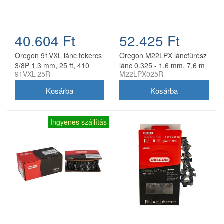
40.604 Ft
52.425 Ft
Oregon 91VXL lánc tekercs
Oregon M22LPX láncfűrész
3/8P 1.3 mm, 25 ft, 410
lánc 0.325 - 1.6 mm, 7.6 m
91VXL-25R
M22LPX025R
szem
tekercs
Ingyenes szállítás