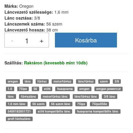
Márka:
Oregon
Láncvezető szélessége:
1,6 mm
Lánc osztása:
3/8
Láncszemek száma:
56 szem
Láncvezető hossza:
38 cm
Szállítás:
Raktáron (kevesebb mint 10db)
oregon
lánc
fűrész
motorfűrész
láncfűrész
szem
3/8
1.6
75lpx
56
stihl
husqvarna
oregon
oregon powercut
lánc
fűrészlánc
motorfűrész lánc
láncfűrész lánc
3/8 lánc
1.6 mm lánc
56 szem
56 szem lánc
75lpx
75lpx056e
5400182851721
stihl kompatibilis lánc
husqvarna kompatibilis lánc
profi fűrészlánc