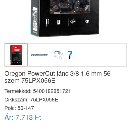
Oregon PowerCut lánc 3/8 1.6 mm 56
szem 75LPX056E
Termékkód:
5400182851721
Cikkszám:
75LPX056E
Polc: 50-147
Ár:
7.713 Ft