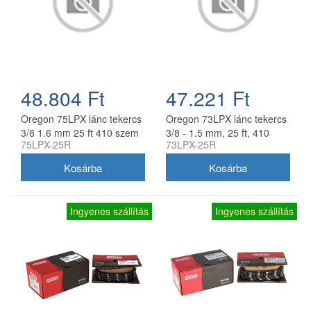
48.804 Ft
47.221 Ft
Oregon 75LPX lánc tekercs
Oregon 73LPX lánc tekercs
3/8 1.6 mm 25 ft 410 szem
3/8 - 1.5 mm, 25 ft, 410
75LPX-25R
73LPX-25R
szem
Ingyenes szállítás
Ingyenes szállítás