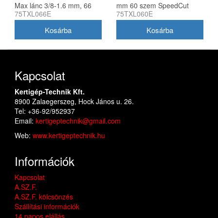
Max lánc 3/8-1.6 mm, 66
mm 60 szem SpeedCut
75TXL066E
75TXL060E
szem
Max
Kapcsolat
Kertigép-Technik Kft.
8900 Zalaegerszeg, Hock János u. 26.
Tel: +36-92/952937
Email:
kertigeptechnik@gmail.com
Web:
www.kertigeptechnik.hu
Információk
Kapcsolat
A.SZ.F.
A.SZ.F. kölcsönzés
Szállítási információk
14 napos elállás