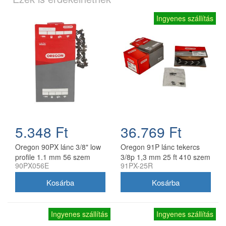
Ingyenes szállítás
5.348 Ft
36.769 Ft
Oregon 90PX lánc 3/8" low
Oregon 91P lánc tekercs
profile 1.1 mm 56 szem
3/8p 1,3 mm 25 ft 410 szem
90PX056E
91PX-25R
Ingyenes szállítás
Ingyenes szállítás