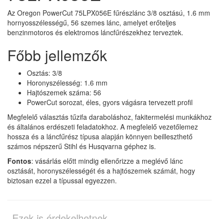
Az Oregon PowerCut 75LPX056E fűrészlánc 3/8 osztású, 1.6 mm
hornyosszélességű, 56 szemes lánc, amelyet erőteljes
benzinmotoros és elektromos láncfűrészekhez terveztek.
Főbb jellemzők
Osztás: 3/8
Horonyszélesség: 1.6 mm
Hajtószemek száma: 56
PowerCut sorozat, éles, gyors vágásra tervezett profil
Megfelelő választás tűzifa daraboláshoz, fakitermelési munkákhoz
és általános erdészeti feladatokhoz. A megfelelő vezetőlemez
hossza és a láncfűrész típusa alapján könnyen beilleszthető
számos népszerű Stihl és Husqvarna géphez is.
Fontos
: vásárlás előtt mindig ellenőrizze a meglévő lánc
osztását, horonyszélességét és a hajtószemek számát, hogy
biztosan ezzel a típussal egyezzen.
Ezek is érdekelhetnek