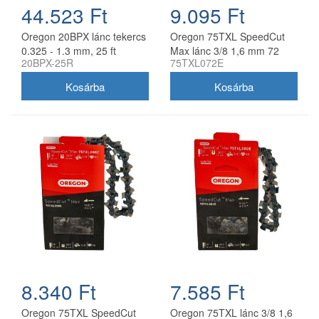
44.523 Ft
9.095 Ft
Oregon 20BPX lánc tekercs
Oregon 75TXL SpeedCut
0.325 - 1.3 mm, 25 ft
Max lánc 3/8 1,6 mm 72
20BPX-25R
75TXL072E
szem
8.340 Ft
7.585 Ft
Oregon 75TXL SpeedCut
Oregon 75TXL lánc 3/8 1,6