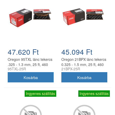
47.620 Ft
45.094 Ft
Oregon 95TXL lánc tekercs
Oregon 21BPX lánc tekercs
.325 - 1.3 mm, 25 ft, 460
0.325 - 1.5 mm, 25 ft, 460
95TXL-25R
21BPX-25R
szem
szem
Ingyenes szállítás
Ingyenes szállítás