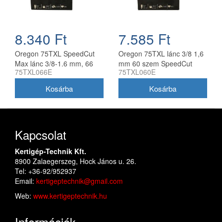
8.340 Ft
7.585 Ft
Oregon 75TXL SpeedCut
Oregon 75TXL lánc 3/8 1,6
Max lánc 3/8-1.6 mm, 66
mm 60 szem SpeedCut
75TXL066E
75TXL060E
szem
Max
Kapcsolat
Kertigép-Technik Kft.
8900 Zalaegerszeg, Hock János u. 26.
Tel: +36-92/952937
Email:
kertigeptechnik@gmail.com
Web:
www.kertigeptechnik.hu
Információk