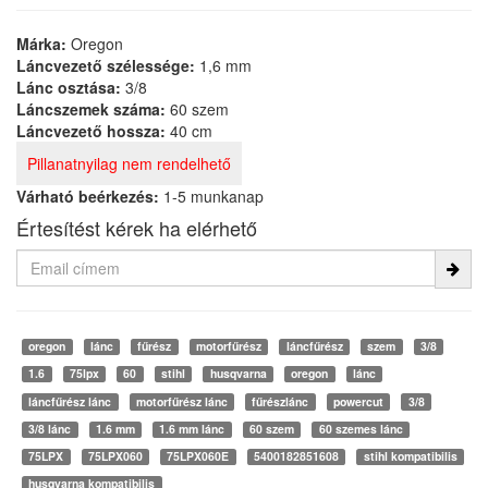
Márka:
Oregon
Láncvezető szélessége:
1,6 mm
Lánc osztása:
3/8
Láncszemek száma:
60 szem
Láncvezető hossza:
40 cm
Pillanatnyilag nem rendelhető
Várható beérkezés:
1-5 munkanap
Értesítést kérek ha elérhető
oregon
lánc
fűrész
motorfűrész
láncfűrész
szem
3/8
1.6
75lpx
60
stihl
husqvarna
oregon
lánc
láncfűrész lánc
motorfűrész lánc
fűrészlánc
powercut
3/8
3/8 lánc
1.6 mm
1.6 mm lánc
60 szem
60 szemes lánc
75LPX
75LPX060
75LPX060E
5400182851608
stihl kompatibilis
husqvarna kompatibilis