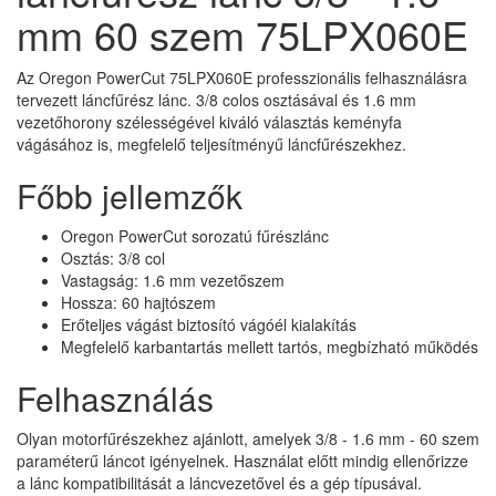
mm 60 szem 75LPX060E
Az Oregon PowerCut 75LPX060E professzionális felhasználásra
tervezett láncfűrész lánc. 3/8 colos osztásával és 1.6 mm
vezetőhorony szélességével kiváló választás keményfa
vágásához is, megfelelő teljesítményű láncfűrészekhez.
Főbb jellemzők
Oregon PowerCut sorozatú fűrészlánc
Osztás: 3/8 col
Vastagság: 1.6 mm vezetőszem
Hossza: 60 hajtószem
Erőteljes vágást biztosító vágóél kialakítás
Megfelelő karbantartás mellett tartós, megbízható működés
Felhasználás
Olyan motorfűrészekhez ajánlott, amelyek 3/8 - 1.6 mm - 60 szem
paraméterű láncot igényelnek. Használat előtt mindig ellenőrizze
a lánc kompatibilitását a láncvezetővel és a gép típusával.