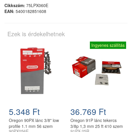
Cikkszám:
75LPX060E
EAN:
5400182851608
Ezek is érdekelhetnek
Ingyenes szállítás
5.348 Ft
36.769 Ft
Oregon 90PX lánc 3/8" low
Oregon 91P lánc tekercs
profile 1.1 mm 56 szem
3/8p 1,3 mm 25 ft 410 szem
90PX056E
91PX-25R