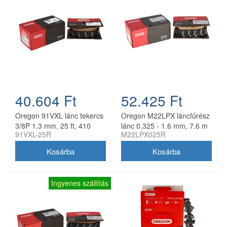
40.604 Ft
52.425 Ft
Oregon 91VXL lánc tekercs
Oregon M22LPX láncfűrész
3/8P 1.3 mm, 25 ft, 410
lánc 0.325 - 1.6 mm, 7.6 m
91VXL-25R
M22LPX025R
szem
tekercs
Ingyenes szállítás