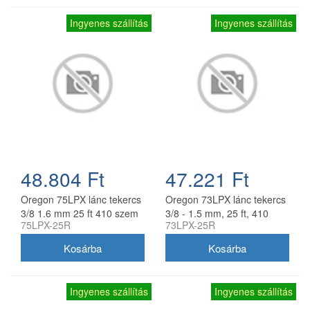
Ingyenes szállítás
Ingyenes szállítás
48.804 Ft
47.221 Ft
Oregon 75LPX lánc tekercs
Oregon 73LPX lánc tekercs
3/8 1.6 mm 25 ft 410 szem
3/8 - 1.5 mm, 25 ft, 410
75LPX-25R
73LPX-25R
szem
Ingyenes szállítás
Ingyenes szállítás