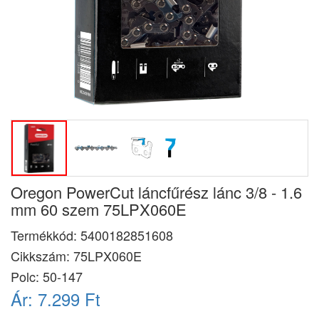
Oregon PowerCut láncfűrész lánc 3/8 - 1.6
mm 60 szem 75LPX060E
Termékkód:
5400182851608
Cikkszám:
75LPX060E
Polc: 50-147
Ár:
7.299 Ft