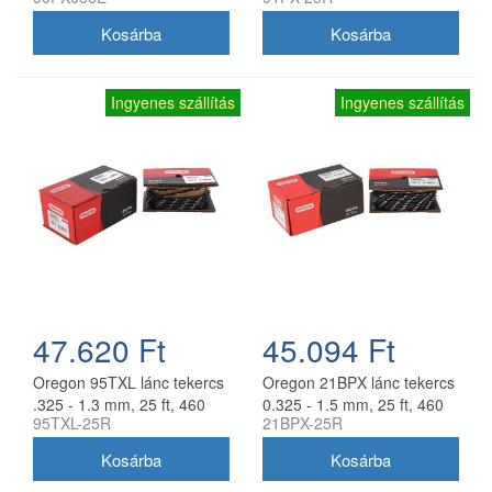
Ingyenes szállítás
Ingyenes szállítás
47.620 Ft
45.094 Ft
Oregon 95TXL lánc tekercs
Oregon 21BPX lánc tekercs
.325 - 1.3 mm, 25 ft, 460
0.325 - 1.5 mm, 25 ft, 460
95TXL-25R
21BPX-25R
szem
szem