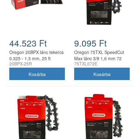
44.523 Ft
9.095 Ft
Oregon 20BPX lánc tekercs
Oregon 75TXL SpeedCut
0.325 - 1.3 mm, 25 ft
Max lánc 3/8 1,6 mm 72
20BPX-25R
75TXL072E
szem