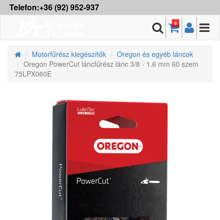
Telefon:+36 (92) 952-937
0
Motorfűrész kiegészítők
Oregon és egyéb láncok
Oregon PowerCut láncfűrész lánc 3/8 - 1.6 mm 60 szem
75LPX060E