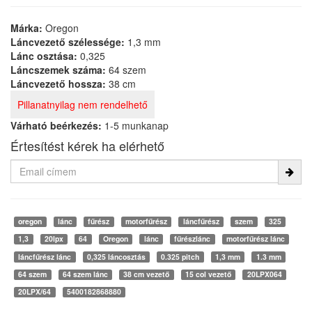
Márka:
Oregon
Láncvezető szélessége:
1,3 mm
Lánc osztása:
0,325
Láncszemek száma:
64 szem
Láncvezető hossza:
38 cm
Pillanatnyilag nem rendelhető
Várható beérkezés:
1-5 munkanap
Értesítést kérek ha elérhető
oregon
lánc
fűrész
motorfűrész
láncfűrész
szem
325
1,3
20lpx
64
Oregon
lánc
fűrészlánc
motorfűrész lánc
láncfűrész lánc
0,325 láncosztás
0.325 pitch
1,3 mm
1.3 mm
64 szem
64 szem lánc
38 cm vezető
15 col vezető
20LPX064
20LPX/64
5400182868880