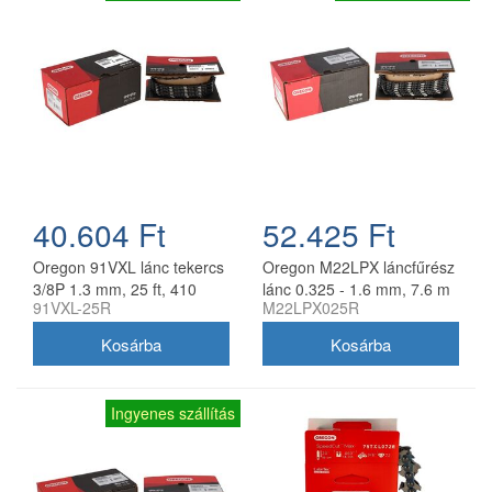
40.604 Ft
52.425 Ft
Oregon 91VXL lánc tekercs
Oregon M22LPX láncfűrész
3/8P 1.3 mm, 25 ft, 410
lánc 0.325 - 1.6 mm, 7.6 m
91VXL-25R
M22LPX025R
szem
tekercs
Ingyenes szállítás