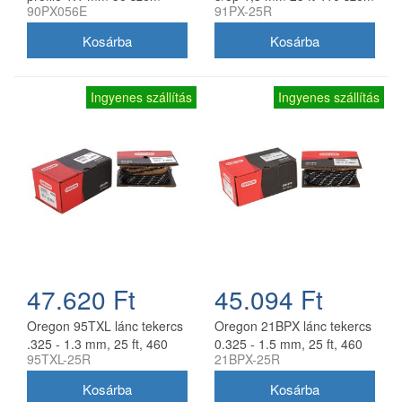
90PX056E
91PX-25R
Ingyenes szállítás
Ingyenes szállítás
47.620 Ft
45.094 Ft
Oregon 95TXL lánc tekercs
Oregon 21BPX lánc tekercs
.325 - 1.3 mm, 25 ft, 460
0.325 - 1.5 mm, 25 ft, 460
95TXL-25R
21BPX-25R
szem
szem