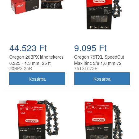
44.523 Ft
9.095 Ft
Oregon 20BPX lánc tekercs
Oregon 75TXL SpeedCut
0.325 - 1.3 mm, 25 ft
Max lánc 3/8 1,6 mm 72
20BPX-25R
75TXL072E
szem