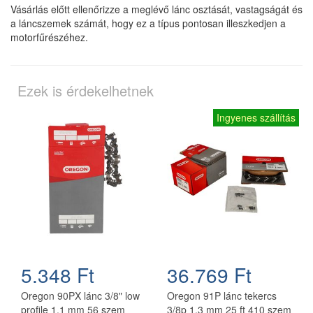
Vásárlás előtt ellenőrizze a meglévő lánc osztását, vastagságát és
a láncszemek számát, hogy ez a típus pontosan illeszkedjen a
motorfűrészéhez.
Ezek is érdekelhetnek
Ingyenes szállítás
5.348 Ft
36.769 Ft
Oregon 90PX lánc 3/8" low
Oregon 91P lánc tekercs
profile 1.1 mm 56 szem
3/8p 1,3 mm 25 ft 410 szem