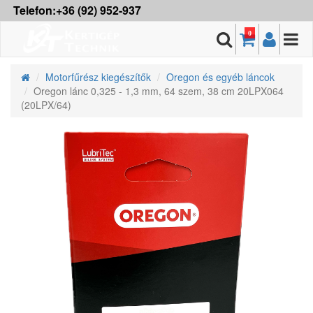
Telefon:+36 (92) 952-937
0
Motorfűrész kiegészítők
Oregon és egyéb láncok
Oregon lánc 0,325 - 1,3 mm, 64 szem, 38 cm 20LPX064
(20LPX/64)