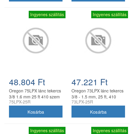
Ingyenes szállítás
Ingyenes szállítás
48.804 Ft
47.221 Ft
Oregon 75LPX lánc tekercs
Oregon 73LPX lánc tekercs
3/8 1.6 mm 25 ft 410 szem
3/8 - 1.5 mm, 25 ft, 410
75LPX-25R
73LPX-25R
szem
Ingyenes szállítás
Ingyenes szállítás