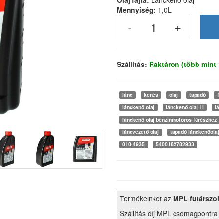
Olaj fajta:
Lánckenő olaj
Mennyiség:
1,0L
Szállítás:
Raktáron (több mint
lánc
kenés
olaj
tapadó
lánckenő olaj
lánckenő olaj 1l
l
lánckenő olaj benzinmotoros fűrészhez
láncvezető olaj
tapadó lánckenőolaj
010-4935
5400182782933
Termékeinket az
MPL futárszol
Szállítás díj MPL csomagpontra