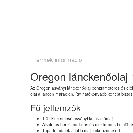
Termék információ
Oregon lánckenőolaj 1
Az Oregon ásványi lánckenőolaj benzinmotoros és ele
olaj a láncon maradjon, így hatékonyabb kenést biztosí
Fő jellemzők
1,0 l kiszerelésű ásványi lánckenőolaj
Alkalmas benzinmotoros és elektromos láncfűr
Tapadó adalék a jobb olajfilmképződésért