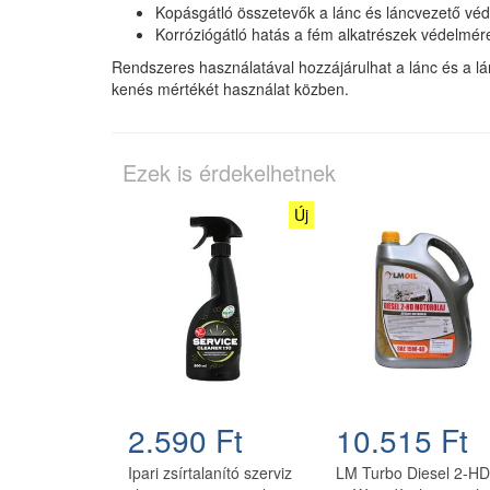
Kopásgátló összetevők a lánc és láncvezető vé
Korróziógátló hatás a fém alkatrészek védelmér
Rendszeres használatával hozzájárulhat a lánc és a lán
kenés mértékét használat közben.
Ezek is érdekelhetnek
Új
2.590 Ft
10.515 Ft
Ipari zsírtalanító szerviz
LM Turbo Diesel 2-HD