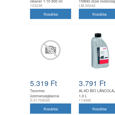
cleaner 1:10 500 ml
15W40 dízel motorolaj
103238
LM-00042
szórófejjel
liter
5.319 Ft
3.791 Ft
Tecomec
AL-KO BIO LÁNCOLAJ
üzemanyagkanna
1,0 L
S-51709005
113480
kiöntőcső szelepes,
utángyártott