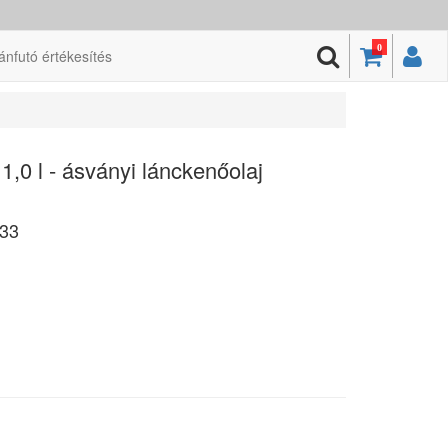
0
ánfutó értékesítés
1,0 l - ásványi lánckenőolaj
33