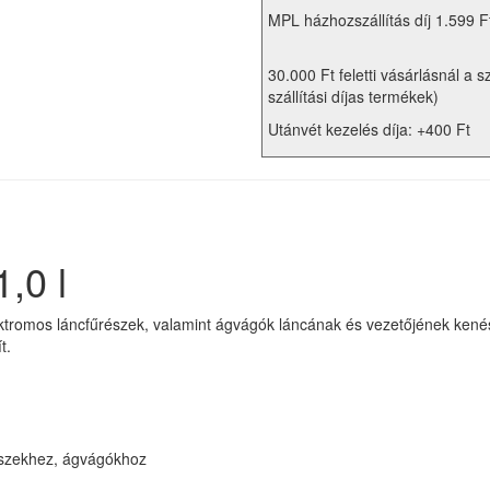
MPL házhozszállítás díj 1.599 F
30.000 Ft feletti vásárlásnál a s
szállítási díjas termékek)
Utánvét kezelés díja: +400 Ft
,0 l
ktromos láncfűrészek, valamint ágvágók láncának és vezetőjének kenés
t.
észekhez, ágvágókhoz