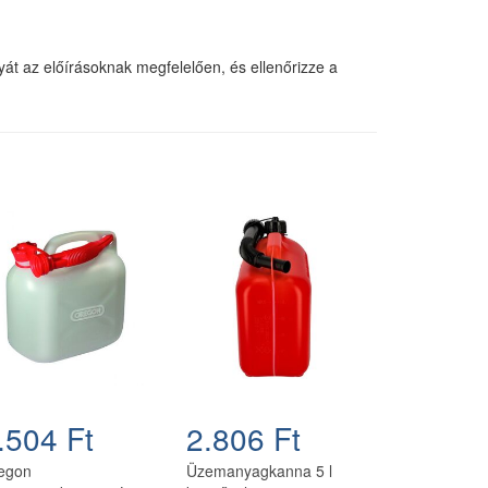
yát az előírásoknak megfelelően, és ellenőrizze a
.504 Ft
2.806 Ft
egon
Üzemanyagkanna 5 l