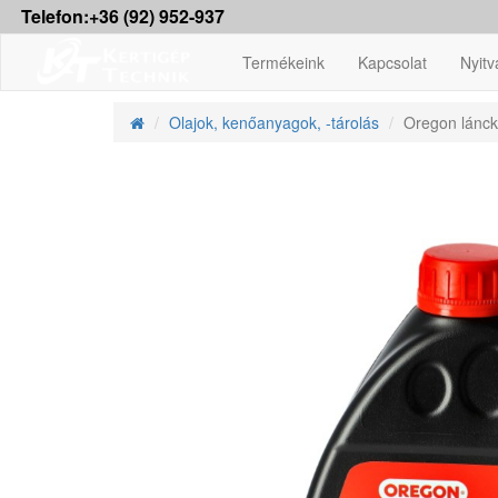
Telefon:+36 (92) 952-937
Termékeink
Kapcsolat
Nyitv
Olajok, kenőanyagok, -tárolás
Oregon láncke