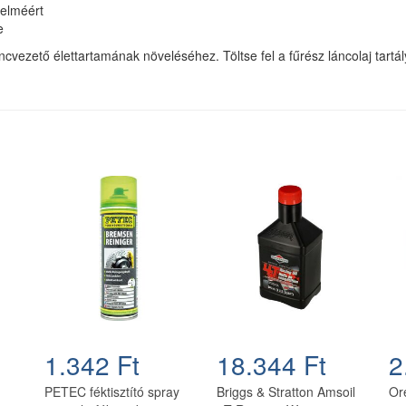
delméért
e
cvezető élettartamának növeléséhez. Töltse fel a fűrész láncolaj tartál
1.342 Ft
18.344 Ft
2
PETEC féktisztító spray
Briggs & Stratton Amsoil
Or