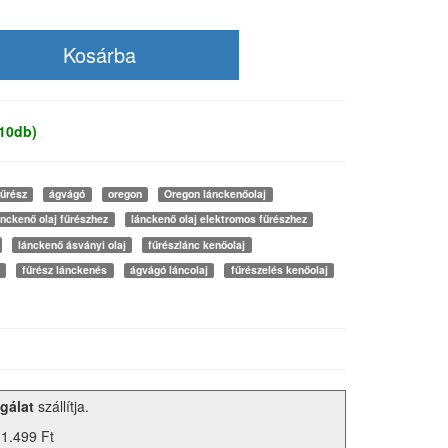
 10db)
fűrész
ágvágó
oregon
Oregon lánckenőolaj
ánckenő olaj fűrészhez
lánckenő olaj elektromos fűrészhez
lánckenő ásványi olaj
fűrészlánc kenőolaj
fűrész lánckenés
ágvágó láncolaj
fűrészelés kenőolaj
gálat
szállítja.
 1.499 Ft