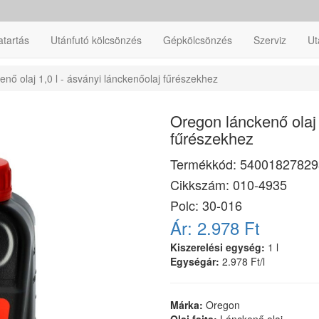
atartás
Utánfutó kölcsönzés
Gépkölcsönzés
Szerviz
Ut
nő olaj 1,0 l - ásványi lánckenőolaj fűrészekhez
Oregon lánckenő olaj 
fűrészekhez
Termékkód:
54001827829
Cikkszám:
010-4935
Polc: 30-016
Ár:
2.978 Ft
Kiszerelési egység:
1 l
Egységár:
2.978 Ft/l
Márka:
Oregon