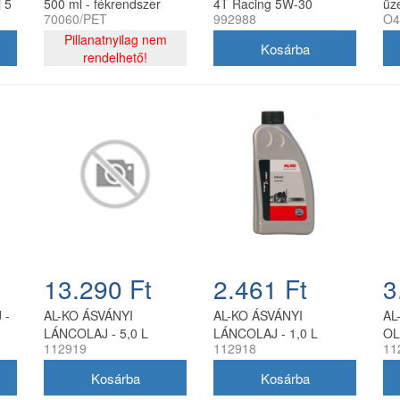
 5
500 ml - fékrendszer
4T Racing 5W-30
üz
70060/PET
992988
O4
tisztító aeroszol
szintetikus motorolaj
fe
Pillanatnyilag nem
0,95 l
kif
rendelhető!
13.290 Ft
2.461 Ft
3
 -
AL-KO ÁSVÁNYI
AL-KO ÁSVÁNYI
AL
LÁNCOLAJ - 5,0 L
LÁNCOLAJ - 1,0 L
OL
112919
112918
11