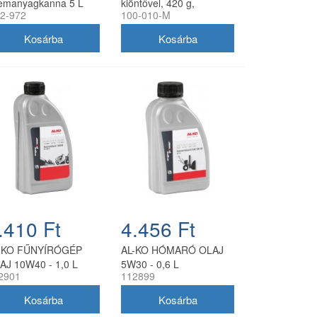
emanyagkanna 5 L
kiöntővel, 420 g,
2-972
100-010-M
hér, rugalmas
utángyártott
olyócsővel
.410 Ft
4.456 Ft
-KO FŰNYÍRÓGÉP
AL-KO HÓMARÓ OLAJ
AJ 10W40 - 1,0 L
5W30 - 0,6 L
2901
112899