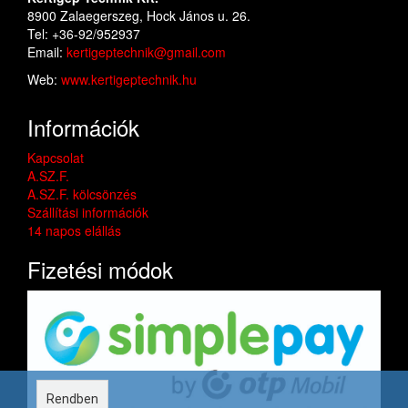
8900 Zalaegerszeg, Hock János u. 26.
Tel: +36-92/952937
Email:
kertigeptechnik@gmail.com
Web:
www.kertigeptechnik.hu
Információk
Kapcsolat
A.SZ.F.
A.SZ.F. kölcsönzés
Szállítási információk
14 napos elállás
Fizetési módok
Rendben