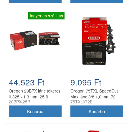
Ingyenes szállítás
44.523 Ft
9.095 Ft
Oregon 20BPX lánc tekercs
Oregon 75TXL SpeedCut
0.325 - 1.3 mm, 25 ft
Max lánc 3/8 1,6 mm 72
20BPX-25R
75TXL072E
szem