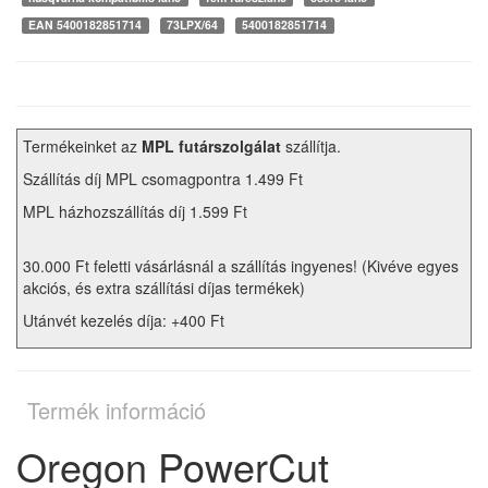
EAN 5400182851714
73LPX/64
5400182851714
Termékeinket az
MPL futárszolgálat
szállítja.
Szállítás díj MPL csomagpontra 1.499 Ft
MPL házhozszállítás díj 1.599 Ft
30.000 Ft feletti vásárlásnál a szállítás ingyenes! (Kivéve egyes
akciós, és extra szállítási díjas termékek)
Utánvét kezelés díja: +400 Ft
Termék információ
Oregon PowerCut