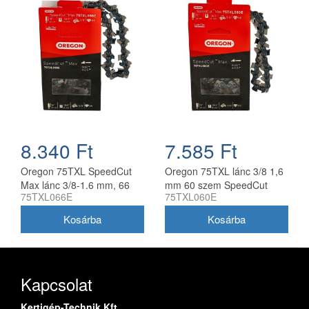
8.340 Ft
7.585 Ft
Oregon 75TXL SpeedCut
Oregon 75TXL lánc 3/8 1,6
Max lánc 3/8-1.6 mm, 66
mm 60 szem SpeedCut
75TXL066E
75TXL060E
szem
Max
Kapcsolat
Kertigép-Technik Kft.