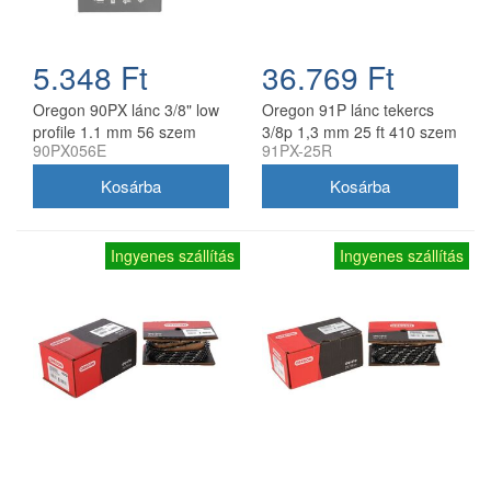
5.348 Ft
36.769 Ft
Oregon 90PX lánc 3/8" low
Oregon 91P lánc tekercs
profile 1.1 mm 56 szem
3/8p 1,3 mm 25 ft 410 szem
90PX056E
91PX-25R
Ingyenes szállítás
Ingyenes szállítás