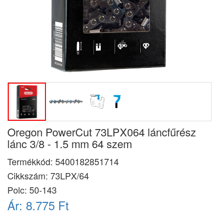
Oregon PowerCut 73LPX064 láncfűrész
lánc 3/8 - 1.5 mm 64 szem
Termékkód:
5400182851714
Cikkszám:
73LPX/64
Polc: 50-143
Ár:
8.775 Ft