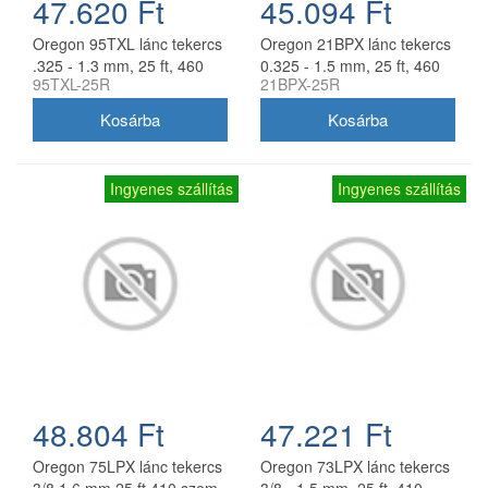
47.620 Ft
45.094 Ft
Oregon 95TXL lánc tekercs
Oregon 21BPX lánc tekercs
.325 - 1.3 mm, 25 ft, 460
0.325 - 1.5 mm, 25 ft, 460
95TXL-25R
21BPX-25R
szem
szem
Ingyenes szállítás
Ingyenes szállítás
48.804 Ft
47.221 Ft
Oregon 75LPX lánc tekercs
Oregon 73LPX lánc tekercs
3/8 1.6 mm 25 ft 410 szem
3/8 - 1.5 mm, 25 ft, 410