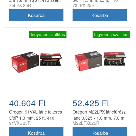
75LPX-25R
73LPX-25R
szem
Ingyenes szállítás
Ingyenes szállítás
40.604 Ft
52.425 Ft
Oregon 91VXL lánc tekercs
Oregon M22LPX láncfűrész
3/8P 1.3 mm, 25 ft, 410
lánc 0.325 - 1.6 mm, 7.6 m
91VXL-25R
M22LPX025R
szem
tekercs