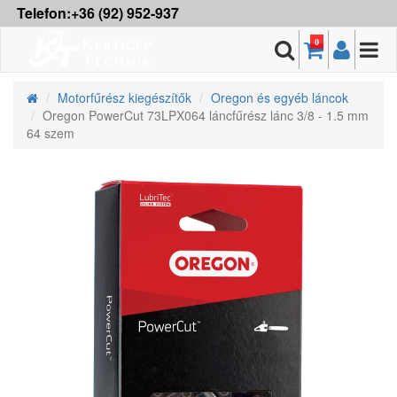
Telefon:+36 (92) 952-937
0
Motorfűrész kiegészítők
Oregon és egyéb láncok
Oregon PowerCut 73LPX064 láncfűrész lánc 3/8 - 1.5 mm
64 szem