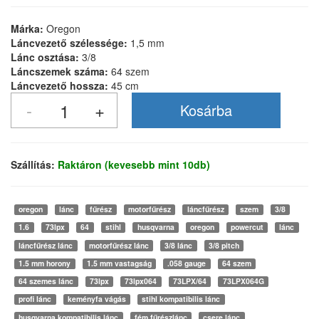
Márka:
Oregon
Láncvezető szélessége:
1,5 mm
Lánc osztása:
3/8
Láncszemek száma:
64 szem
Láncvezető hossza:
45 cm
Szállítás:
Raktáron (kevesebb mint 10db)
oregon
lánc
fűrész
motorfűrész
láncfűrész
szem
3/8
1.6
73lpx
64
stihl
husqvarna
oregon
powercut
lánc
láncfűrész lánc
motorfűrész lánc
3/8 lánc
3/8 pitch
1.5 mm horony
1.5 mm vastagság
.058 gauge
64 szem
64 szemes lánc
73lpx
73lpx064
73LPX/64
73LPX064G
profi lánc
keményfa vágás
stihl kompatibilis lánc
husqvarna kompatibilis lánc
fém fűrészlánc
csere lánc