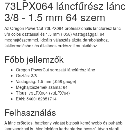
73LPX064 láncfűrész lánc
3/8 - 1.5 mm 64 szem
Az Oregon PowerCut 73LPX064 professzionális láncfűrész lánc
3/8 colos osztással és 1.5 mm (.058) vastagsággal, 64
meghajtószemmel. Ideális választás tűzifa daraboláshoz,
fakitermeléshez és általános erdészeti munkákhoz.
Főbb jellemzők
Oregon PowerCut sorozatú láncfűrész lánc
Osztás: 3/8
Vastagság: 1.5 mm (.058 gauge)
Meghajtószemek száma: 64
Típus: 73LPX064 (73LPX/64)
EAN: 5400182851714
Felhasználás
A lánc erőteljes, hatékony vágást biztosít keményebb és puhább
faanyagoknál is. Megfelelően karbantartva hosszú távon stabil