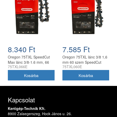
8.340 Ft
7.585 Ft
Oregon 75TXL SpeedCut
Oregon 75TXL lánc 3/8 1,6
Max lánc 3/8-1.6 mm, 66
mm 60 szem SpeedCut
75TXL066E
75TXL060E
szem
Max
Kapcsolat
Kertigép-Technik Kft.
8900 Zalaegerszeg, Hock János u. 26.