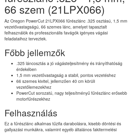
66 szem (21LPX066)
Az Oregon PowerCut 21LPX066 fűrészlánc .325 osztású, 1,5 mm
vezetővastagságú, 66 szemes lánc, amelyet tapasztalt
felhasználók és professzionális favágók igényes vágási
feladataihoz terveztek.
Főbb jellemzők
.325 láncosztás a jó vágásteljesítmény és irányíthatóság
érdekében
1,5 mm vezetővastagság a stabil, pontos vezetéshez
66 szemes kivitel, jellemzően 40 cm körüli
vezetőlemezekhez
PowerCut sorozatú, nagy teljesítményű fűrészlánc erősebb
motorfűrészekhez
Felhasználás
Ez a fűrészlánc alkalmas tűzifa darabolásra, kisebb döntési és
gallyazási munkákra, valamint egyéb általános fakitermelési