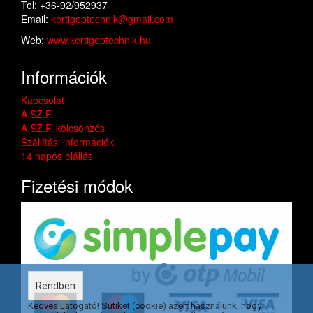
Tel: +36-92/952937
Email:
kertigeptechnik@gmail.com
Web:
www.kertigeptechnik.hu
Információk
Kapcsolat
A.SZ.F.
A.SZ.F. kölcsönzés
Szállítási információk
14 napos elállás
Fizetési módok
Rendben
Kedves Látogató! Sütiket (cookie) azért használunk, hogy