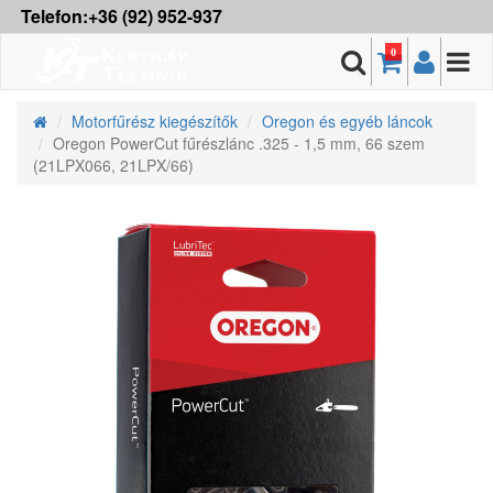
Telefon:+36 (92) 952-937
0
Motorfűrész kiegészítők
Oregon és egyéb láncok
Oregon PowerCut fűrészlánc .325 - 1,5 mm, 66 szem
(21LPX066, 21LPX/66)