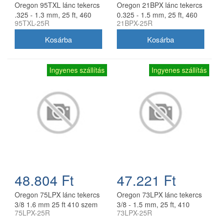
Oregon 95TXL lánc tekercs
Oregon 21BPX lánc tekercs
.325 - 1.3 mm, 25 ft, 460
0.325 - 1.5 mm, 25 ft, 460
95TXL-25R
21BPX-25R
szem
szem
Ingyenes szállítás
Ingyenes szállítás
48.804 Ft
47.221 Ft
Oregon 75LPX lánc tekercs
Oregon 73LPX lánc tekercs
3/8 1.6 mm 25 ft 410 szem
3/8 - 1.5 mm, 25 ft, 410
75LPX-25R
73LPX-25R
szem