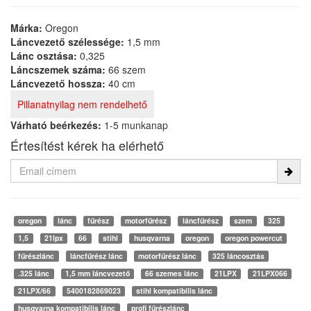
Márka:
Oregon
Láncvezető szélessége:
1,5 mm
Lánc osztása:
0,325
Láncszemek száma:
66 szem
Láncvezető hossza:
40 cm
Pillanatnyilag nem rendelhető
Várható beérkezés:
1-5 munkanap
Értesítést kérek ha elérhető
oregon
lánc
fűrész
motorfűrész
láncfűrész
szem
325
1,5
21lpx
66
stihl
husqvarna
oregon
oregon powercut
fűrészlánc
láncfűrész lánc
motorfűrész lánc
325 láncosztás
.325 lánc
1,5 mm láncvezető
66 szemes lánc
21LPX
21LPX066
21LPX/66
5400182869023
stihl kompatibilis lánc
husqvarna kompatibilis lánc
profi fűrészlánc