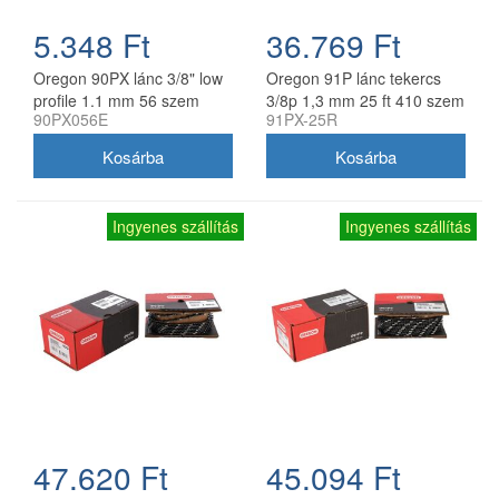
5.348 Ft
36.769 Ft
Oregon 90PX lánc 3/8" low
Oregon 91P lánc tekercs
profile 1.1 mm 56 szem
3/8p 1,3 mm 25 ft 410 szem
90PX056E
91PX-25R
Ingyenes szállítás
Ingyenes szállítás
47.620 Ft
45.094 Ft