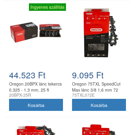
Ingyenes szállítás
44.523 Ft
9.095 Ft
Oregon 20BPX lánc tekercs
Oregon 75TXL SpeedCut
0.325 - 1.3 mm, 25 ft
Max lánc 3/8 1,6 mm 72
20BPX-25R
75TXL072E
szem