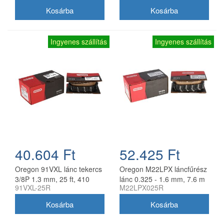
Ingyenes szállítás
Ingyenes szállítás
40.604 Ft
52.425 Ft
Oregon 91VXL lánc tekercs
Oregon M22LPX láncfűrész
3/8P 1.3 mm, 25 ft, 410
lánc 0.325 - 1.6 mm, 7.6 m
91VXL-25R
M22LPX025R
szem
tekercs