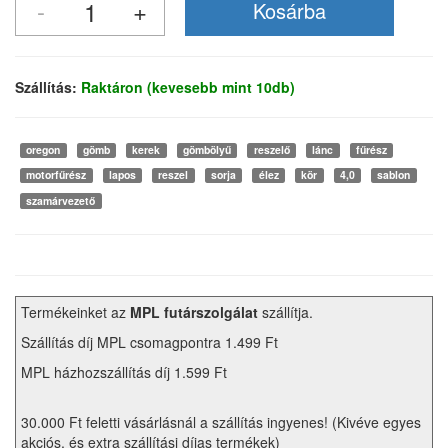
Szállítás:
Raktáron (kevesebb mint 10db)
oregon
gömb
kerek
gömbölyű
reszelő
lánc
fűrész
motorfűrész
lapos
reszel
sorja
élez
kör
4,0
sablon
szamárvezető
Termékeinket az
MPL futárszolgálat
szállítja.
Szállítás díj MPL csomagpontra 1.499 Ft
MPL házhozszállítás díj 1.599 Ft
30.000 Ft feletti vásárlásnál a szállítás ingyenes! (Kivéve egyes
akciós, és extra szállítási díjas termékek)