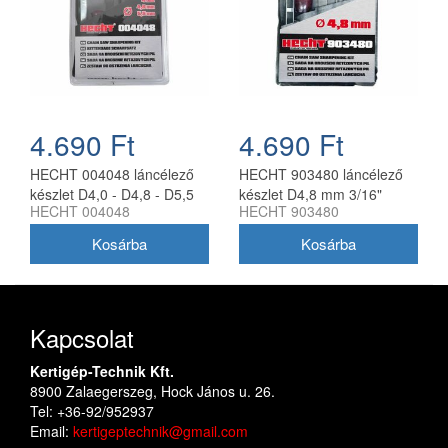
4.690 Ft
4.690 Ft
HECHT 004048 láncélező
HECHT 903480 láncélező
készlet D4,0 - D4,8 - D5,5
készlet D4,8 mm 3/16"
HECHT 004048
HECHT 903480
mm
Kapcsolat
Kertigép-Technik Kft.
8900 Zalaegerszeg, Hock János u. 26.
Tel: +36-92/952937
Email:
kertigeptechnik@gmail.com