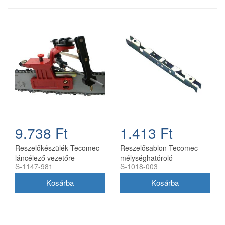
9.738 Ft
1.413 Ft
Reszelőkészülék Tecomec
Reszelősablon Tecomec
láncélező vezetőre
mélységhatóroló
S-1147-981
S-1018-003
szerelhető