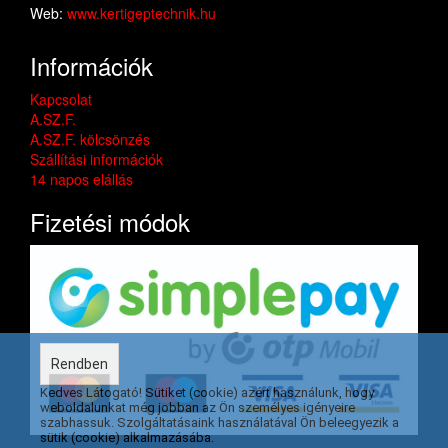
Web:
www.kertigeptechnik.hu
Információk
Kapcsolat
A.SZ.F.
A.SZ.F. kölcsönzés
Szállítási információk
14 napos elállás
Fizetési módok
Rendben
Kedves Látogató! Sütiket (cookie) azért használunk, hogy
weboldalunkat még jobban az Ön személyes igényeire
szabhassuk. Szolgáltatásaink használatával Ön beleegyezik a
sütik (cookie) alkalmazásába.