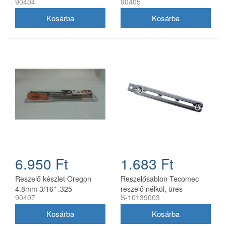
90404
90405
6.950 Ft
1.683 Ft
Reszelő készlet Oregon
Reszelősablon Tecomec
4.8mm 3/16" .325
reszelő nélkül, üres
90407
S-10139003