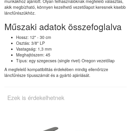
munkákhoz ajánlott. Olyan felhasználóknak megfelelő választás,
akik megbízható, könnyen kezelhető vezetőlapot keresnek kisebb
láncfűrészükhöz.
Műszaki adatok összefoglalva
Hossz: 12" - 30 cm
Osztás: 3/8" LP
Vastagság: 1,3 mm
Meghajtószem: 45
Típus: egy szegecses (single rivet) Oregon vezetőlap
A megfelelő kompatibilitás érdekében mindig ellenőrizze
láncfűrésze típusszámát és a gyártó ajánlását.
Ezek is érdekelhetnek