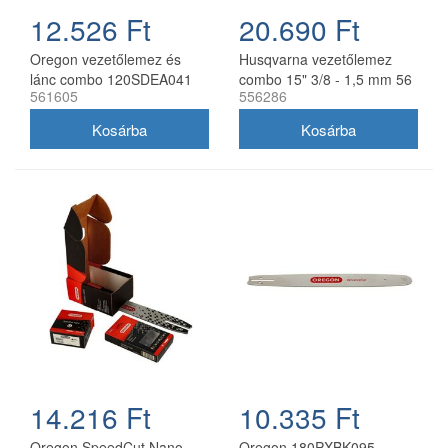
12.526 Ft
20.690 Ft
Oregon vezetőlemez és
Husqvarna vezetőlemez
lánc combo 120SDEA041
combo 15" 3/8 - 1,5 mm 56
561605
556286
30 cm 3/8 1,3 mm 2x
szemes 2 db Oregon
91P045E
73DPX lánccal
14.216 Ft
10.335 Ft
Oregon SpeedCut Nano
Oregon 180PXBK095