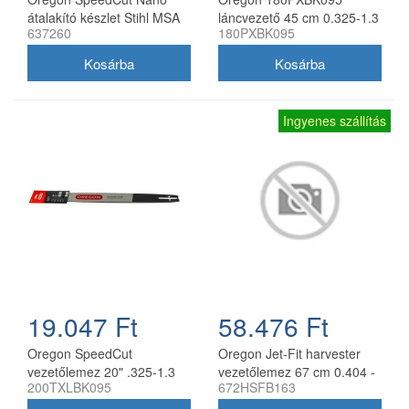
átalakító készlet Stihl MSA
láncvezető 45 cm 0.325-1.3
637260
180PXBK095
161T 10" 325 1,1 mm
mm 72 szemes Husqvarna
fűrészekhez
Ingyenes szállítás
19.047 Ft
58.476 Ft
Oregon SpeedCut
Oregon Jet-Fit harvester
vezetőlemez 20" .325-1.3
vezetőlemez 67 cm 0.404 -
200TXLBK095
672HSFB163
mm 78 szem Husqvarna
2.0 mm
láncfűrészhez