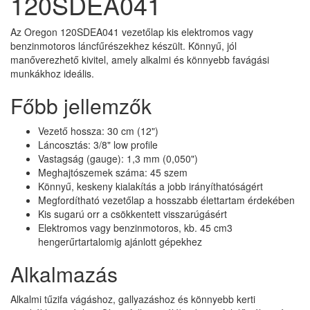
120SDEA041
Az Oregon 120SDEA041 vezetőlap kis elektromos vagy
benzinmotoros láncfűrészekhez készült. Könnyű, jól
manőverezhető kivitel, amely alkalmi és könnyebb favágási
munkákhoz ideális.
Főbb jellemzők
Vezető hossza: 30 cm (12")
Láncosztás: 3/8" low profile
Vastagság (gauge): 1,3 mm (0,050")
Meghajtószemek száma: 45 szem
Könnyű, keskeny kialakítás a jobb irányíthatóságért
Megfordítható vezetőlap a hosszabb élettartam érdekében
Kis sugarú orr a csökkentett visszarúgásért
Elektromos vagy benzinmotoros, kb. 45 cm3
hengerűrtartalomig ajánlott gépekhez
Alkalmazás
Alkalmi tűzifa vágáshoz, gallyazáshoz és könnyebb kerti