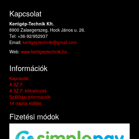
Kapcsolat
Kertigép-Technik Kft.
8900 Zalaegerszeg, Hock János u. 26.
Tel: +36-92/952937
Email:
kertigeptechnik@gmail.com
Web:
www.kertigeptechnik.hu
Információk
Kapcsolat
A.SZ.F.
A.SZ.F. kölcsönzés
Szállítási információk
14 napos elállás
Fizetési módok