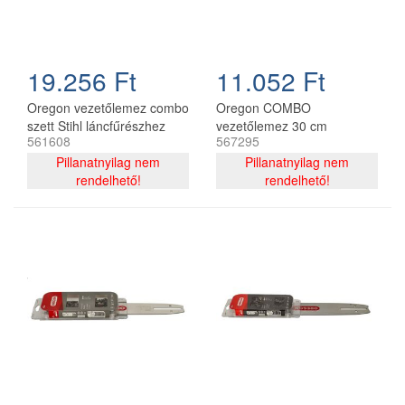
19.256 Ft
11.052 Ft
Oregon vezetőlemez combo
Oregon COMBO
szett Stihl láncfűrészhez
vezetőlemez 30 cm
561608
567295
325 - 1,6 mm 40 cm 67
120SDEA074 + 2 db
szemes
Pillanatnyilag nem
91P044E lánc 3/8P 1.3 mm
Pillanatnyilag nem
rendelhető!
44 szemes
rendelhető!