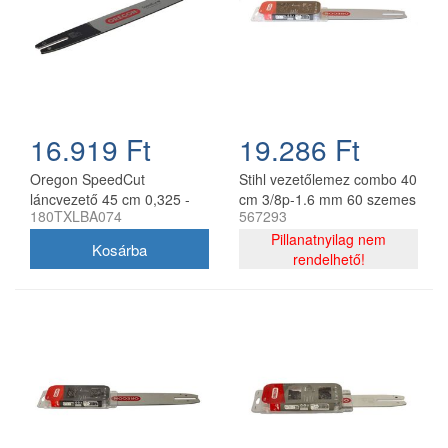
16.919 Ft
19.286 Ft
Oregon SpeedCut
Stihl vezetőlemez combo 40
láncvezető 45 cm 0,325 -
cm 3/8p-1.6 mm 60 szemes
180TXLBA074
567293
1,3 mm 68 szem Stihl
lánccal, Oregon
MS251
75DPX060E, 2 db lánc
Pillanatnyilag nem
rendelhető!