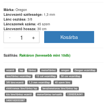
Márka:
Oregon
Láncvezető szélessége:
1,3 mm
Lánc osztása:
3/8
Láncszemek száma:
45 szem
Láncvezető hossza:
30 cm
Szállítás:
Raktáron (kevesebb mint 10db)
vezető
lap
fűrész
motorfűrész
oregon
Oregon vezetőlap
láncfűrész vezetőlap
12 col vezetőlap
30 cm vezetőlap
3/8 láncvezető
1,3 mm vezetőlap
45 szem lánc
elektromos láncfűrész lap
benzinmotoros láncfűrész lap
kis láncfűrész vezető
motorfűrész tartozék
120SDEA041
5400182033387