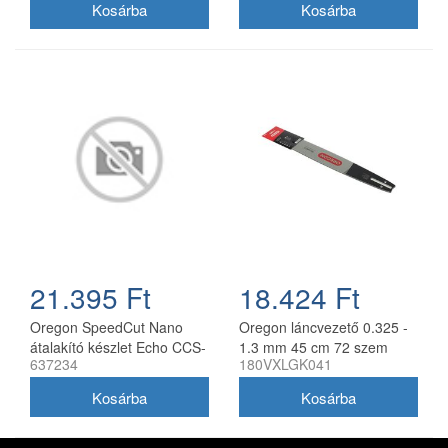
21.395 Ft
18.424 Ft
Oregon SpeedCut Nano
Oregon láncvezető 0.325 -
átalakító készlet Echo CCS-
1.3 mm 45 cm 72 szem
637234
180VXLGK041
58V láncfűrészhez 40 cm
Husqvarna fűrészekhez
180VXLGK041