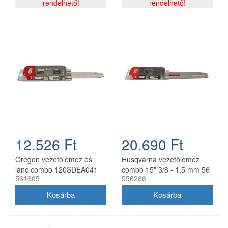
rendelhető!
44 szemes
rendelhető!
12.526 Ft
20.690 Ft
Oregon vezetőlemez és
Husqvarna vezetőlemez
lánc combo 120SDEA041
combo 15" 3/8 - 1,5 mm 56
561605
556286
30 cm 3/8 1,3 mm 2x
szemes 2 db Oregon
91P045E
73DPX lánccal