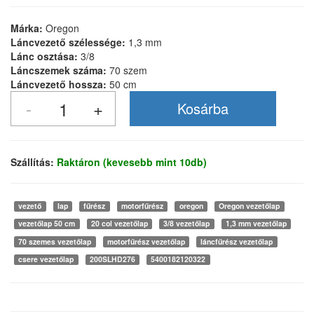
Márka:
Oregon
Láncvezető szélessége:
1,3 mm
Lánc osztása:
3/8
Láncszemek száma:
70 szem
Láncvezető hossza:
50 cm
Szállítás:
Raktáron (kevesebb mint 10db)
vezető
lap
fűrész
motorfűrész
oregon
Oregon vezetőlap
vezetőlap 50 cm
20 col vezetőlap
3/8 vezetőlap
1,3 mm vezetőlap
70 szemes vezetőlap
motorfűrész vezetőlap
láncfűrész vezetőlap
csere vezetőlap
200SLHD276
5400182120322