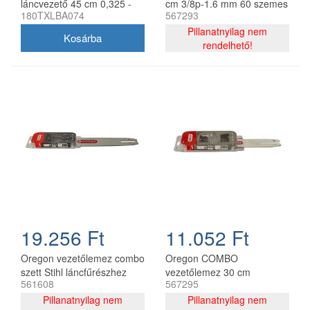
láncvezető 45 cm 0,325 -
cm 3/8p-1.6 mm 60 szemes
180TXLBA074
567293
1,3 mm 68 szem Stihl
lánccal, Oregon
MS251
75DPX060E, 2 db lánc
Pillanatnyilag nem
rendelhető!
19.256 Ft
11.052 Ft
Oregon vezetőlemez combo
Oregon COMBO
szett Stihl láncfűrészhez
vezetőlemez 30 cm
561608
567295
325 - 1,6 mm 40 cm 67
120SDEA074 + 2 db
szemes
Pillanatnyilag nem
91P044E lánc 3/8P 1.3 mm
Pillanatnyilag nem