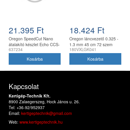
21.395 Ft
18.424 Ft
Oregon SpeedCut Nano
Oregon láncvezető 0.325 -
átalakító készlet Echo CCS-
1.3 mm 45 cm 72 szem
637234
180VXLGK041
58V láncfűrészhez 40 cm
Husqvarna fűrészekhez
180VXLGK041
Kapcsolat
Kertigép-Technik Kft.
8900 Zalaegerszeg, Hock János u. 26.
Tel: +36-92/952937
Email:
kertigeptechnik@gmail.com
Web:
www.kertigeptechnik.hu