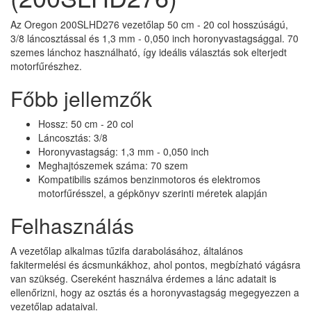
Az Oregon 200SLHD276 vezetőlap 50 cm - 20 col hosszúságú,
3/8 láncosztással és 1,3 mm - 0,050 inch horonyvastagsággal. 70
szemes lánchoz használható, így ideális választás sok elterjedt
motorfűrészhez.
Főbb jellemzők
Hossz: 50 cm - 20 col
Láncosztás: 3/8
Horonyvastagság: 1,3 mm - 0,050 inch
Meghajtószemek száma: 70 szem
Kompatibilis számos benzinmotoros és elektromos
motorfűrésszel, a gépkönyv szerinti méretek alapján
Felhasználás
A vezetőlap alkalmas tűzifa darabolásához, általános
fakitermelési és ácsmunkákhoz, ahol pontos, megbízható vágásra
van szükség. Csereként használva érdemes a lánc adatait is
ellenőrizni, hogy az osztás és a horonyvastagság megegyezzen a
vezetőlap adataival.