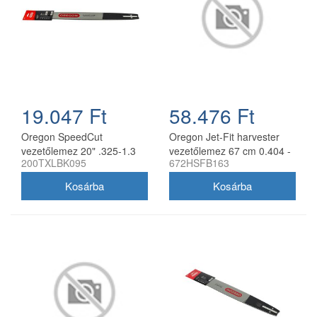
19.047 Ft
58.476 Ft
Oregon SpeedCut
Oregon Jet-Fit harvester
vezetőlemez 20" .325-1.3
vezetőlemez 67 cm 0.404 -
200TXLBK095
672HSFB163
mm 78 szem Husqvarna
2.0 mm
láncfűrészhez