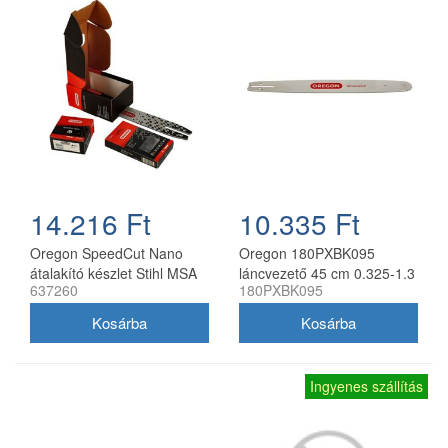
14.216 Ft
10.335 Ft
Oregon SpeedCut Nano
Oregon 180PXBK095
átalakító készlet Stihl MSA
láncvezető 45 cm 0.325-1.3
637260
180PXBK095
161T 10" 325 1,1 mm
mm 72 szemes Husqvarna
fűrészekhez
Ingyenes szállítás