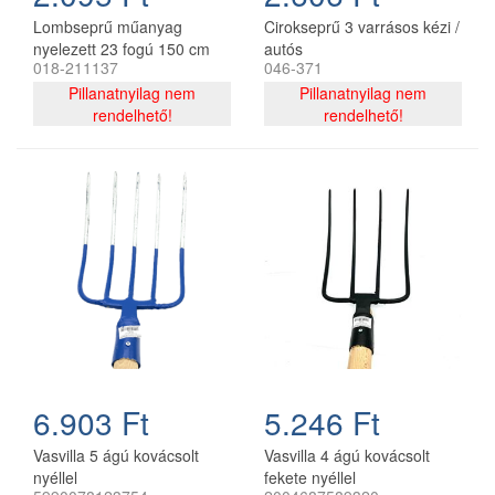
Lombseprű műanyag
Cirokseprű 3 varrásos kézi /
nyelezett 23 fogú 150 cm
autós
018-211137
046-371
egyenes narancssárga
R132 ST
Pillanatnyilag nem
Pillanatnyilag nem
rendelhető!
rendelhető!
6.903 Ft
5.246 Ft
Vasvilla 5 ágú kovácsolt
Vasvilla 4 ágú kovácsolt
nyéllel
fekete nyéllel