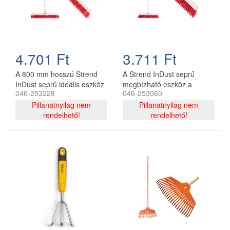
4.701 Ft
3.711 Ft
A 800 mm hosszú Strend
A Strend InDust seprű
InDust seprű ideális eszköz
megbízható eszköz a
046-253228
046-253060
az utak és járdák alapos
professzionális
tisztításához. A nyéllel
Pillanatnyilag nem
takarításhoz, 500 mm
Pillanatnyilag nem
hatékonyan szedi fel a port,
rendelhető!
hosszú, közúti nyéllel. Ezzel
rendelhető!
homokot és szemetet,
a seprűvel könnyen és
segítve ezzel a környező
hatékonyan gyűjtheti össze
terület tisztán és
a port, a szennyeződéseket
biztonságosan tartását.
és a szemetet a házban, a
garázsban vagy a
műhelyben. Ideális
választás a hatékony és
gyors takarításhoz.