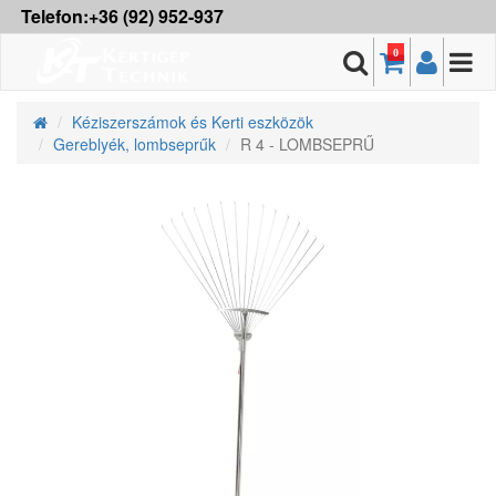
Telefon:+36 (92) 952-937
0
Kéziszerszámok és Kerti eszközök
Gereblyék, lombseprűk
R 4 - LOMBSEPRŰ