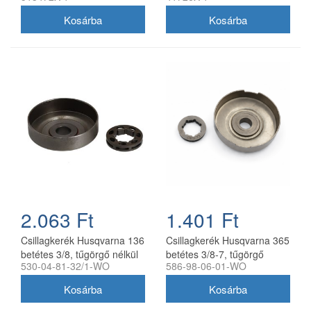
2.063 Ft
1.401 Ft
Csillagkerék Husqvarna 136
Csillagkerék Husqvarna 365
betétes 3/8, tűgörgő nélkül
betétes 3/8-7, tűgörgő
530-04-81-32/1-WO
586-98-06-01-WO
utángyártott
nélkül utángyártott