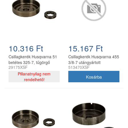
10.316 Ft
15.167 Ft
Csillagkerék Husqvarna 51
Csillagkerék Husqvarna 455
betétes 325-7, tűgörgő
3/8-7 utángyártott
29175XSF
513470XSF
nélkül oregon utángyártott
Pillanatnyilag nem
rendelhető!