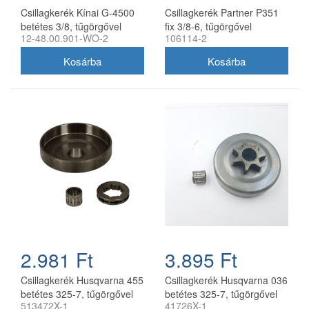
Csillagkerék Kínai G-4500
Csillagkerék Partner P351
betétes 3/8, tűgörgővel
fix 3/8-6, tűgörgővel
12-48.00.901-WO-2
106114-2
utángyártott
utángyártott
2.981 Ft
3.895 Ft
Csillagkerék Husqvarna 455
Csillagkerék Husqvarna 036
betétes 325-7, tűgörgővel
betétes 325-7, tűgörgővel
513472X-1
41726X-1
utángyártott
utángyártott