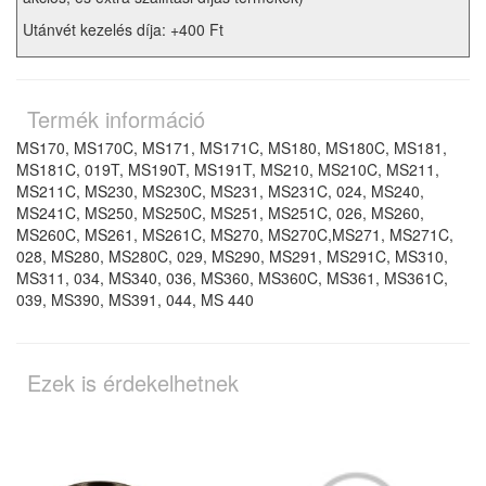
Utánvét kezelés díja: +400 Ft
Termék információ
MS170, MS170C, MS171, MS171C, MS180, MS180C, MS181,
MS181C, 019T, MS190T, MS191T, MS210, MS210C, MS211,
MS211C, MS230, MS230C, MS231, MS231C, 024, MS240,
MS241C, MS250, MS250C, MS251, MS251C, 026, MS260,
MS260C, MS261, MS261C, MS270, MS270C,MS271, MS271C,
028, MS280, MS280C, 029, MS290, MS291, MS291C, MS310,
MS311, 034, MS340, 036, MS360, MS360C, MS361, MS361C,
039, MS390, MS391, 044, MS 440
Ezek is érdekelhetnek