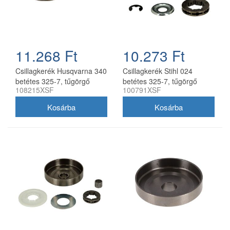
11.268 Ft
10.273 Ft
Csillagkerék Husqvarna 340
Csillagkerék Stihl 024
betétes 325-7, tűgörgő
betétes 325-7, tűgörgő
108215XSF
100791XSF
nélkül oregon utángyártott
nélkül oregon utángyártott