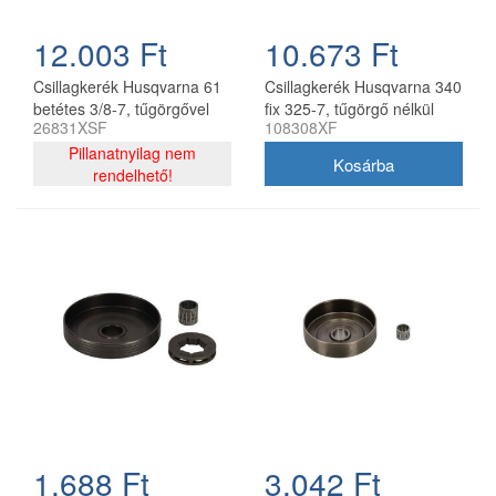
12.003 Ft
10.673 Ft
Csillagkerék Husqvarna 61
Csillagkerék Husqvarna 340
betétes 3/8-7, tűgörgővel
fix 325-7, tűgörgő nélkül
26831XSF
108308XF
oregon utángyártott
oregon utángyártott
Pillanatnyilag nem
rendelhető!
1.688 Ft
3.042 Ft