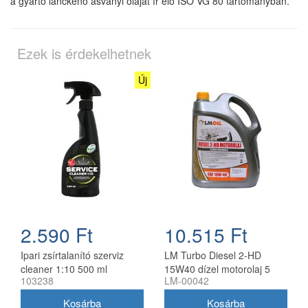
a gyártó lánckenő ásványi olajat ír elő ISO VG 80 tartományban.
Ezek is érdekelhetnek
Új
2.590 Ft
10.515 Ft
Ipari zsírtalanító szerviz
LM Turbo Diesel 2-HD
cleaner 1:10 500 ml
15W40 dízel motorolaj 5
103238
LM-00042
szórófejjel
liter