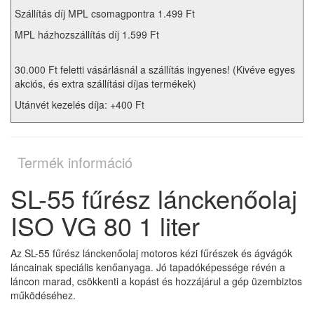
Szállítás díj MPL csomagpontra 1.499 Ft
MPL házhozszállítás díj 1.599 Ft
30.000 Ft feletti vásárlásnál a szállítás ingyenes! (Kivéve egyes
akciós, és extra szállítási díjas termékek)
Utánvét kezelés díja: +400 Ft
Termék információ
SL-55 fűrész lánckenőolaj
ISO VG 80 1 liter
Az SL-55 fűrész lánckenőolaj motoros kézi fűrészek és ágvágók
láncainak speciális kenőanyaga. Jó tapadóképessége révén a
láncon marad, csökkenti a kopást és hozzájárul a gép üzembiztos
működéséhez.