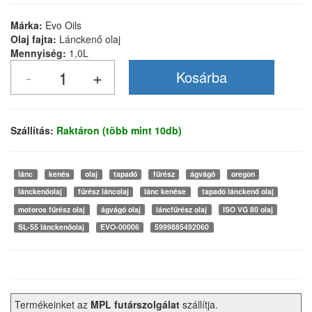
Márka:
Evo Oils
Olaj fajta:
Lánckenő olaj
Mennyiség:
1,0L
Szállítás:
Raktáron (több mint 10db)
lánc
kenés
olaj
tapadó
fűrész
ágvágó
oregon
lánckenőolaj
fűrész láncolaj
lánc kenése
tapadó lánckenő olaj
motoros fűrész olaj
ágvágó olaj
láncfűrész olaj
ISO VG 80 olaj
SL-55 lánckenőolaj
EVO-00006
5999885492060
Termékeinket az
MPL futárszolgálat
szállítja.