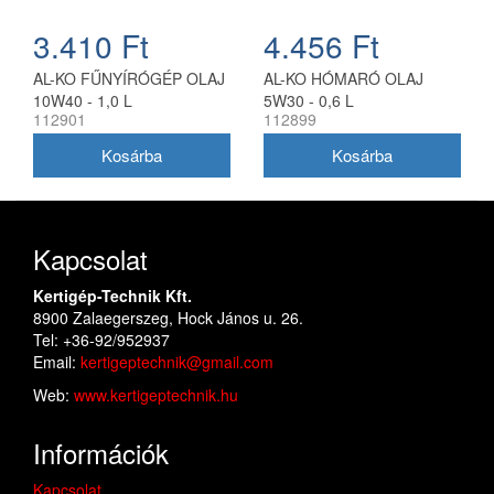
3.410 Ft
4.456 Ft
AL-KO FŰNYÍRÓGÉP OLAJ
AL-KO HÓMARÓ OLAJ
10W40 - 1,0 L
5W30 - 0,6 L
112901
112899
Kapcsolat
Kertigép-Technik Kft.
8900 Zalaegerszeg, Hock János u. 26.
Tel: +36-92/952937
Email:
kertigeptechnik@gmail.com
Web:
www.kertigeptechnik.hu
Információk
Kapcsolat