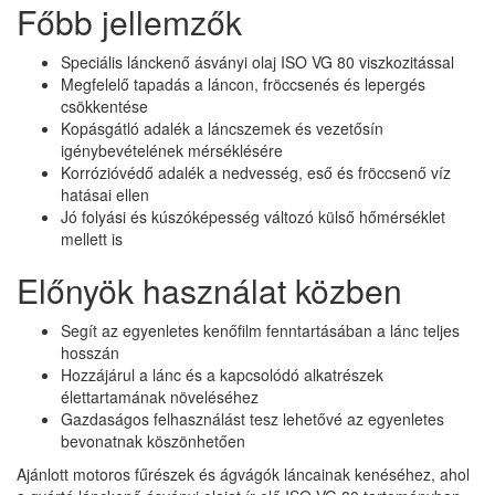
Főbb jellemzők
Speciális lánckenő ásványi olaj ISO VG 80 viszkozitással
Megfelelő tapadás a láncon, fröccsenés és lepergés
csökkentése
Kopásgátló adalék a láncszemek és vezetősín
igénybevételének mérséklésére
Korrózióvédő adalék a nedvesség, eső és fröccsenő víz
hatásai ellen
Jó folyási és kúszóképesség változó külső hőmérséklet
mellett is
Előnyök használat közben
Segít az egyenletes kenőfilm fenntartásában a lánc teljes
hosszán
Hozzájárul a lánc és a kapcsolódó alkatrészek
élettartamának növeléséhez
Gazdaságos felhasználást tesz lehetővé az egyenletes
bevonatnak köszönhetően
Ajánlott motoros fűrészek és ágvágók láncainak kenéséhez, ahol