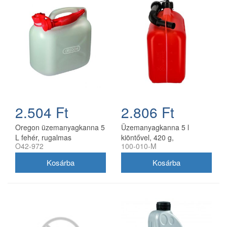
2.504 Ft
2.806 Ft
Oregon üzemanyagkanna 5
Üzemanyagkanna 5 l
L fehér, rugalmas
kiöntővel, 420 g,
O42-972
100-010-M
kifolyócsővel
utángyártott