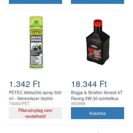
1.342 Ft
18.344 Ft
PETEC féktisztító spray 500
Briggs & Stratton Amsoil 4T
ml - fékrendszer tisztító
Racing 5W-30 szintetikus
70060/PET
992988
aeroszol
motorolaj 0,95 l
Pillanatnyilag nem
rendelhető!