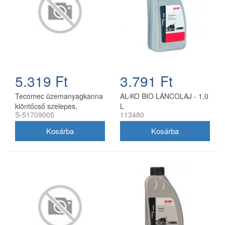
5.319 Ft
3.791 Ft
Tecomec üzemanyagkanna
AL-KO BIO LÁNCOLAJ - 1,0
kiöntőcső szelepes,
L
S-51709005
113480
utángyártott