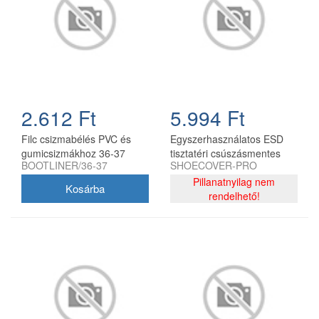
2.612 Ft
5.994 Ft
Filc csizmabélés PVC és
Egyszerhasználatos ESD
gumicsizmákhoz 36-37
tisztatéri csúszásmentes
BOOTLINER/36-37
SHOECOVER-PRO
cipővédő, kék, 100
db/csomag
Pillanatnyilag nem
rendelhető!