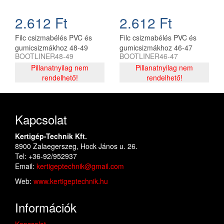
2.612 Ft
2.612 Ft
Filc csizmabélés PVC és
Filc csizmabélés PVC és
gumicsizmákhoz 48-49
gumicsizmákhoz 46-47
BOOTLINER48-49
BOOTLINER46-47
Pillanatnyilag nem
Pillanatnyilag nem
rendelhető!
rendelhető!
Kapcsolat
Kertigép-Technik Kft.
8900 Zalaegerszeg, Hock János u. 26.
Tel: +36-92/952937
Email:
kertigeptechnik@gmail.com
Web:
www.kertigeptechnik.hu
Információk
Kapcsolat