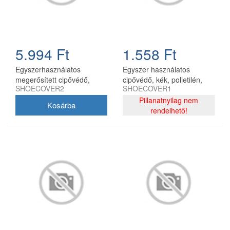
5.994 Ft
1.558 Ft
Egyszerhasználatos
Egyszer használatos
megerősített cipővédő,
cipővédő, kék, polietilén,
SHOECOVER2
SHOECOVER1
fehér-kék, 50 db/csomag
100 db/csomag
Pillanatnyilag nem
rendelhető!