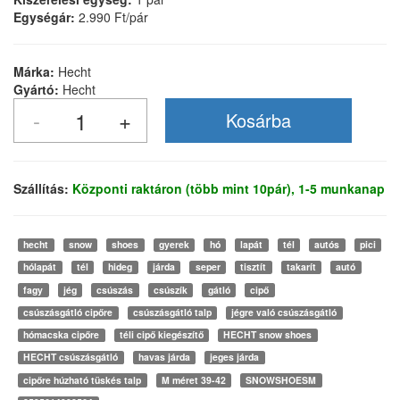
Egységár:
2.990 Ft/pár
Márka:
Hecht
Gyártó:
Hecht
Szállítás:
Központi raktáron (több mint 10pár), 1-5 munkanap
hecht
snow
shoes
gyerek
hó
lapát
tél
autós
pici
hólapát
tél
hideg
járda
seper
tisztít
takarít
autó
fagy
jég
csúszás
csúszík
gátló
cipő
csúszásgátló cipőre
csúszásgátló talp
jégre való csúszásgátló
hómacska cipőre
téli cipő kiegészítő
HECHT snow shoes
HECHT csúszásgátló
havas járda
jeges járda
cipőre húzható tüskés talp
M méret 39-42
SNOWSHOESM