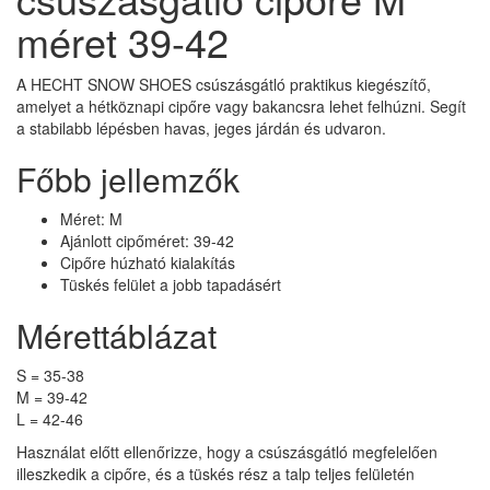
méret 39-42
A HECHT SNOW SHOES csúszásgátló praktikus kiegészítő,
amelyet a hétköznapi cipőre vagy bakancsra lehet felhúzni. Segít
a stabilabb lépésben havas, jeges járdán és udvaron.
Főbb jellemzők
Méret: M
Ajánlott cipőméret: 39-42
Cipőre húzható kialakítás
Tüskés felület a jobb tapadásért
Mérettáblázat
S = 35-38
M = 39-42
L = 42-46
Használat előtt ellenőrizze, hogy a csúszásgátló megfelelően
illeszkedik a cipőre, és a tüskés rész a talp teljes felületén