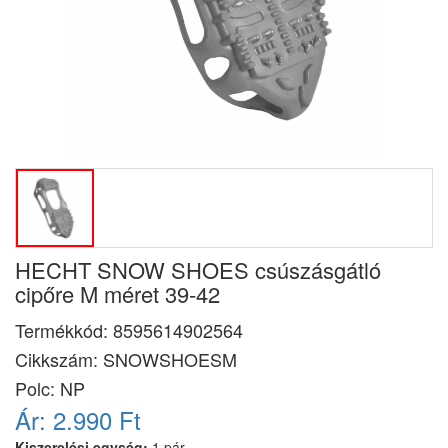
HECHT SNOW SHOES csúszásgátló
cipőre M méret 39-42
Termékkód:
8595614902564
Cikkszám:
SNOWSHOESM
Polc: NP
Ár:
2.990 Ft
Kiszerelési egység:
1 pár