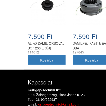
7.590 Ft
7.590 Ft
AL-KO DAMIL ORSÓVAL
DAMILFEJ FAST & E
BC 1200 E (ÚJ)
SBA
114012
127645
Kapcsolat
Kertigép-Technik Kft.
8900 Zalaegerszeg, Hock János u. 26.
Tel: +36-92/952937
Email:
kertigeptechnik@gmail.com