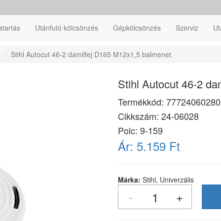
atartás
Utánfutó kölcsönzés
Gépkölcsönzés
Szerviz
Ut
Stihl Autocut 46-2 damilfej D165 M12x1,5 balmenet
Stihl Autocut 46-2 d
Termékkód:
77724060280
Cikkszám:
24-06028
Polc: 9-159
Ár:
5.159 Ft
Márka:
Stihl, Univerzális