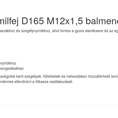
amilfej D165 M12x1,5 balmen
űkaszákhoz és szegélynyírókhoz, ahol fontos a gyors damilcsere és az 
ynyírókhoz
tánengedéséhez
kavégzést kerti szegélyek, fűfelületek és nehezebben hozzáférhető terü
 érdemes ellenőrizni a fűkasza csatlakozását.