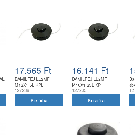
17.565 Ft
16.141 Ft
1
AL-
DAMILFEJ LL2MF
DAMILFEJ LL2MF
Bas
M12X1,5L KPL
M10X1,25L KP
sb
127236
127235
12
be
fű