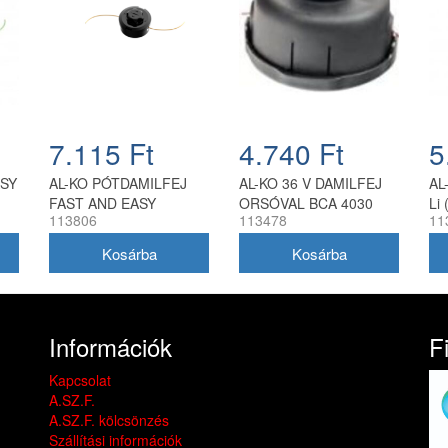
7.115 Ft
4.740 Ft
5
ASY
AL-KO PÓTDAMILFEJ
AL-KO 36 V DAMILFEJ
AL
FAST AND EASY
ORSÓVAL BCA 4030
Li 
113806
113478
11
Információk
F
Kapcsolat
A.SZ.F.
A.SZ.F. kölcsönzés
Szállítási információk