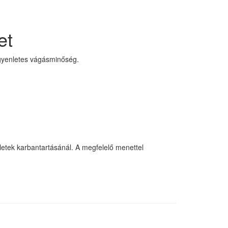
et
egyenletes vágásminőség.
letek karbantartásánál. A megfelelő menettel