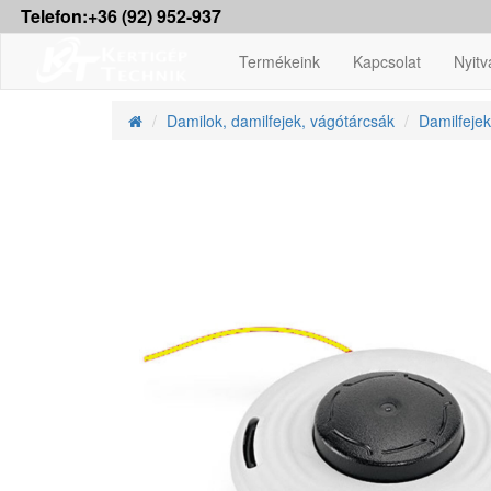
Telefon:+36 (92) 952-937
Termékeink
Kapcsolat
Nyitv
Damilok, damilfejek, vágótárcsák
Damilfejek