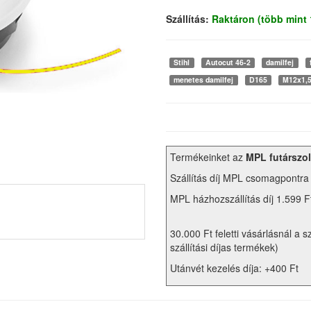
Szállítás:
Raktáron (több mint
Stihl
Autocut 46-2
damilfej
menetes damilfej
D165
M12x1,5
Termékeinket az
MPL futárszol
Szállítás díj MPL csomagpontra
MPL házhozszállítás díj 1.599 F
30.000 Ft feletti vásárlásnál a s
szállítási díjas termékek)
Utánvét kezelés díja: +400 Ft