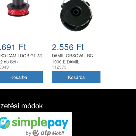
.691 Ft
2.556 Ft
-KO DAMILDOB GT 36
DAMIL ORSÓVAL BC
(2 db Set)
1000 E DAMIL
3349
112973
ORSÓVAL BC 1000 E
izetési módok