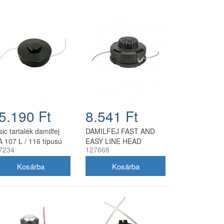
5.190 Ft
8.541 Ft
ic tartalék damilfej
DAMILFEJ FAST AND
A 107 L / 116 típusú
EASY LINE HEAD
7234
127668
nzinmotoros
kaszákhoz