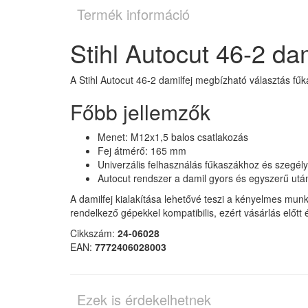
Termék információ
Stihl Autocut 46-2 d
A Stihl Autocut 46-2 damilfej megbízható választás f
Főbb jellemzők
Menet: M12x1,5 balos csatlakozás
Fej átmérő: 165 mm
Univerzális felhasználás fűkaszákhoz és szegél
Autocut rendszer a damil gyors és egyszerű u
A damilfej kialakítása lehetővé teszi a kényelmes mun
rendelkező gépekkel kompatibilis, ezért vásárlás előtt
Cikkszám:
24-06028
EAN:
7772406028003
Ezek is érdekelhetnek