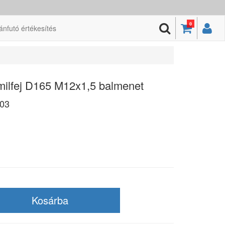
0
ánfutó értékesítés
amilfej D165 M12x1,5 balmenet
03