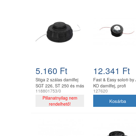
5.160 Ft
12.341 Ft
Stiga 2 szálas damilfej
Fast & Easy solo® by 
SGT 226, ST 250 és más
KO damilfej, profi
118801753/0
127620
modellekhez
118801753/0
Pillanatnyilag nem
rendelhető!