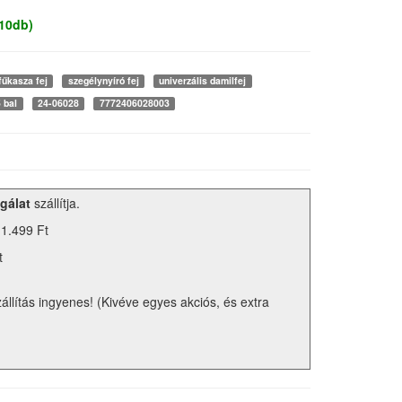
 10db)
fűkasza fej
szegélynyíró fej
univerzális damilfej
 bal
24-06028
7772406028003
gálat
szállítja.
 1.499 Ft
t
zállítás ingyenes! (Kivéve egyes akciós, és extra