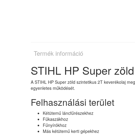
Termék információ
STIHL HP Super zöld s
A STIHL HP Super zöld szintetikus 2T keverékolaj megb
egyenletes működését.
Felhasználási terület
Kétütemű láncfűrészekhez
Fűkaszákhoz
Fűnyírókhoz
Más kétütemű kerti gépekhez