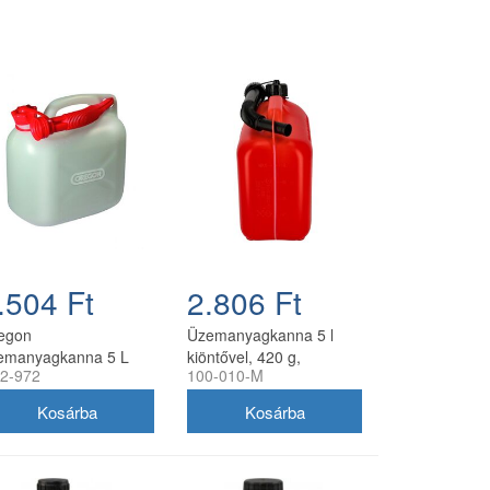
.504 Ft
2.806 Ft
egon
Üzemanyagkanna 5 l
emanyagkanna 5 L
kiöntővel, 420 g,
2-972
100-010-M
hér, rugalmas
utángyártott
olyócsővel