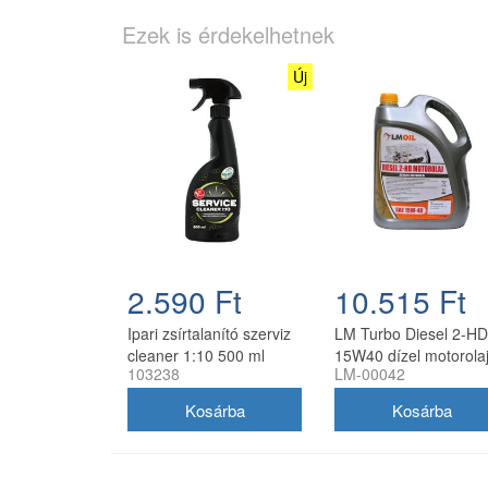
Ezek is érdekelhetnek
Új
2.590 Ft
10.515 Ft
Ipari zsírtalanító szerviz
LM Turbo Diesel 2-HD
cleaner 1:10 500 ml
15W40 dízel motorolaj
103238
LM-00042
szórófejjel
liter