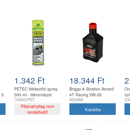
1.342 Ft
18.344 Ft
2
PETEC féktisztító spray
Briggs & Stratton Amsoil
Or
 5
500 ml - fékrendszer
4T Racing 5W-30
üz
70060/PET
992988
O4
tisztító aeroszol
szintetikus motorolaj
fe
Pillanatnyilag nem
0,95 l
kif
rendelhető!