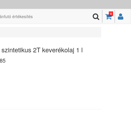
0
ánfutó értékesítés
zintetikus 2T keverékolaj 1 l
85