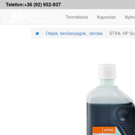
Telefon:+36 (92) 952-937
Termékeink
Kapcsolat
Nyitv
Olajok, kenőanyagok, -tárolás
STIHL HP Supe