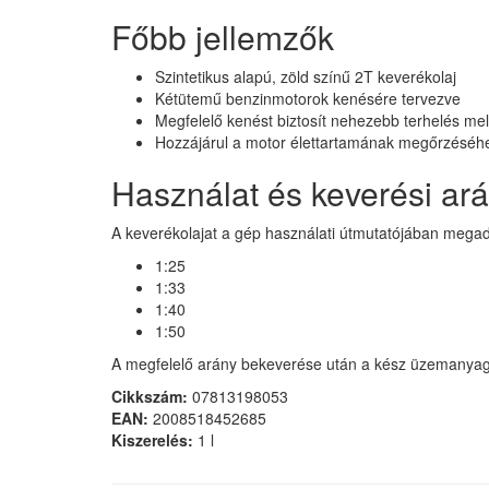
Főbb jellemzők
Szintetikus alapú, zöld színű 2T keverékolaj
Kétütemű benzinmotorok kenésére tervezve
Megfelelő kenést biztosít nehezebb terhelés mell
Hozzájárul a motor élettartamának megőrzéséh
Használat és keverési ar
A keverékolajat a gép használati útmutatójában megado
1:25
1:33
1:40
1:50
A megfelelő arány bekeverése után a kész üzemanyag k
Cikkszám:
07813198053
EAN:
2008518452685
Kiszerelés:
1 l