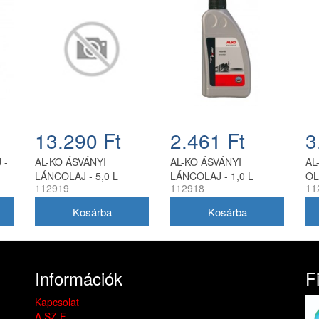
13.290 Ft
2.461 Ft
3
 -
AL-KO ÁSVÁNYI
AL-KO ÁSVÁNYI
AL
LÁNCOLAJ - 5,0 L
LÁNCOLAJ - 1,0 L
OL
112919
112918
11
Információk
F
Kapcsolat
A.SZ.F.