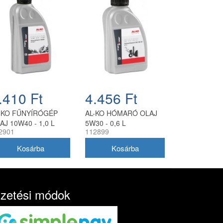
.410 Ft
4.456 Ft
-KO FŰNYÍRÓGÉP
AL-KO HÓMARÓ OLAJ
AJ 10W40 - 1,0 L
5W30 - 0,6 L
2901
112899
izetési módok