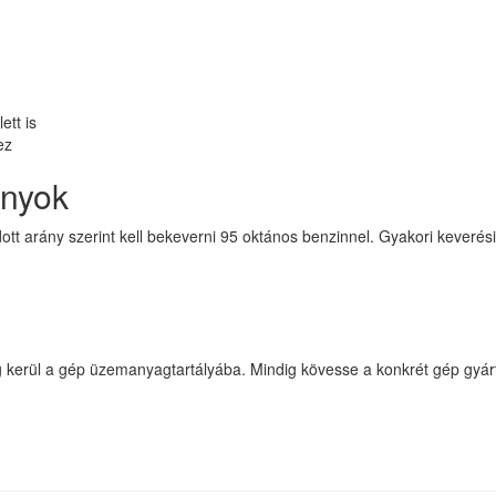
ett is
ez
ányok
tt arány szerint kell bekeverni 95 oktános benzinnel. Gyakori keverés
erül a gép üzemanyagtartályába. Mindig kövesse a konkrét gép gyártó