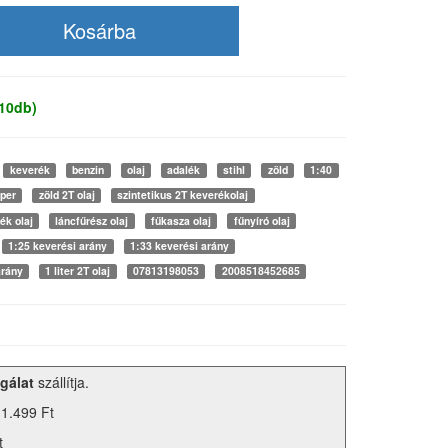
 10db)
keverék
benzin
olaj
adalék
stihl
zöld
1:40
per
zöld 2T olaj
szintetikus 2T keverékolaj
ék olaj
láncfűrész olaj
fűkasza olaj
fűnyíró olaj
1:25 keverési arány
1:33 keverési arány
arány
1 liter 2T olaj
07813198053
2008518452685
gálat
szállítja.
 1.499 Ft
t