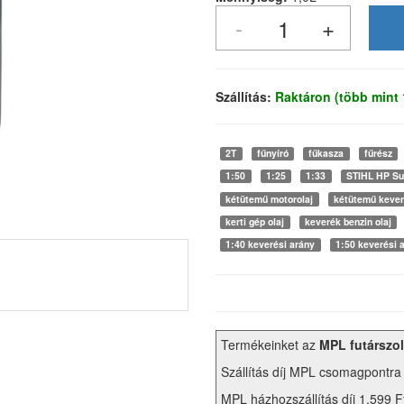
Szállítás:
Raktáron (több mint
2T
fűnyíró
fűkasza
fűrész
1:50
1:25
1:33
STIHL HP Su
kétütemű motorolaj
kétütemű kever
kerti gép olaj
keverék benzin olaj
1:40 keverési arány
1:50 keverési 
Termékeinket az
MPL futárszol
Szállítás díj MPL csomagpontra
MPL házhozszállítás díj 1.599 F