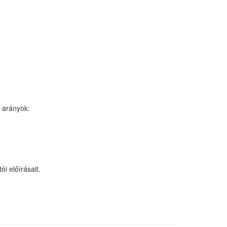
i arányok:
i előírásait.