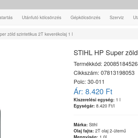
atartás
Utánfutó kölcsönzés
Gépkölcsönzés
Szerviz
Ut
r zöld szintetikus 2T keverékolaj 1 l
STIHL HP Super zöld s
Termékkód:
20085184526
Cikkszám:
07813198053
Polc: 30-011
Ár:
8.420 Ft
Kiszerelési egység:
1 l
Egységár:
8.420 Ft/l
Márka:
Stihl
Olaj fajta:
2T olaj 2-ütemű
Mennyiség:
1,0L