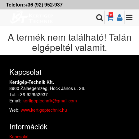
Telefon:+36 (92) 952-937
0
A termék nem található! Talán
elgépeltél valamit.
Kapcsolat
Kertigép-Technik Kft.
8900 Zalaegerszeg, Hock János u. 26.
Tel: +36-92/952937
Email:
kertigeptechnik@gmail.com
Web:
www.kertigeptechnik.hu
Információk
Kapcsolat