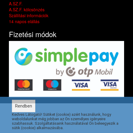
A.SZ.F.
A.SZ.F. kölcsönzés
Szállítási információk
14 napos elállás
Fizetési módok
Rendben
Kedves Látogató! Sütiket (cookie) azért használunk, hogy
weboldalunkat még jobban az Ön személyes igényeire
szabhassuk. Szolgáltatásaink használatával Ön beleegyezik a
sütik (cookie) alkalmazásába.