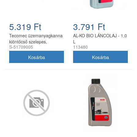
5.319 Ft
3.791 Ft
Tecomec üzemanyagkanna
AL-KO BIO LÁNCOLAJ - 1,0
kiöntőcső szelepes,
L
S-51709005
113480
utángyártott