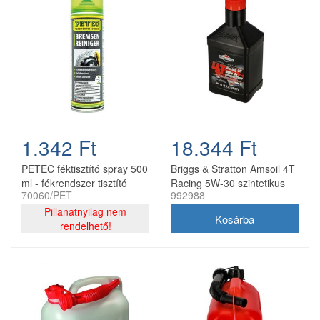
1.342 Ft
18.344 Ft
PETEC féktisztító spray 500
Briggs & Stratton Amsoil 4T
ml - fékrendszer tisztító
Racing 5W-30 szintetikus
70060/PET
992988
aeroszol
motorolaj 0,95 l
Pillanatnyilag nem
rendelhető!