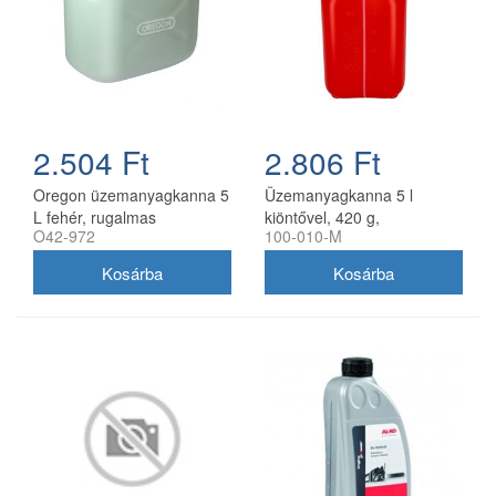
2.504 Ft
2.806 Ft
Oregon üzemanyagkanna 5
Üzemanyagkanna 5 l
L fehér, rugalmas
kiöntővel, 420 g,
O42-972
100-010-M
kifolyócsővel
utángyártott