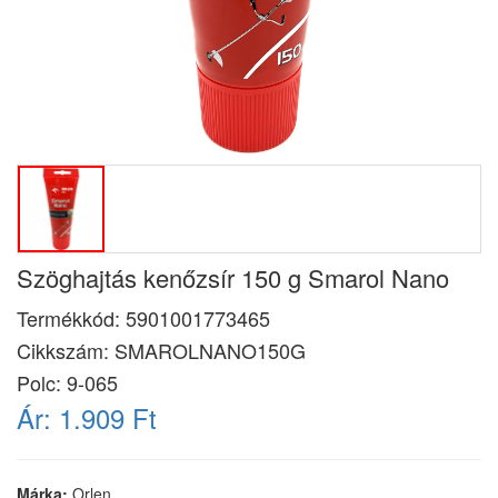
Szöghajtás kenőzsír 150 g Smarol Nano
Termékkód:
5901001773465
Cikkszám:
SMAROLNANO150G
Polc: 9-065
Ár:
1.909 Ft
Márka:
Orlen