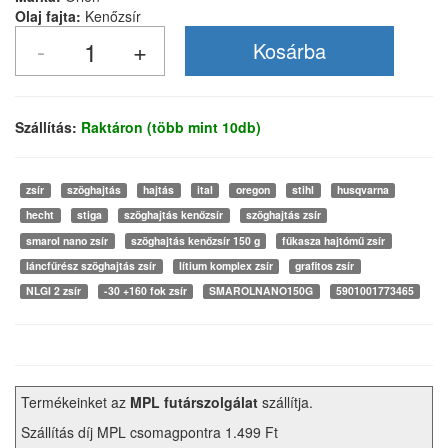
Olaj fajta:
Kenőzsír
Szállítás:
Raktáron (több mint 10db)
zsír
szöghajtás
hajtás
ital
oregon
stihl
husqvarna
hecht
stiga
szöghajtás kenőzsír
szöghajtás zsír
smarol nano zsír
szöghajtás kenőzsír 150 g
fűkasza hajtómű zsír
láncfűrész szöghajtás zsír
lítium komplex zsír
grafitos zsír
NLGI 2 zsír
-30 +160 fok zsír
SMAROLNANO150G
5901001773465
Termékeinket az
MPL futárszolgálat
szállítja.
Szállítás díj MPL csomagpontra 1.499 Ft