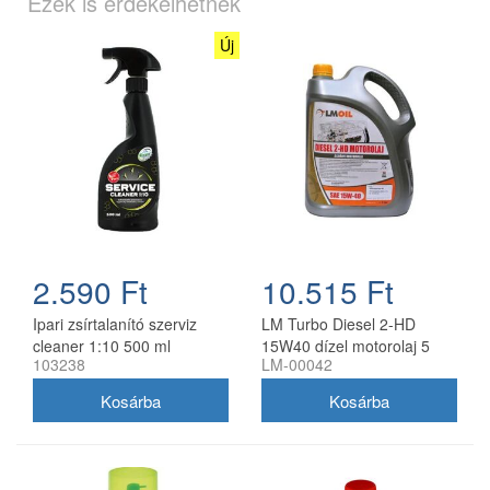
Ezek is érdekelhetnek
Új
2.590 Ft
10.515 Ft
Ipari zsírtalanító szerviz
LM Turbo Diesel 2-HD
cleaner 1:10 500 ml
15W40 dízel motorolaj 5
103238
LM-00042
szórófejjel
liter