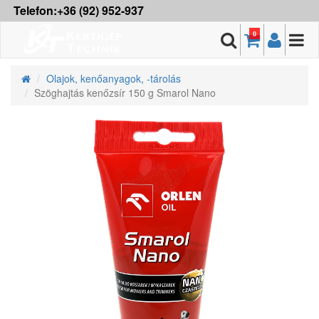
Telefon:+36 (92) 952-937
0
Olajok, kenőanyagok, -tárolás
Szöghajtás kenőzsír 150 g Smarol Nano