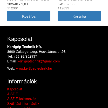
10W40 - 1,0 L
5W30 - 0,6 L
112901
112899
Kapcsolat
Kertigép-Technik Kft.
8900 Zalaegerszeg, Hock János u. 26.
Tel: +36-92/952937
Email:
kertigeptechnik@gmail.com
Web:
www.kertigeptechnik.hu
Információk
Kapcsolat
A.SZ.F.
A.SZ.F. kölcsönzés
Szállítási információk