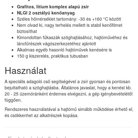
Grafitos, lítium komplex alapú zsír
NLGI 2 osztályú kenőanyag
Széles hőmérséklet tartomány: -30 és +160 °C között
Nem olvad ki, nagy terhelés mellett is stabil kenőfilmet
biztosíthat
Kimondottan fűkaszák szöghajtásához, hajtóművéhez és
láncfűrészek vágószerkezetéhez ajánlott
Alkalmas egyéb hasonló hajtóművek kenésére is
150 g kiszerelés, praktikus tubusban
Használat
A speciális adagoló cső segítségével a zsír gyorsan és pontosan
bejuttatható a szöghajtásba. Általános javaslat, hogy a kenést kb.
20 - 25 üzemóránként érdemes elvégezni, a gép igénybevételétől
függően.
Rendszeres használatával a hajtómű simább működése érhető el,
és csökkenhet az alkatrészek kopása.