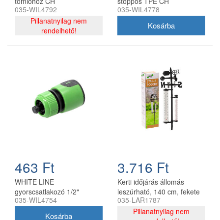
tömlőhöz CH
stoppos TPE CH
035-WIL4792
035-WIL4778
5901292684778
Pillanatnyilag nem
rendelhető!
463 Ft
3.716 Ft
WHITE LINE
Kerti időjárás állomás
gyorscsatlakozó 1/2"
leszúrható, 140 cm, fekete
035-WIL4754
035-LAR1787
stoppos CH
Pillanatnyilag nem