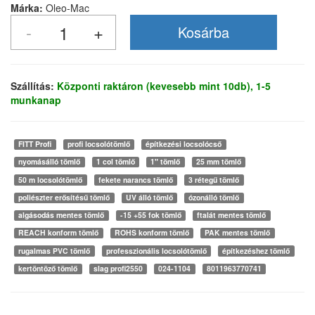
Márka:
Oleo-Mac
Szállítás:
Központi raktáron (kevesebb mint 10db), 1-5
munkanap
FITT Profi
profi locsolótömlő
építkezési locsolócső
nyomásálló tömlő
1 col tömlő
1" tömlő
25 mm tömlő
50 m locsolótömlő
fekete narancs tömlő
3 rétegű tömlő
poliészter erősítésű tömlő
UV álló tömlő
ózonálló tömlő
algásodás mentes tömlő
-15 +55 fok tömlő
ftalát mentes tömlő
REACH konform tömlő
ROHS konform tömlő
PAK mentes tömlő
rugalmas PVC tömlő
professzionális locsolótömlő
építkezéshez tömlő
kertöntöző tömlő
slag profi2550
024-1104
8011963770741