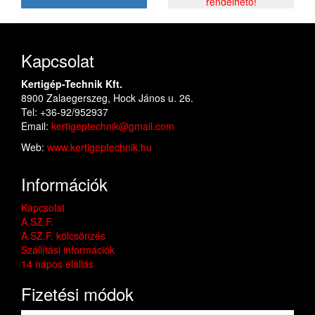
rendelhető!
Kapcsolat
Kertigép-Technik Kft.
8900 Zalaegerszeg, Hock János u. 26.
Tel: +36-92/952937
Email:
kertigeptechnik@gmail.com
Web:
www.kertigeptechnik.hu
Információk
Kapcsolat
A.SZ.F.
A.SZ.F. kölcsönzés
Szállítási információk
14 napos elállás
Fizetési módok