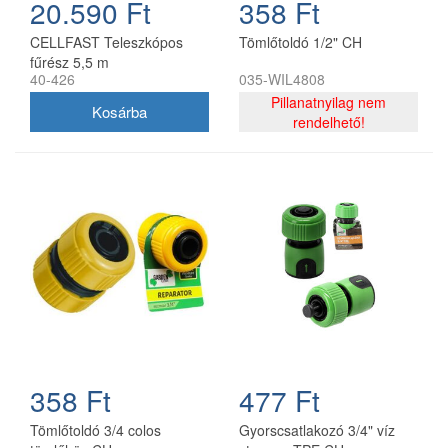
20.590 Ft
358 Ft
CELLFAST Teleszkópos
Tömlőtoldó 1/2" CH
fűrész 5,5 m
40-426
035-WIL4808
Pillanatnyilag nem
rendelhető!
358 Ft
477 Ft
Tömlőtoldó 3/4 colos
Gyorscsatlakozó 3/4" víz