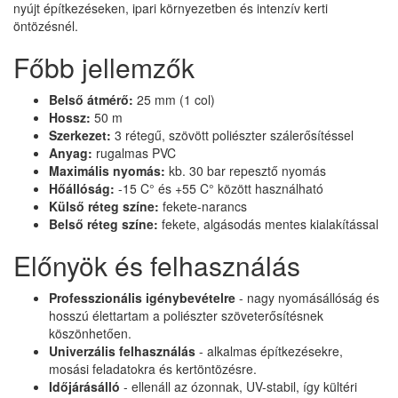
nyújt építkezéseken, ipari környezetben és intenzív kerti
öntözésnél.
Főbb jellemzők
Belső átmérő:
25 mm (1 col)
Hossz:
50 m
Szerkezet:
3 rétegű, szövött poliészter szálerősítéssel
Anyag:
rugalmas PVC
Maximális nyomás:
kb. 30 bar repesztő nyomás
Hőállóság:
-15 C° és +55 C° között használható
Külső réteg színe:
fekete-narancs
Belső réteg színe:
fekete, algásodás mentes kialakítással
Előnyök és felhasználás
Professzionális igénybevételre
- nagy nyomásállóság és
hosszú élettartam a poliészter szöveterősítésnek
köszönhetően.
Univerzális felhasználás
- alkalmas építkezésekre,
mosási feladatokra és kertöntözésre.
Időjárásálló
- ellenáll az ózonnak, UV-stabil, így kültéri