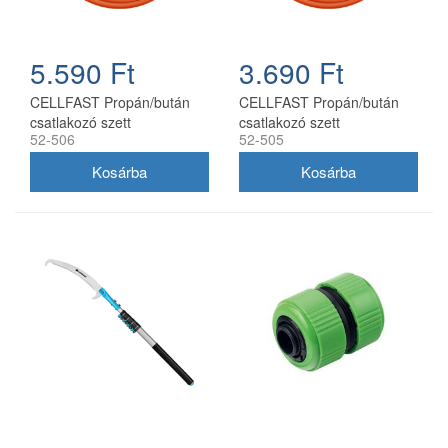
5.590 Ft
3.690 Ft
CELLFAST Propán/bután
CELLFAST Propán/bután
csatlakozó szett
csatlakozó szett
52-506
52-505
nyomásmérővel