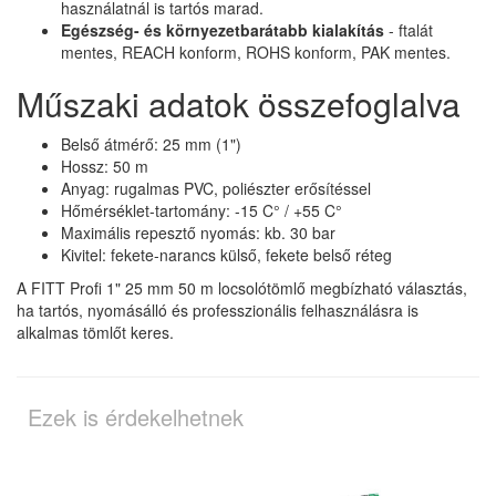
használatnál is tartós marad.
Egészség- és környezetbarátabb kialakítás
- ftalát
mentes, REACH konform, ROHS konform, PAK mentes.
Műszaki adatok összefoglalva
Belső átmérő: 25 mm (1")
Hossz: 50 m
Anyag: rugalmas PVC, poliészter erősítéssel
Hőmérséklet-tartomány: -15 C° / +55 C°
Maximális repesztő nyomás: kb. 30 bar
Kivitel: fekete-narancs külső, fekete belső réteg
A FITT Profi 1" 25 mm 50 m locsolótömlő megbízható választás,
ha tartós, nyomásálló és professzionális felhasználásra is
alkalmas tömlőt keres.
Ezek is érdekelhetnek