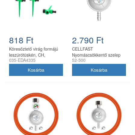
818 Ft
2.790 Ft
Köresőztető virág formájú
CELLFAST
leszúrótüskén, CH,
Nyomáscsökkentő szelep
035-EDA4335
52-500
5900779884335