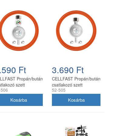
.590 Ft
3.690 Ft
LLFAST Propán/bután
CELLFAST Propán/bután
tlakozó szett
csatlakozó szett
-506
52-505
omásmérővel