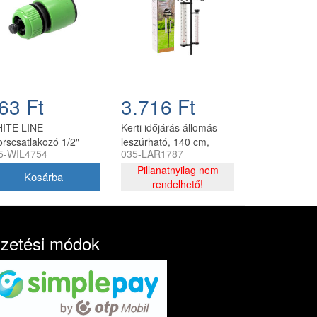
63 Ft
3.716 Ft
ITE LINE
Kerti időjárás állomás
orscsatlakozó 1/2"
leszúrható, 140 cm,
5-WIL4754
035-LAR1787
oppos CH
fekete
Pillanatnyilag nem
rendelhető!
izetési módok