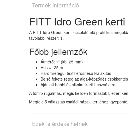
Termék információ
FITT Idro Green kerti
A FITT Idro Green kerti locsolótömlő praktikus megol
távolabbi részeit is.
Főbb jellemzők
Átmérő: 1" (kb. 25 mm)
Hossz: 25 m
Háromrétegű, textil erősítésű kialakítás
Belső fekete réteg az alga-képződés csökkentés
Ajánlott hobbi és alkalmi kerti használatra
A tömlő rugalmas, mégis kellően formastabil, ezért kén
Megfelelő választás családi házak kertjéhez, gyepönt
Ezek is érdekelhetnek