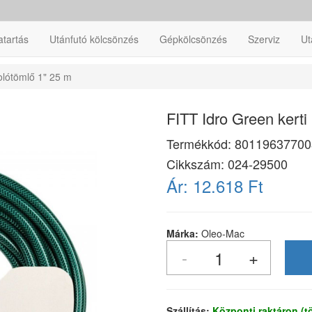
atartás
Utánfutó kölcsönzés
Gépkölcsönzés
Szerviz
Ut
olótömlő 1" 25 m
FITT Idro Green kerti
Termékkód:
80119637700
Cikkszám:
024-29500
Ár:
12.618 Ft
Márka:
Oleo-Mac
Szállítás:
Központi raktáron (