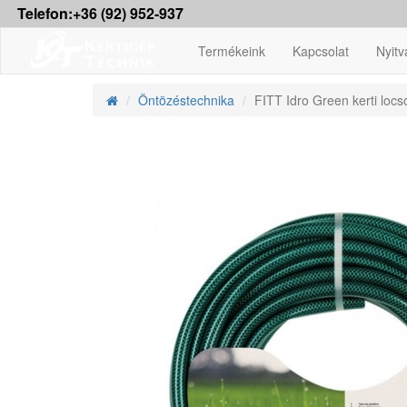
Telefon:+36 (92) 952-937
Termékeink
Kapcsolat
Nyitv
Öntözéstechnika
FITT Idro Green kerti locs