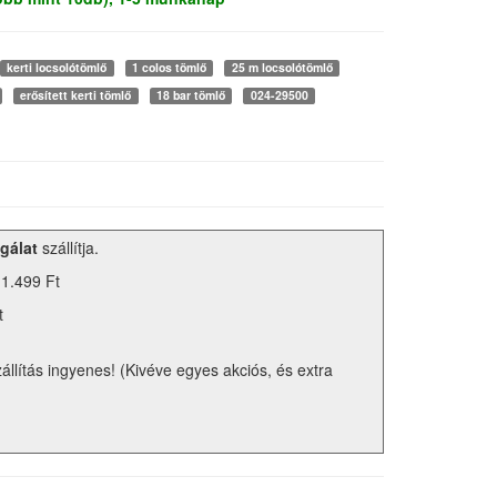
kerti locsolótömlő
1 colos tömlő
25 m locsolótömlő
erősített kerti tömlő
18 bar tömlő
024-29500
gálat
szállítja.
 1.499 Ft
t
zállítás ingyenes! (Kivéve egyes akciós, és extra