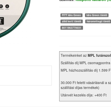
FITT Idro Green
Idro Green tömlő
zöld kerti tömlő
háromrétegű tömlő
8011963770031
Termékeinket az
MPL futárszol
Szállítás díj MPL csomagpontra
MPL házhozszállítás díj 1.599 F
30.000 Ft feletti vásárlásnál a s
szállítási díjas termékek)
Utánvét kezelés díja: +400 Ft