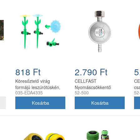
818 Ft
2.790 Ft
5
ő
Köresőztető virág
CELLFAST
CE
formájú leszúrótüskén,
Nyomáscsökkentő
csa
035-EDA4335
52-500
52
CH, 5900779884335
szelep
ny