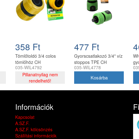
358 Ft
477 Ft
4
Tömlőtoldó 3/4 colos
Gyorscsatlakozó 3/4" víz
WH
tömlőhöz CH
stoppos TPE CH
gy
035-WIL4792
035-WIL4778
03
5901292684778
st
Pillanatnyilag nem
rendelhető!
Információk
F
Kapcsolat
A.SZ.F.
A.SZ.F. kölcsönzés
Szállítási információk