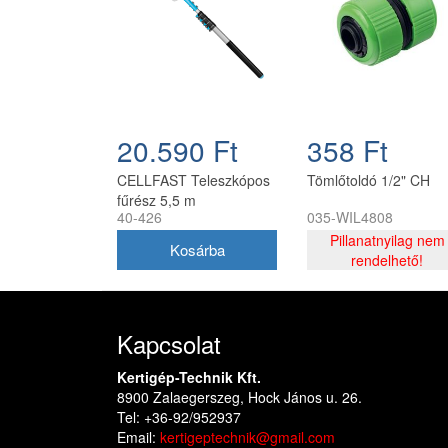
20.590 Ft
358 Ft
CELLFAST Teleszkópos
Tömlőtoldó 1/2" CH
fűrész 5,5 m
40-426
035-WIL4808
Pillanatnyilag nem
rendelhető!
Kapcsolat
Kertigép-Technik Kft.
8900 Zalaegerszeg, Hock János u. 26.
Tel: +36-92/952937
Email:
kertigeptechnik@gmail.com