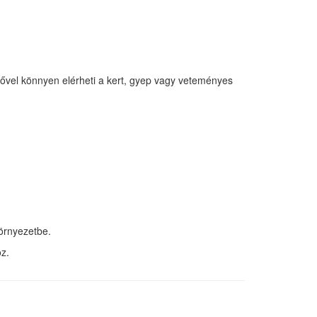
lővel könnyen elérheti a kert, gyep vagy veteményes
környezetbe.
z.