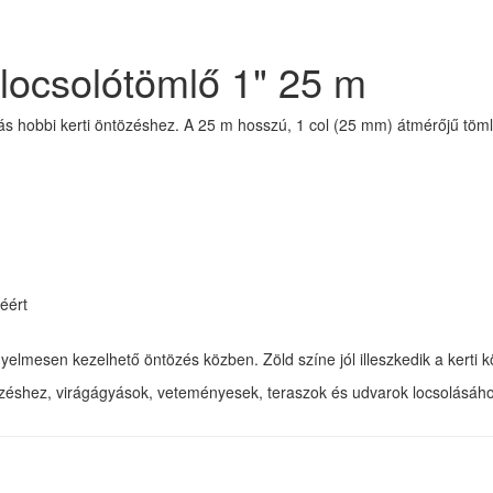
 locsolótömlő 1" 25 m
dás hobbi kerti öntözéshez. A 25 m hosszú, 1 col (25 mm) átmérőjű töm
éért
yelmesen kezelhető öntözés közben. Zöld színe jól illeszkedik a kerti 
özéshez, virágágyások, veteményesek, teraszok és udvarok locsolásáho