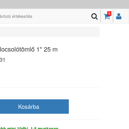
0
ánfutó értékesítés
 locsolótömlő 1" 25 m
31
több mint 10db), 1-5 munkanap