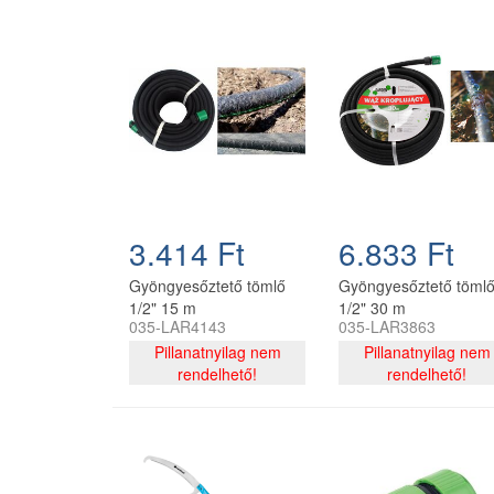
3.414 Ft
6.833 Ft
Gyöngyesőztető tömlő
Gyöngyesőztető töml
1/2" 15 m
1/2" 30 m
035-LAR4143
035-LAR3863
szerelvényekkel CH
szerelvényekkel CH
Pillanatnyilag nem
Pillanatnyilag nem
rendelhető!
rendelhető!