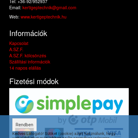
Tel: +36-92/952937
Email:
kertigeptechnik@gmail.com
Web:
www.kertigeptechnik.hu
Információk
Kapcsolat
A.SZ.F.
A.SZ.F. kölcsönzés
Szállítási információk
14 napos elállás
Fizetési módok
Rendben
Kedves Látogató! Sütiket (cookie) azért használunk, hogy