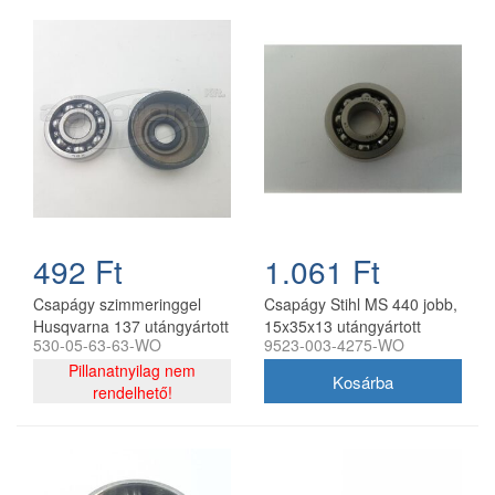
492 Ft
1.061 Ft
Csapágy szimmeringgel
Csapágy Stihl MS 440 jobb,
Husqvarna 137 utángyártott
15x35x13 utángyártott
530-05-63-63-WO
9523-003-4275-WO
Pillanatnyilag nem
rendelhető!