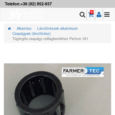
Telefon:+36 (92) 952-937
0
Alkatrész
Láncfűrészek alkatrészei
Csapágyak (láncfűrész)
Tűgörgős csapágy csillagkerékhez Partner 351