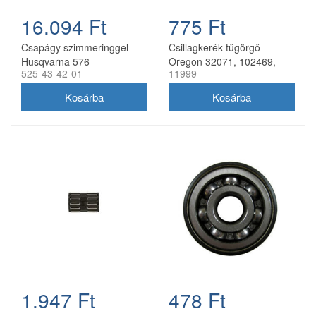
16.094 Ft
775 Ft
Csapágy szimmeringgel
Csillagkerék tűgörgő
Husqvarna 576
Oregon 32071, 102469,
525-43-42-01
11999
láncfűrészhez 35x14,5x12
32057,
mm
1.947 Ft
478 Ft