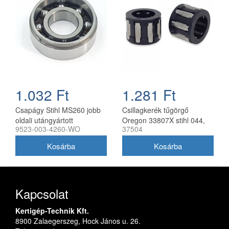
1.032 Ft
1.281 Ft
Csapágy Stihl MS260 jobb
Csillagkerék tűgörgő
oldali utángyártott
Oregon 33807X stihl 044,
9523-003-4260-WO
37504
046, ms361, 362
Kapcsolat
Kertigép-Technik Kft.
8900 Zalaegerszeg, Hock János u. 26.