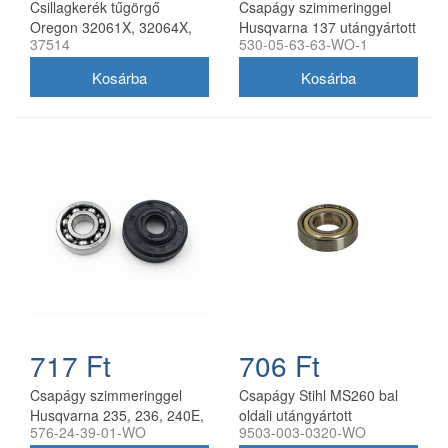
Csillagkerék tűgörgő
Csapágy szimmeringgel
Oregon 32061X, 32064X,
Husqvarna 137 utángyártott
37514
530-05-63-63-WO-1
509604X,
717 Ft
706 Ft
Csapágy szimmeringgel
Csapágy Stihl MS260 bal
Husqvarna 235, 236, 240E,
oldali utángyártott
576-24-39-01-WO
9503-003-0320-WO
CS340, CS380