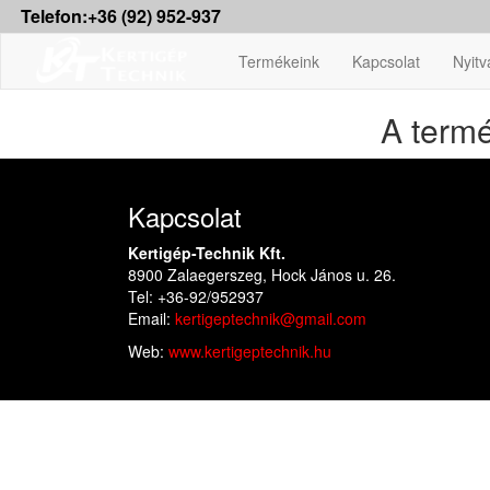
Telefon:+36 (92) 952-937
Termékeink
Kapcsolat
Nyitv
A termé
Kapcsolat
Kertigép-Technik Kft.
8900 Zalaegerszeg, Hock János u. 26.
Tel: +36-92/952937
Email:
kertigeptechnik@gmail.com
Web:
www.kertigeptechnik.hu