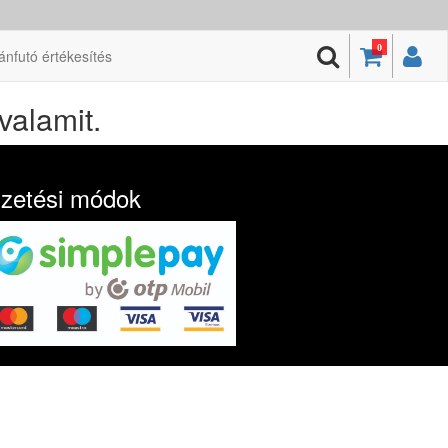
0
ánfutó értékesítés
valamit.
izetési módok