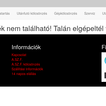
atartás
Utánfutó kölcsönzés
Gépkölcsönzés
Szerviz
Ut
k nem található! Talán elgépeltél 
Információk
F
Kapcsolat
A.SZ.F.
A.SZ.F. kölcsönzés
Szállítási információk
14 napos elállás