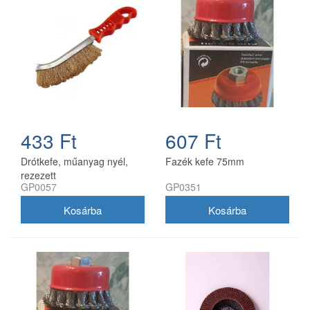
433 Ft
607 Ft
Drótkefe, műanyag nyél,
Fazék kefe 75mm
rezezett
GP0057
GP0351