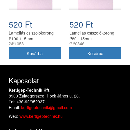
520 Ft
520 Ft
Lamellás csiszolókorong
Lamellás csiszolókorong
P100 115mm
P80 115mm
GP1053
GP0346
Kapcsolat
Kertigép-Technik Kft.
8900 Zalaegerszeg, Hock János u. 26.
Tel: +36-92/952937
Email:
kertigeptechnik@gmail.com
Web:
www.kertigeptechnik.hu