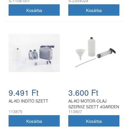
S-1108-001
S-2304024
9.491 Ft
3.600 Ft
AL-KO INDÍTÓ SZETT
AL-KO MOTOR-OLAJ
SZERVIZ SZETT 4GARDEN
113875
113807