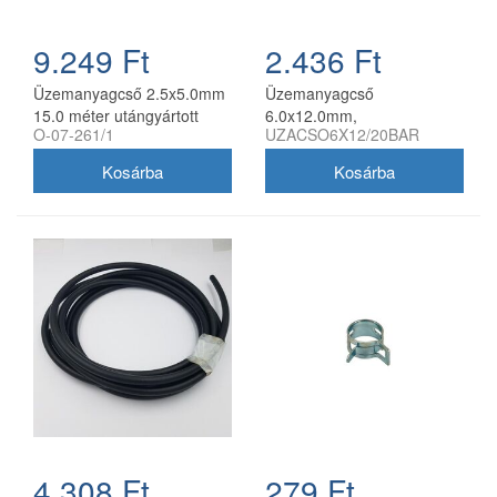
9.249 Ft
2.436 Ft
Üzemanyagcső 2.5x5.0mm
Üzemanyagcső
15.0 méter utángyártott
6.0x12.0mm,
O-07-261/1
UZACSO6X12/20BAR
vászonbetétes, fagumit
4.308 Ft
279 Ft