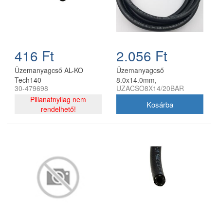
416 Ft
2.056 Ft
Üzemanyagcső AL-KO
Üzemanyagcső
Tech140
8.0x14.0mm,
30-479698
UZACSO8X14/20BAR
vászonbetétes, fagumit
Pillanatnyilag nem
rendelhető!