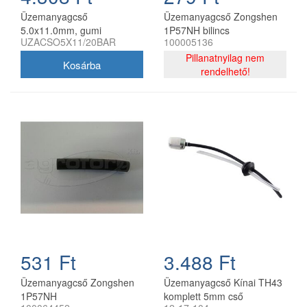
Üzemanyagcső
Üzemanyagcső Zongshen
5.0x11.0mm, gumi
1P57NH bilincs
UZACSO5X11/20BAR
100005136
vászonbetétes, fagumit
Pillanatnyilag nem
rendelhető!
531 Ft
3.488 Ft
Üzemanyagcső Zongshen
Üzemanyagcső Kínai TH43
1P57NH
komplett 5mm cső