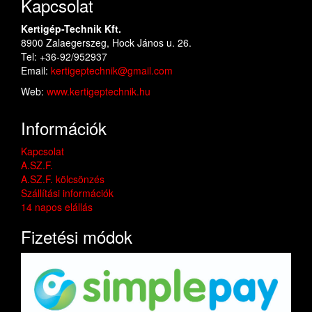
Kapcsolat
Kertigép-Technik Kft.
8900 Zalaegerszeg, Hock János u. 26.
Tel: +36-92/952937
Email:
kertigeptechnik@gmail.com
Web:
www.kertigeptechnik.hu
Információk
Kapcsolat
A.SZ.F.
A.SZ.F. kölcsönzés
Szállítási információk
14 napos elállás
Fizetési módok