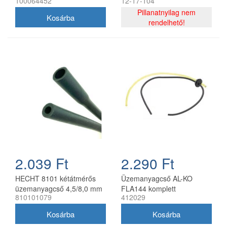
100064452
12-17-104
utángyártott
Pillanatnyilag nem
rendelhető!
2.039 Ft
2.290 Ft
HECHT 8101 kétátmérős
Üzemanyagcső AL-KO
üzemanyagcső 4,5/8,0 mm
FLA144 komplett
810101079
412029
33 cm (2023)