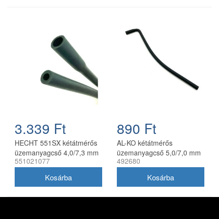
3.339 Ft
890 Ft
HECHT 551SX kétátmérős
AL-KO kétátmérős
üzemanyagcső 4,0/7,3 mm
üzemanyagcső 5,0/7,0 mm
551021077
492680
25 cm (2021-24)
28cm