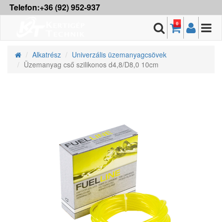
Telefon:+36 (92) 952-937
0
Alkatrész
Univerzális üzemanyagcsövek
Üzemanyag cső szilikonos d4,8/D8,0 10cm