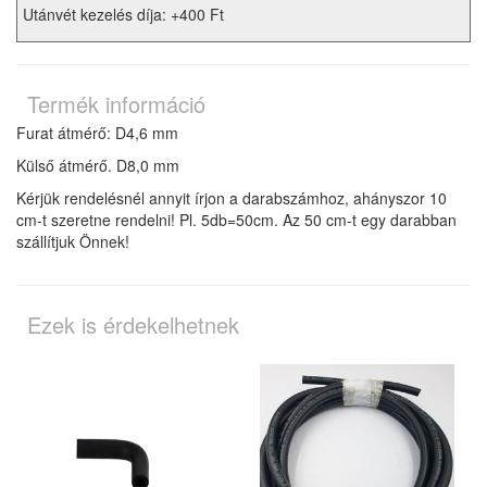
Utánvét kezelés díja: +400 Ft
Termék információ
Furat átmérő: D4,6 mm
Külső átmérő. D8,0 mm
Kérjük rendelésnél annyit írjon a darabszámhoz, ahányszor 10
cm-t szeretne rendelni! Pl. 5db=50cm. Az 50 cm-t egy darabban
szállítjuk Önnek!
Ezek is érdekelhetnek