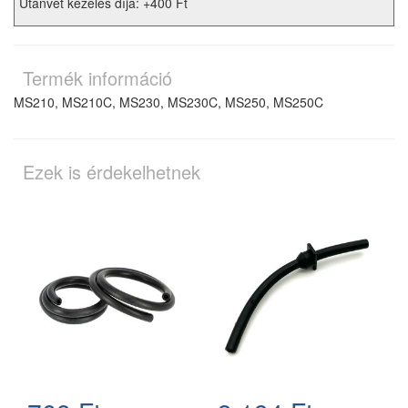
Utánvét kezelés díja: +400 Ft
Termék információ
MS210, MS210C, MS230, MS230C, MS250, MS250C
Ezek is érdekelhetnek