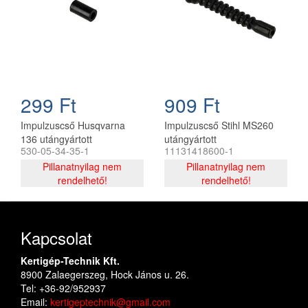
299 Ft
909 Ft
Impulzuscső Husqvarna
Impulzuscső Stihl MS260
136 utángyártott
utángyártott
530-05-34-35-1
11131418600-1
Pillanatnyilag nem
Pillanatnyilag nem
rendelhető!
rendelhető!
Kapcsolat
Kertigép-Technik Kft.
8900 Zalaegerszeg, Hock János u. 26.
Tel: +36-92/952937
Email:
kertigeptechnik@gmail.com