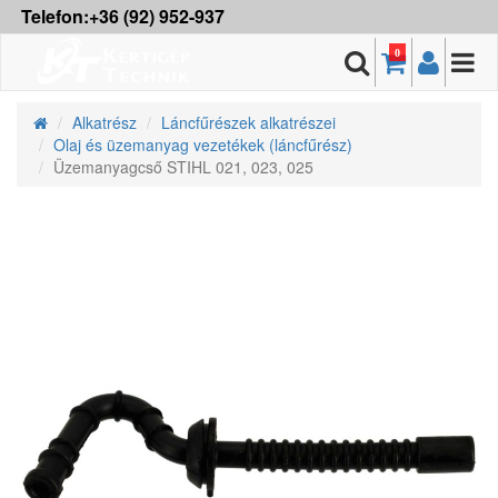
Telefon:+36 (92) 952-937
0
Alkatrész
Láncfűrészek alkatrészei
Olaj és üzemanyag vezetékek (láncfűrész)
Üzemanyagcső STIHL 021, 023, 025