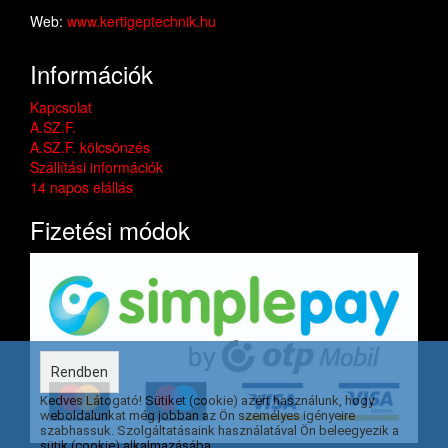
Web:
www.kertigeptechnik.hu
Információk
Kapcsolat
A.SZ.F.
A.SZ.F. kölcsönzés
Szállítási információk
14 napos elállás
Fizetési módok
Rendben
Kedves Látogató! Sütiket (cookie) azért használunk, hogy
weboldalunkat még jobban az Ön személyes igényeire
szabhassuk. Szolgáltatásaink használatával Ön beleegyezik a
sütik (cookie) alkalmazásába.