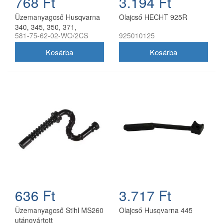
768 Ft
3.194 Ft
Üzemanyagcső Husqvarna
Olajcső HECHT 925R
340, 345, 350, 371,
581-75-62-02-WO/2CS
925010125
636 Ft
3.717 Ft
Üzemanyagcső Stihl MS260
Olajcső Husqvarna 445
utángyártott