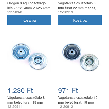
Oregon 8 ágú bozótvágó
Vágótárcsa csúszótalp 8
kés 255x1.4mm 20-25.4mm
mm furat 22 mm magas,
295503-0
12-20913
furattal
univerzális utángyártott
1.230 Ft
971 Ft
Vágótárcsa csúszótalp 8
Vágótárcsa csúszótalp 10
mm belső furat, 18 mm
mm belső furat, 18 mm
12-20911
12-20912
magas, utángyártott
magas, univerzális