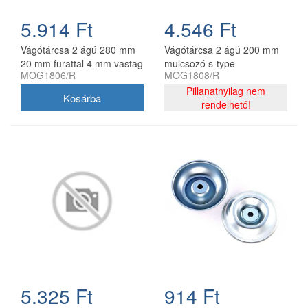
5.914 Ft
4.546 Ft
Vágótárcsa 2 ágú 280 mm
Vágótárcsa 2 ágú 200 mm
20 mm furattal 4 mm vastag
mulcsozó s-type
MOG1806/R
MOG1808/R
mulcsozó s-type
utángyártott MOG1808/R
utángyártott
Pillanatnyilag nem
rendelhető!
5.325 Ft
914 Ft