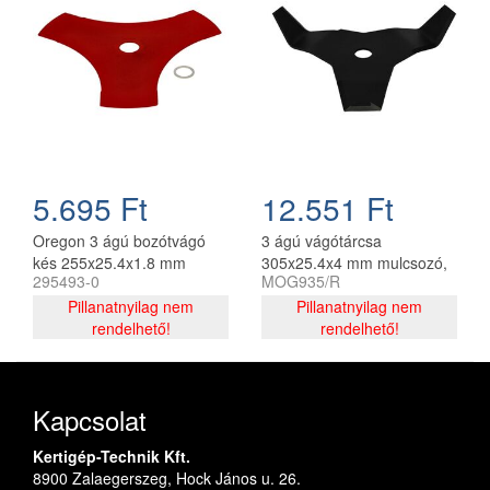
5.695 Ft
12.551 Ft
Oregon 3 ágú bozótvágó
3 ágú vágótárcsa
kés 255x25.4x1.8 mm
305x25.4x4 mm mulcsozó,
295493-0
MOG935/R
(295493-0)
utángyártott
Pillanatnyilag nem
Pillanatnyilag nem
rendelhető!
rendelhető!
Kapcsolat
Kertigép-Technik Kft.
8900 Zalaegerszeg, Hock János u. 26.