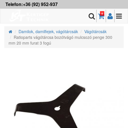
Telefon:+36 (92) 952-937
0
Damilok, damilfejek, vágótárcsák
Vágótárcsák
Ratioparts vágótárcsa bozótvágó mulcsozó penge 300
mm 20 mm furat 3 fogú