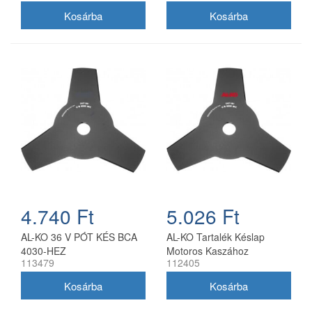
utángyártott
4.740 Ft
5.026 Ft
AL-KO 36 V PÓT KÉS BCA
AL-KO Tartalék Késlap
4030-HEZ
Motoros Kaszához
113479
112405