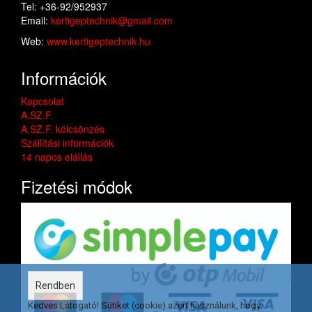
Tel: +36-92/952937
Email:
kertigeptechnik@gmail.com
Web:
www.kertigeptechnik.hu
Információk
Kapcsolat
A.SZ.F.
A.SZ.F. kölcsönzés
Szállítási információk
14 napos elállás
Fizetési módok
Rendben
Kedves Látogató! Sütiket (cookie) azért használunk, hogy