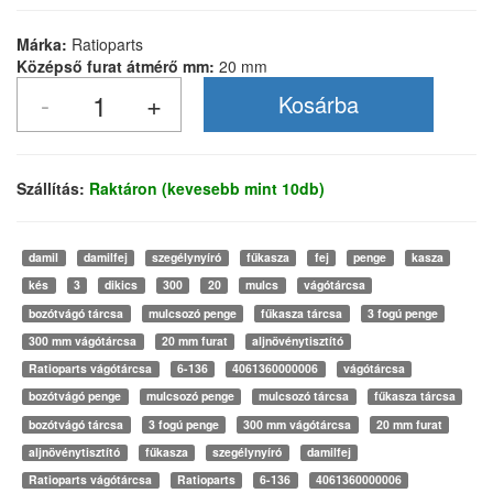
Márka:
Ratioparts
Középső furat átmérő mm:
20 mm
Szállítás:
Raktáron (kevesebb mint 10db)
damil
damilfej
szegélynyíró
fűkasza
fej
penge
kasza
kés
3
dikics
300
20
mulcs
vágótárcsa
bozótvágó tárcsa
mulcsozó penge
fűkasza tárcsa
3 fogú penge
300 mm vágótárcsa
20 mm furat
aljnövénytisztító
Ratioparts vágótárcsa
6-136
4061360000006
vágótárcsa
bozótvágó penge
mulcsozó penge
mulcsozó tárcsa
fűkasza tárcsa
bozótvágó tárcsa
3 fogú penge
300 mm vágótárcsa
20 mm furat
aljnövénytisztító
fűkasza
szegélynyíró
damilfej
Ratioparts vágótárcsa
Ratioparts
6-136
4061360000006