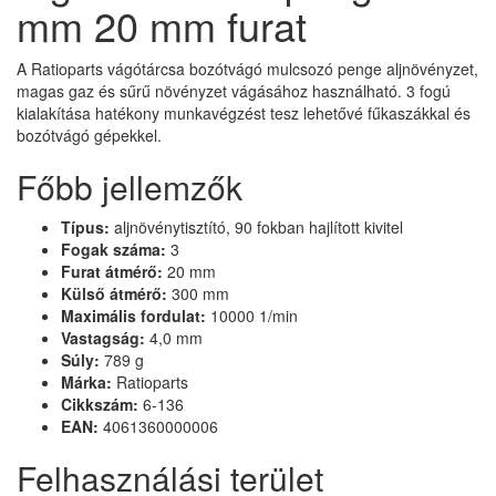
mm 20 mm furat
A Ratioparts vágótárcsa bozótvágó mulcsozó penge aljnövényzet,
magas gaz és sűrű növényzet vágásához használható. 3 fogú
kialakítása hatékony munkavégzést tesz lehetővé fűkaszákkal és
bozótvágó gépekkel.
Főbb jellemzők
Típus:
aljnövénytisztító, 90 fokban hajlított kivitel
Fogak száma:
3
Furat átmérő:
20 mm
Külső átmérő:
300 mm
Maximális fordulat:
10000 1/min
Vastagság:
4,0 mm
Súly:
789 g
Márka:
Ratioparts
Cikkszám:
6-136
EAN:
4061360000006
Felhasználási terület