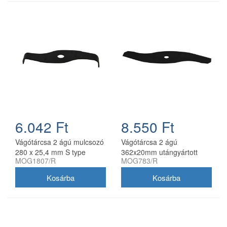
6.042 Ft
8.550 Ft
Vágótárcsa 2 ágú mulcsozó
Vágótárcsa 2 ágú
280 x 25,4 mm S type
362x20mm utángyártott
MOG1807/R
MOG783/R
utángyártott