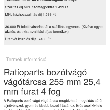
Szállítás díj MPL csomagpontra 1.499 Ft
MPL házhozszállítás díj 1.599 Ft
30.000 Ft feletti vásárlásnál a szállítás ingyenes! (Kivéve egyes
akciós, és extra szállítási díjas termékek)
Utánvét kezelés díja: +400 Ft
Termék információ
Ratioparts bozótvágó
vágótárcsa 255 mm 25,4
mm furat 4 fog
A Ratioparts bozótvágó vágótárcsa megbízható megoldás sűrű
aljnövényzet, gyom és kisebb bozót irtásához. Erős acél kivitele