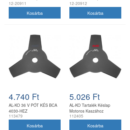
12-20911
12-20912
magas, utángyártott
magas, univerzális
utángyártott
4.740 Ft
5.026 Ft
AL-KO 36 V PÓT KÉS BCA
AL-KO Tartalék Késlap
4030-HEZ
Motoros Kaszához
113479
112405