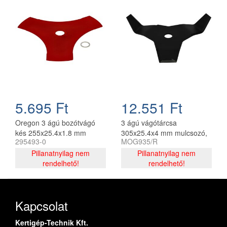
5.695 Ft
12.551 Ft
Oregon 3 ágú bozótvágó
3 ágú vágótárcsa
kés 255x25.4x1.8 mm
305x25.4x4 mm mulcsozó,
295493-0
MOG935/R
(295493-0)
utángyártott
Pillanatnyilag nem
Pillanatnyilag nem
rendelhető!
rendelhető!
Kapcsolat
Kertigép-Technik Kft.