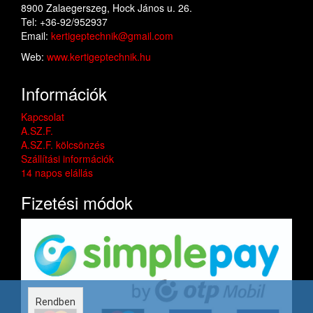
8900 Zalaegerszeg, Hock János u. 26.
Tel: +36-92/952937
Email:
kertigeptechnik@gmail.com
Web:
www.kertigeptechnik.hu
Információk
Kapcsolat
A.SZ.F.
A.SZ.F. kölcsönzés
Szállítási információk
14 napos elállás
Fizetési módok
Rendben