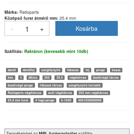
Márka:
Ratioparts
Középső furat átmérő mm:
25.4 mm
Szállítás:
Raktáron (kevesebb mint 10db)
damil
damilfej
szegélynyíró
fűkasza
fej
penge
kasza
kés
3
dikics
255
25,4
vágótárcsa
bozótvágó tárcsa
bozótvágó penge
fűkasza tárcsa
szegélynyíró tartozék
Ratioparts vágótárcsa
acél vágótárcsa
255 mm vágótárcsa
25,4 mm furat
4 fogú penge
6-1030
4061030000008
Termékeinket az
MPL futárszolgálat
szállítja.