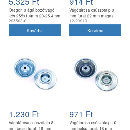
5.325 Ft
914 Ft
Oregon 8 ágú bozótvágó
Vágótárcsa csúszótalp 8
kés 255x1.4mm 20-25.4mm
mm furat 22 mm magas,
295503-0
12-20913
furattal
univerzális utángyártott
1.230 Ft
971 Ft
Vágótárcsa csúszótalp 8
Vágótárcsa csúszótalp 10
mm belső furat, 18 mm
mm belső furat, 18 mm