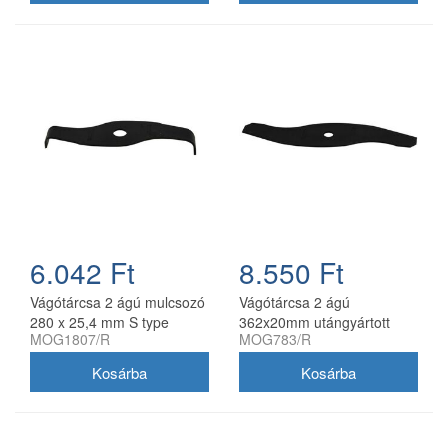
6.042 Ft
8.550 Ft
Vágótárcsa 2 ágú mulcsozó
Vágótárcsa 2 ágú
280 x 25,4 mm S type
362x20mm utángyártott
MOG1807/R
MOG783/R
utángyártott