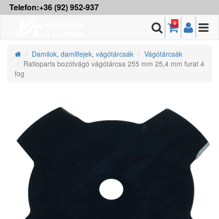
Telefon:+36 (92) 952-937
0
Damilok, damilfejek, vágótárcsák
Vágótárcsák
Ratioparts bozótvágó vágótárcsa 255 mm 25,4 mm furat 4
fog