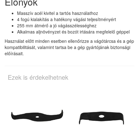
Előnyök
Masszív acél kivitel a tartós használathoz
4 fogú kialakítás a hatékony vágási teljesítményért
255 mm átmérő a jó vágásszélességhez
Alkalmas aljnövényzet és bozót irtására megfelelő géppel
Használat előtt minden esetben ellenőrizze a vágótárcsa és a gép
kompatibilitását, valamint tartsa be a gép gyártójának biztonsági
előírásait.
Ezek is érdekelhetnek