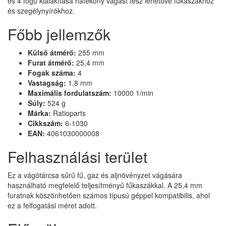
és 4 fogú kialakítása hatékony vágást tesz lehetővé fűkaszákhoz
és szegélynyírókhoz.
Főbb jellemzők
Külső átmérő:
255 mm
Furat átmérő:
25,4 mm
Fogak száma:
4
Vastagság:
1,8 mm
Maximális fordulatszám:
10000 1/min
Súly:
524 g
Márka:
Ratioparts
Cikkszám:
6-1030
EAN:
4061030000008
Felhasználási terület
Ez a vágótárcsa sűrű fű, gaz és aljnövényzet vágására
használható megfelelő teljesítményű fűkaszákkal. A 25,4 mm
furatnak köszönhetően számos típusú géppel kompatibilis, ahol
ez a felfogatási méret adott.