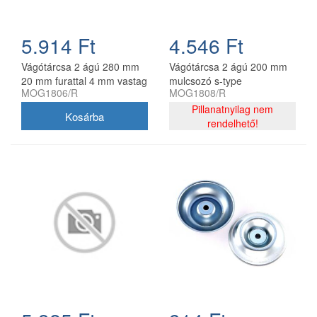
5.914 Ft
4.546 Ft
Vágótárcsa 2 ágú 280 mm
Vágótárcsa 2 ágú 200 mm
20 mm furattal 4 mm vastag
mulcsozó s-type
MOG1806/R
MOG1808/R
mulcsozó s-type
utángyártott MOG1808/R
utángyártott
Pillanatnyilag nem
rendelhető!