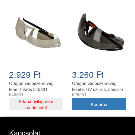
2.929 Ft
3.260 Ft
Oregon védőszemüveg
Oregon védőszemüveg
fehér tükrös 545831
fekete, UV szűrős, ütésálló
545831
525251
(525251)
Pillanatnyilag nem
rendelhető!
Kapcsolat