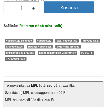
Szállítás:
Raktáron (több mint 10db)
védőrostély plexi eco
védőrostély
plexi védőrostély
arcvédő plexi
arcvédő pajzs
fűkasza védőmaszk
bozótvágó arcvédő
munkavédelmi arcvédő
hecht kompatibilis védőrostély
02-06011
7770206011003
Termékeinket az
MPL futárszolgálat
szállítja.
Szállítás díj MPL csomagpontra 1.499 Ft
MPL házhozszállítás díj 1.599 Ft