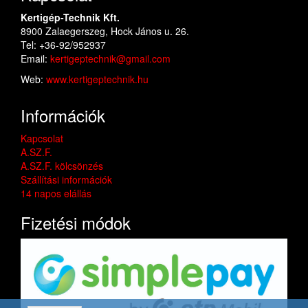
Kertigép-Technik Kft.
8900 Zalaegerszeg, Hock János u. 26.
Tel: +36-92/952937
Email:
kertigeptechnik@gmail.com
Web:
www.kertigeptechnik.hu
Információk
Kapcsolat
A.SZ.F.
A.SZ.F. kölcsönzés
Szállítási információk
14 napos elállás
Fizetési módok