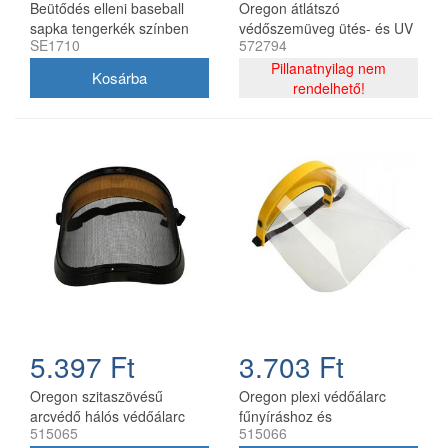
Beütődés elleni baseball
Oregon átlátszó
sapka tengerkék színben
védőszemüveg ütés- és UV
SE1710
572794
védelemmel
Pillanatnyilag nem
rendelhető!
5.397 Ft
3.703 Ft
Oregon szitaszövésű
Oregon plexi védőálarc
arcvédő hálós védőálarc
fűnyíráshoz és
515065
515066
bozótvágáshoz