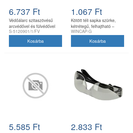
6.737 Ft
1.067 Ft
Védőálarc szitaszövésű
Kötött téli sapka szürke,
arcvédővel és fülvédővel
kétrétegű, felhajtható –
S-5120901/1/FV
WINCAP-G
100% akril
5.585 Ft
2.833 Ft