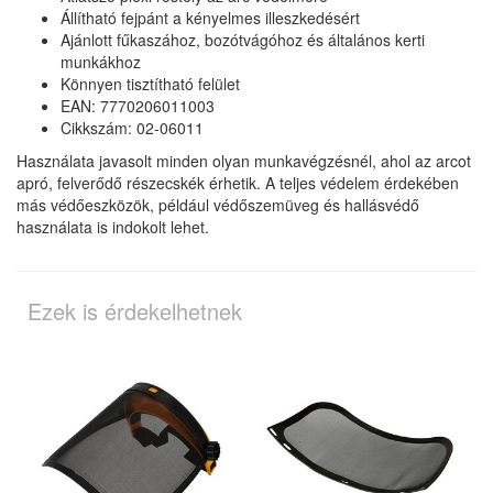
Állítható fejpánt a kényelmes illeszkedésért
Ajánlott fűkaszához, bozótvágóhoz és általános kerti
munkákhoz
Könnyen tisztítható felület
EAN: 7770206011003
Cikkszám: 02-06011
Használata javasolt minden olyan munkavégzésnél, ahol az arcot
apró, felverődő részecskék érhetik. A teljes védelem érdekében
más védőeszközök, például védőszemüveg és hallásvédő
használata is indokolt lehet.
Ezek is érdekelhetnek