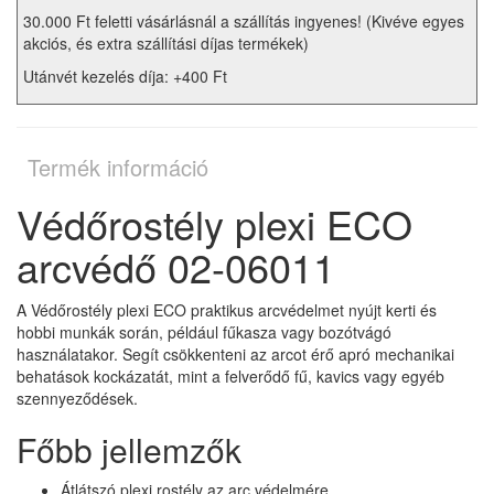
30.000 Ft feletti vásárlásnál a szállítás ingyenes! (Kivéve egyes
akciós, és extra szállítási díjas termékek)
Utánvét kezelés díja: +400 Ft
Termék információ
Védőrostély plexi ECO
arcvédő 02-06011
A Védőrostély plexi ECO praktikus arcvédelmet nyújt kerti és
hobbi munkák során, például fűkasza vagy bozótvágó
használatakor. Segít csökkenteni az arcot érő apró mechanikai
behatások kockázatát, mint a felverődő fű, kavics vagy egyéb
szennyeződések.
Főbb jellemzők
Átlátszó plexi rostély az arc védelmére