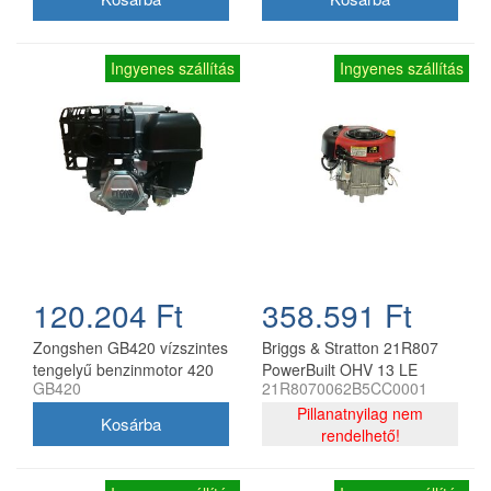
Ingyenes szállítás
Ingyenes szállítás
120.204 Ft
358.591 Ft
Zongshen GB420 vízszintes
Briggs & Stratton 21R807
tengelyű benzinmotor 420
PowerBuilt OHV 13 LE
GB420
21R8070062B5CC0001
cm3 9 kW 25 mm x 63 mm
függőleges tengelyű motor
344 cm3 25,4x80 mm
Pillanatnyilag nem
rendelhető!