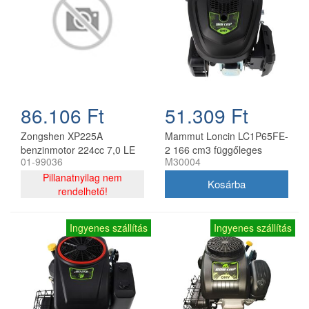
86.106 Ft
51.309 Ft
Zongshen XP225A
Mammut Loncin LC1P65FE-
benzinmotor 224cc 7,0 LE
2 166 cm3 függőleges
01-99036
M30004
22,2 x 70 mm auto-choke
főtengelyű fékes motor
Pillanatnyilag nem
22.2x62 mm
rendelhető!
Ingyenes szállítás
Ingyenes szállítás