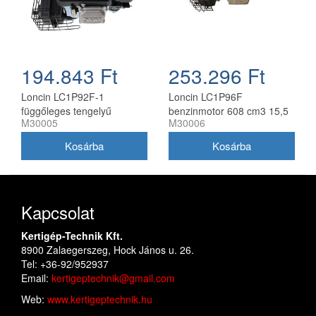
194.843 Ft
253.296 Ft
Loncin LC1P92F-1
Loncin LC1P96F
függőleges tengelyű
benzinmotor 608 cm3 15,5
M30005
M30006
benzinmotor 452 cm3,
LE függőleges tengellyel
25.4x78 mm, elektromos
indítás
Kapcsolat
Kertigép-Technik Kft.
8900 Zalaegerszeg, Hock János u. 26.
Tel: +36-92/952937
Email:
kertigeptechnik@gmail.com
Web:
www.kertigeptechnik.hu