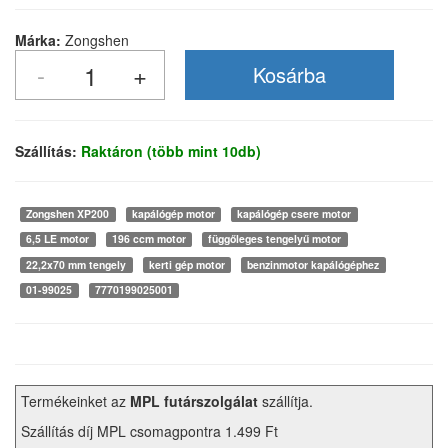
Márka:
Zongshen
Szállítás:
Raktáron (több mint 10db)
Zongshen XP200
kapálógép motor
kapálógép csere motor
6,5 LE motor
196 ccm motor
függőleges tengelyű motor
22,2x70 mm tengely
kerti gép motor
benzinmotor kapálógéphez
01-99025
7770199025001
Termékeinket az
MPL futárszolgálat
szállítja.
Szállítás díj MPL csomagpontra 1.499 Ft