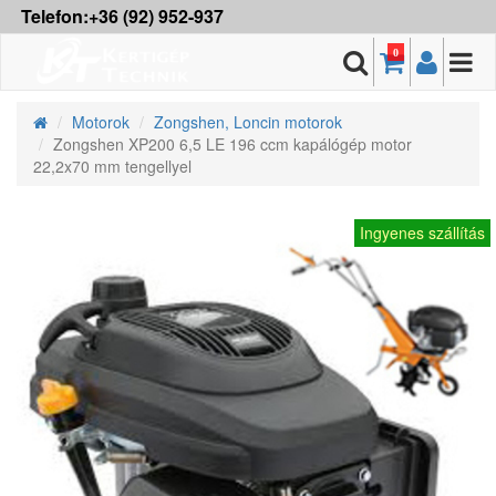
Telefon:+36 (92) 952-937
0
Motorok
Zongshen, Loncin motorok
Zongshen XP200 6,5 LE 196 ccm kapálógép motor
22,2x70 mm tengellyel
Ingyenes szállítás