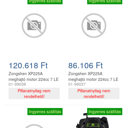
Ingyenes szállítás
Ingyenes szállítás
120.618 Ft
86.106 Ft
Zongshen XP225A
Zongshen XP225A
meghajtó motor 224cc 7 LE
meghajtó motor 224cc 7 LE
01-99038
01-99037
25x70 mm függőleges
függőleges tengely 25mm x
tengely Auto-choke E-
Pillanatnyilag nem
70mm auto-choke
Pillanatnyilag nem
START
rendelhető!
rendelhető!
Ingyenes szállítás
Ingyenes szállítás