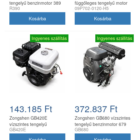
tengelyű benzinmotor 389
függőleges tengelyű motor
R390
09P702-0120-H5
ccm 7,6 kW
kapára 22,2x62 mm
Ingyenes szállítás
Ingyenes szállítás
143.185 Ft
372.837 Ft
Zongshen GB420E
Zongshen GB680 vízszintes
vízszintes tengelyű
tengelyű benzinmotor 679
GB420E
GB680
benzines motor 420 cm3 9
cm3 22 LE önindítós
kW önindítós