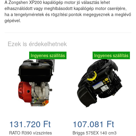
A Zongshen XP200 kapálógép motor jó választás lehet
elhasználódott vagy meghibásodott kapálógép motor cseréjére,
ha a tengelyméretek és rögzítési pontok megegyeznek a meglévő
gépével.
Ezek is érdekelhetnek
Ingyenes szállítás
Ingyenes szállítás
131.720 Ft
107.081 Ft
RATO R390 vízszintes
Briggs 575EX 140 cm3