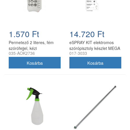
1.570 Ft
14.720 Ft
Permetező 2 literes, fém
eSPRAY KIT elektromos
szórófejjel, kézi
szórópisztoly készlet MEGA
035-AOK2736
017-3033
nyomáspermetező CH
Olimpia permetezőkhöz