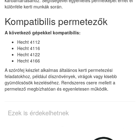
karbantartásához. Segítségével egyenletes permetképet érhet el
különféle kerti munkák során.
Kompatibilis permetezők
A következő gépekkel kompatibilis:
Hecht 4112
Hecht 4116
Hecht 4122
Hecht 4166
A szórófej készlet alkalmas általános kerti permetezési
feladatokhoz, például dísznövények, virágok vagy kisebb
gyümölcsösök kezeléséhez. Rendszeres csere mellett a
permetező megbízhatóan és egyenletesen működik.
Ezek is érdekelhetnek