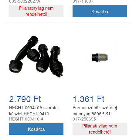
003-56022027A
017-14007
(017-14007)
Pillanatnyilag nem
rendelhető!
2.790 Ft
1.361 Ft
HECHT 009410A szórófej
Permetezőhöz szórófej
készlet HECHT 9410
műanyag 8808P ST
HECHT 009410 A
017-256695
permetezőhöz
Pillanatnyilag nem
rendelhető!