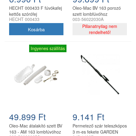
HECHT 000433 F fúvókafej
Oleo-Mac BV 163 porozó
kettős szórófej
szett lombfúvóhoz
HECHT 000433
003-56022030A
permetezőhöz
Pillanatnyilag nem
rendelhető!
Ingyenes szállítás
49.899 Ft
9.141 Ft
Oleo-Mac átalakító szett BV
Permetező szár teleszkópos
163 - AM 163 lombfúvóhoz
3 m-es fekete GARDEN