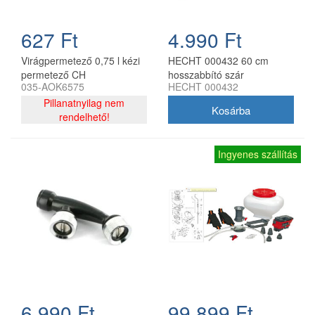
627 Ft
4.990 Ft
Virágpermetező 0,75 l kézi
HECHT 000432 60 cm
permetező CH
hosszabbító szár
035-AOK6575
HECHT 000432
permetezőhöz
Pillanatnyilag nem
rendelhető!
Ingyenes szállítás
6.990 Ft
99.899 Ft