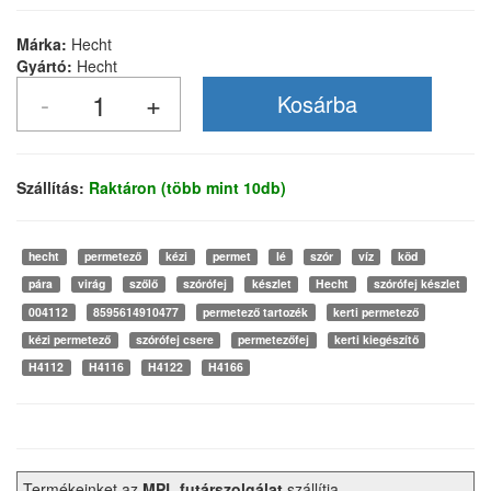
Márka:
Hecht
Gyártó:
Hecht
Szállítás:
Raktáron (több mint 10db)
hecht
permetező
kézi
permet
lé
szór
víz
köd
pára
virág
szőlő
szórófej
készlet
Hecht
szórófej készlet
004112
8595614910477
permetező tartozék
kerti permetező
kézi permetező
szórófej csere
permetezőfej
kerti kiegészítő
H4112
H4116
H4122
H4166
Termékeinket az
MPL futárszolgálat
szállítja.