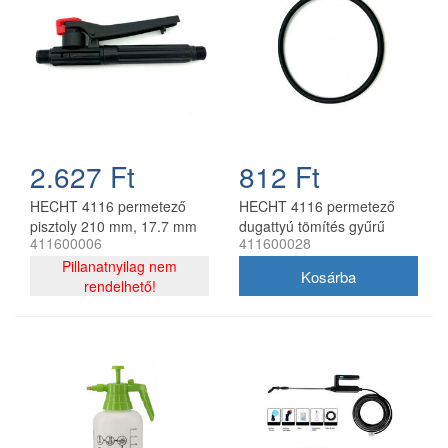
2.627 Ft
812 Ft
HECHT 4116 permetező
HECHT 4116 permetező
pisztoly 210 mm, 17.7 mm
dugattyú tömítés gyűrű
411600006
411600028
menettel
70x62,5x3,5 mm
Pillanatnyilag nem
rendelhető!