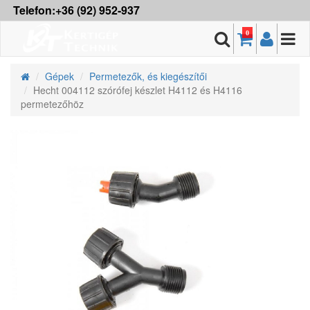
Telefon:+36 (92) 952-937
0
Gépek
Permetezők, és kiegészítői
Hecht 004112 szórófej készlet H4112 és H4116
permetezőhöz