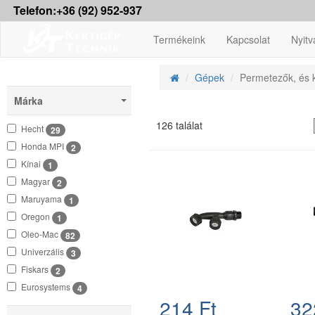
Telefon:+36 (92) 952-937
Termékeink
Kapcsolat
Nyitv
Gépek
Permetezők, és k
Márka
126 találat
Hecht
29
Honda MPI
2
Kínai
1
Magyar
2
Maruyama
1
Oregon
1
Oleo-Mac
82
Univerzális
3
Fiskars
2
Eurosystems
4
214 Ft
32