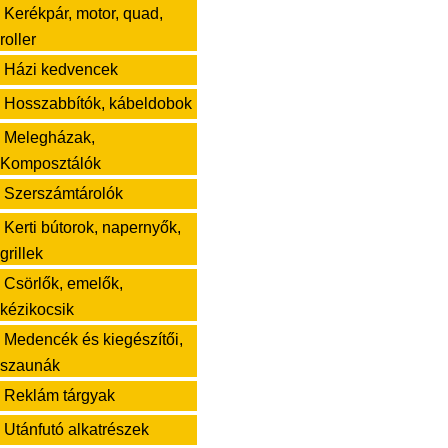
Kerékpár, motor, quad,
roller
Házi kedvencek
Hosszabbítók, kábeldobok
Melegházak,
Komposztálók
Szerszámtárolók
Kerti bútorok, napernyők,
grillek
Csörlők, emelők,
kézikocsik
Medencék és kiegészítői,
szaunák
Reklám tárgyak
Utánfutó alkatrészek