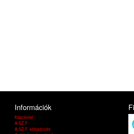
Információk
F
Kapcsolat
A.SZ.F.
A.SZ.F. kölcsönzés