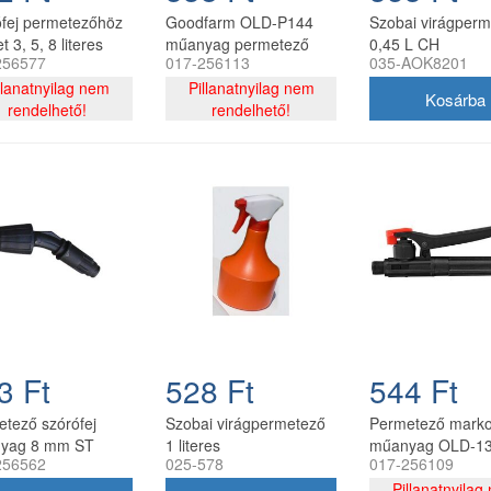
fej permetezőhöz
Goodfarm OLD-P144
Szobai virágper
t 3, 5, 8 literes
műanyag permetező
0,45 L CH
256577
017-256113
035-AOK8201
etezőkhez ST
fúvóka
llanatnyilag nem
Pillanatnyilag nem
rendelhető!
rendelhető!
3 Ft
528 Ft
544 Ft
tező szórófej
Szobai virágpermetező
Permetező marko
yag 8 mm ST
1 literes
műanyag OLD-1
256562
025-578
017-256109
017-256109
Pillanatnyilag