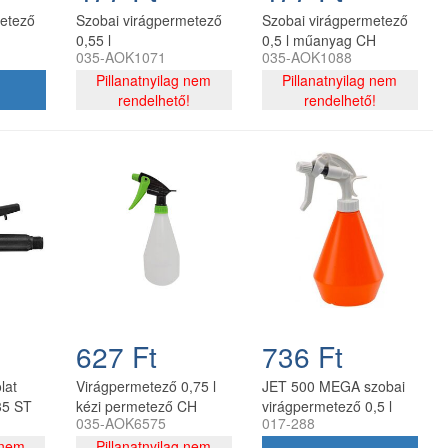
metező
Szobai virágpermetező
Szobai virágpermetező
0,55 l
0,5 l műanyag CH
035-AOK1071
035-AOK1088
Pillanatnyilag nem
Pillanatnyilag nem
rendelhető!
rendelhető!
627 Ft
736 Ft
lat
Virágpermetező 0,75 l
JET 500 MEGA szobai
35 ST
kézi permetező CH
virágpermetező 0,5 l
035-AOK6575
017-288
 nem
Pillanatnyilag nem