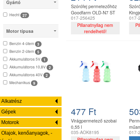
Gyártó
Szórófej permetezőhöz
Szóró
Goodfarm OLD-N7 ST
Kingje
Hecht
27
017-256425
017-
perm
Pillanatnyilag nem
Pi
Motor típusa
rendelhető!
Benzin 4-ütem
3
Benzin 2-ütem
5
Akkumulátoros 5V
1
Akkumulátoros 10,8V
2
Akkumulátoros 40V
2
Mechanikus
9
Alkatrész
477 Ft
50
Gépek
Virágpermetező szobai
Perme
Motorok
0,55 l
műan
035-AOK8195
017-
Olajok, kenőanyagok, -
Pillanatnyilag nem