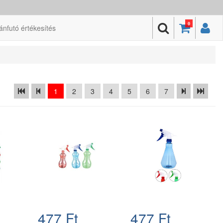
0
ánfutó értékesítés
1
2
3
4
5
6
7
477 Ft
477 Ft