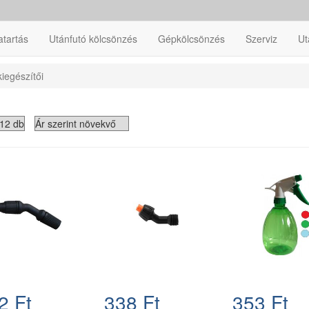
atartás
Utánfutó kölcsönzés
Gépkölcsönzés
Szerviz
Ut
iegészítői
2 Ft
338 Ft
353 Ft