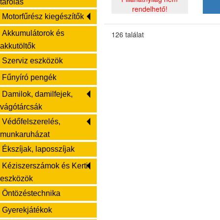
tárolás
rendelhető!
Motorfűrész kiegészítők
Akkumulátorok és
126 találat
akkutöltők
Szerviz eszközök
Fűnyíró pengék
Damilok, damilfejek,
vágótárcsák
Védőfelszerelés,
munkaruházat
Ékszíjak, laposszíjak
Kéziszerszámok és Kerti
eszközök
Öntözéstechnika
Gyerekjátékok