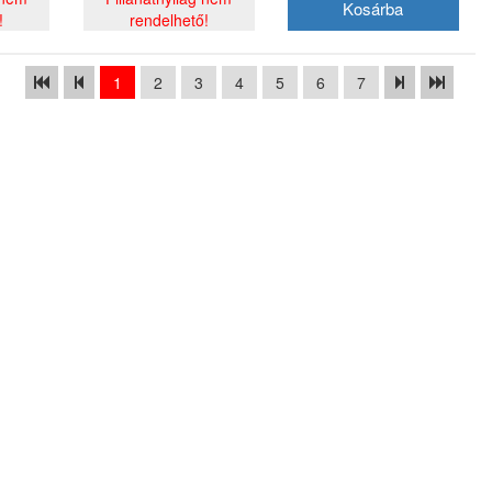
!
rendelhető!
1
2
3
4
5
6
7