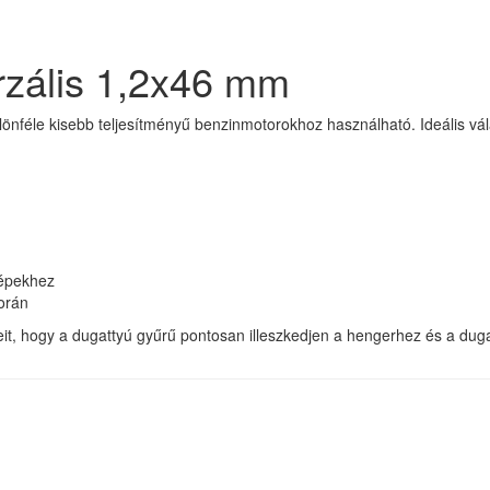
rzális 1,2x46 mm
lönféle kisebb teljesítményű benzinmotorokhoz használható. Ideális v
gépekhez
orán
teit, hogy a dugattyú gyűrű pontosan illeszkedjen a hengerhez és a dug