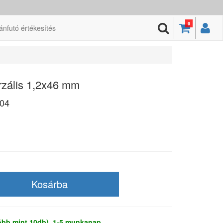
0
ánfutó értékesítés
rzális 1,2x46 mm
04
több mint 10db), 1-5 munkanap