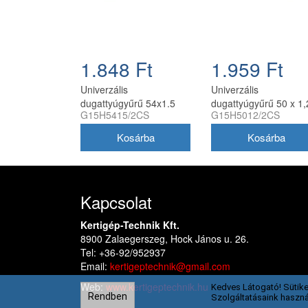
1.848 Ft
1.959 Ft
Univerzális
Univerzális
dugattyúgyűrű 54x1.5
dugattyúgyűrű 50 x 1,
G15H5415/2CS
G15H5012/2CS
mm oldalstiftes, 2
mm oldalstiftes, 2
db/csomag, utángyártott
db/csomag utángyárto
Kapcsolat
Kertigép-Technik Kft.
8900 Zalaegerszeg, Hock János u. 26.
Tel: +36-92/952937
Email:
kertigeptechnik@gmail.com
Web:
www.kertigeptechnik.hu
Kedves Látogató! Sütike
Rendben
Szolgáltatásaink haszná