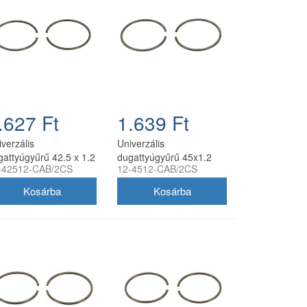
.627 Ft
1.639 Ft
verzális
Univerzális
gattyúgyűrű 42.5 x 1.2
dugattyúgyűrű 45x1.2
-42512-CAB/2CS
12-4512-CAB/2CS
oldalstiftes, 2
mm oldalstiftes 2
/csomag, utángyártott
db/csomag utángyártott