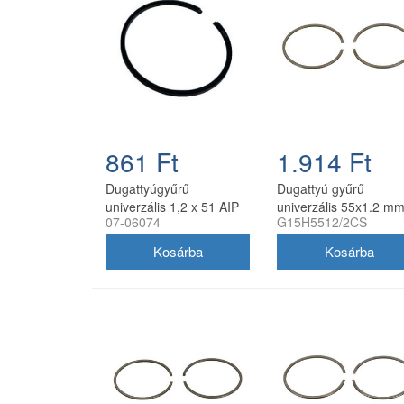
861 Ft
1.914 Ft
Dugattyúgyűrű
Dugattyú gyűrű
univerzális 1,2 x 51 AIP
univerzális 55x1.2 mm
07-06074
G15H5512/2CS
oldalstiftes, 2 db/cso
utángyártott