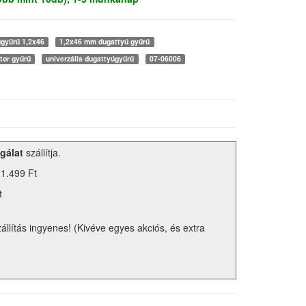
úgyűrű 1,2x46
1,2x46 mm dugattyú gyűrű
tor gyűrű
univerzális dugattyúgyűrű
07-06006
gálat
szállítja.
 1.499 Ft
t
zállítás ingyenes! (Kivéve egyes akciós, és extra