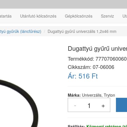
atartás
Utánfutó kölcsönzés
Gépkölcsönzés
Szerviz
Ut
tyú gyűrűk (láncfűrész)
Dugattyú gyűrű univerzális 1,2x46 mm
Dugattyú gyűrű unive
Termékkód:
77707060060
Cikkszám:
07-06006
Ár:
516 Ft
Márka:
Univerzális, Tryton
Szállítás:
Központi raktáron (