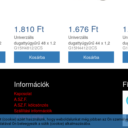
1.810 Ft
1.676 Ft
1
Univerzális
Univerzális
Uni
2
dugattyúgyűrű 48 x 1.2
dugattyúgyűrű 44 x 1,2
du
G15H4812/2CS
G15H4412/2CS
G1
mm oldalstiftes, 2
mm oldalstiftes, 2
mm 
tt
db/csomag, utángyártott
db/csomag utángyártott
db
Információk
F
Kapcsolat
A.SZ.F.
A.SZ.F. kölcsönzés
Szállítási információk
14 napos elállás
t (cookie) azért használunk, hogy weboldalunkat még jobban az Ön személye
latával Ön beleegyezik a sütik (cookie) alkalmazásába.