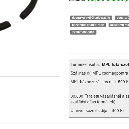
dugattyú gyűrű univerzális
dugatty
benzinmotor alkatrész
kétütemű mo
7770706006004
Termékeinket az
MPL futárszol
Szállítás díj MPL csomagpontra
MPL házhozszállítás díj 1.599 F
30.000 Ft feletti vásárlásnál a s
szállítási díjas termékek)
Utánvét kezelés díja: +400 Ft