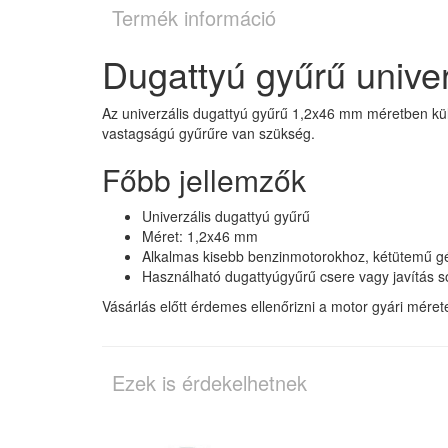
Termék információ
Dugattyú gyűrű unive
Az univerzális dugattyú gyűrű 1,2x46 mm méretben kü
vastagságú gyűrűre van szükség.
Főbb jellemzők
Univerzális dugattyú gyűrű
Méret: 1,2x46 mm
Alkalmas kisebb benzinmotorokhoz, kétütemű 
Használható dugattyúgyűrű csere vagy javítás s
Vásárlás előtt érdemes ellenőrizni a motor gyári mére
Ezek is érdekelhetnek