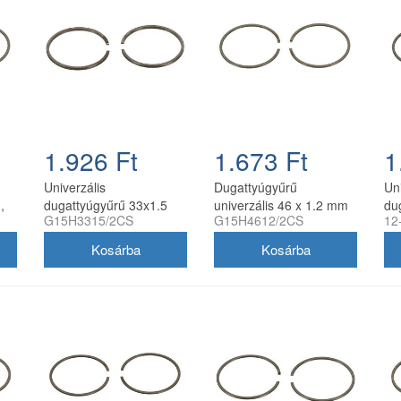
1.926 Ft
1.673 Ft
1
Univerzális
Dugattyúgyűrű
Uni
,
dugattyúgyűrű 33x1.5
univerzális 46 x 1.2 mm
du
G15H3315/2CS
G15H4612/2CS
12
mag
mm oldalstiftes, 2
oldalstiftes 2 db/csomag
mm 
db/csomag, utángyártott
utángyártott
db