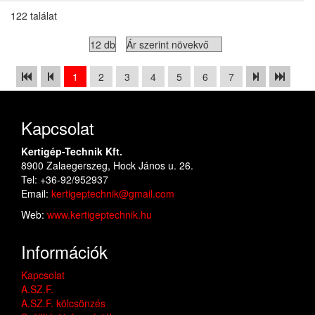
122 találat
1
2
3
4
5
6
7
Kapcsolat
Kertigép-Technik Kft.
8900 Zalaegerszeg, Hock János u. 26.
Tel: +36-92/952937
Email:
kertigeptechnik@gmail.com
Web:
www.kertigeptechnik.hu
Információk
Kapcsolat
A.SZ.F.
A.SZ.F. kölcsönzés