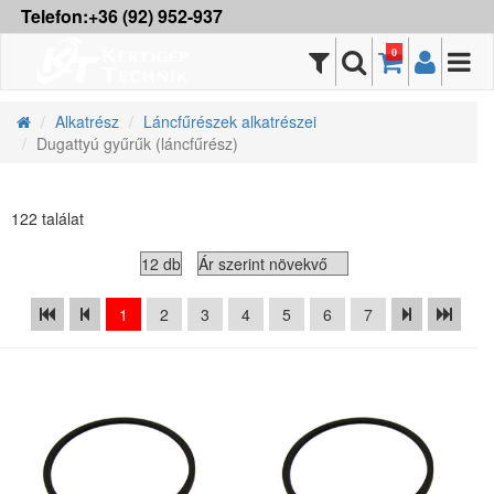
Telefon:+36 (92) 952-937
0
Alkatrész
Láncfűrészek alkatrészei
Dugattyú gyűrűk (láncfűrész)
122 találat
1
2
3
4
5
6
7