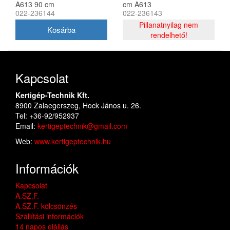
A613 90 cm
cm A613
022-236144
022-236143
Pillanatnyilag nem
rendelhető!
Kapcsolat
Kertigép-Technik Kft.
8900 Zalaegerszeg, Hock János u. 26.
Tel: +36-92/952937
Email:
kertigeptechnik@gmail.com
Web:
www.kertigeptechnik.hu
Információk
Kapcsolat
A.SZ.F.
A.SZ.F. kölcsönzés
Szállítási információk
14 napos elállás