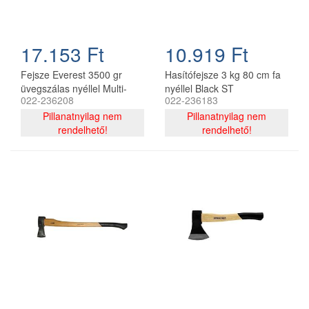
17.153 Ft
10.919 Ft
Fejsze Everest 3500 gr
Hasítófejsze 3 kg 80 cm fa
üvegszálas nyéllel Multi-
nyéllel Black ST
022-236208
022-236183
Neck
Pillanatnyilag nem
Pillanatnyilag nem
rendelhető!
rendelhető!