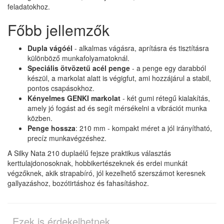
feladatokhoz.
Főbb jellemzők
Dupla vágóél
- alkalmas vágásra, aprításra és tisztításra
különböző munkafolyamatoknál.
Speciális ötvözetű acél penge
- a penge egy darabból
készül, a markolat alatt is végigfut, ami hozzájárul a stabil,
pontos csapásokhoz.
Kényelmes GENKI markolat
- két gumi rétegű kialakítás,
amely jó fogást ad és segít mérsékelni a vibrációt munka
közben.
Penge hossza
: 210 mm - kompakt méret a jól irányítható,
precíz munkavégzéshez.
A Silky Nata 210 duplaélű fejsze praktikus választás
kerttulajdonosoknak, hobbikertészeknek és erdei munkát
végzőknek, akik strapabíró, jól kezelhető szerszámot keresnek
gallyazáshoz, bozótirtáshoz és fahasításhoz.
Ezek is érdekelhetnek