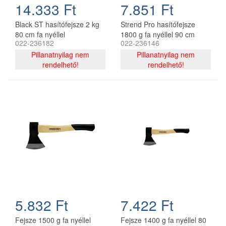
14.333 Ft
7.851 Ft
Black ST hasítófejsze 2 kg
Strend Pro hasítófejsze
80 cm fa nyéllel
1800 g fa nyéllel 90 cm
022-236182
022-236146
A613
Pillanatnyilag nem
Pillanatnyilag nem
rendelhető!
rendelhető!
5.832 Ft
7.422 Ft
Fejsze 1500 g fa nyéllel
Fejsze 1400 g fa nyéllel 80