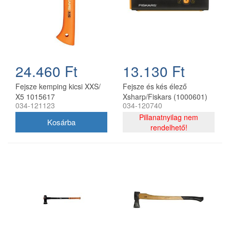
24.460 Ft
13.130 Ft
Fejsze kemping kicsi XXS/
Fejsze és kés élező
X5 1015617
Xsharp/Fiskars (1000601)
034-121123
034-120740
Pillanatnyilag nem
rendelhető!