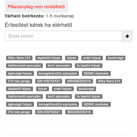
Pillanatnyilag nem rendelhető
Várható beérkezés:
1-5 munkanap
Értesítést kérek ha elérhető
Silky Nata 210
duplaélű fejsze
fejsze
erdei fejsze
bozótvágó
fakitermelő szerszám
kerti szerszám
fa hasító fejsze
áglevágó fejsze
kéregeltávolító szerszám
GENKI markolat
210 mm penge
020-KSI755521
4903585555216
Silky Nata 210
duplaélű fejsze
fejsze
erdei fejsze
bozótvágó
fakitermelő szerszám
kerti szerszám
fa hasító fejsze
áglevágó fejsze
kéregeltávolító szerszám
GENKI markolat
210 mm penge
020-KSI755521
4903585555216