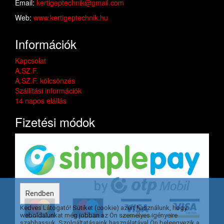
Email:
kertigeptechnik@gmail.com
Web:
www.kertigeptechnik.hu
Információk
Kapcsolat
A.SZ.F.
A.SZ.F. kölcsönzés
Szállítási információk
14 napos elállás
Fizetési módok
Rendben
Kedves Látogató! Sütiket (cookie) azért használunk, hogy
weboldalunkat még jobban az Ön személyes igényeire
szabhassuk. Szolgáltatásaink használatával Ön beleegyezik a