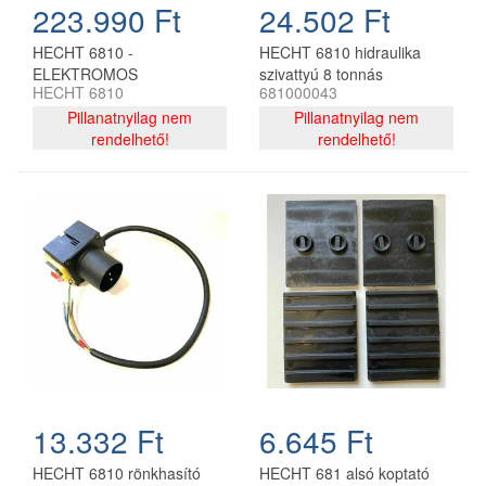
223.990 Ft
24.502 Ft
HECHT 6810 -
HECHT 6810 hidraulika
ELEKTROMOS
szivattyú 8 tonnás
HECHT 6810
681000043
RÖNKHASÍTÓ 3000W 230V
rönkhasítóhoz
8T
Pillanatnyilag nem
Pillanatnyilag nem
rendelhető!
rendelhető!
13.332 Ft
6.645 Ft
HECHT 6810 rönkhasító
HECHT 681 alsó koptató