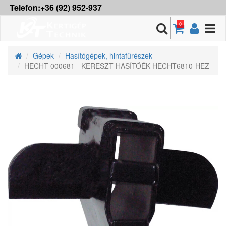
Telefon:+36 (92) 952-937
0
Gépek
Hasítógépek, hintafűrészek
HECHT 000681 - KERESZT HASÍTÓÉK HECHT6810-HEZ