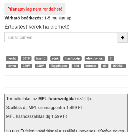
Pillanatnyilag nem rendelhető
Várható beérkezés:
1-5 munkanap
Értesítést kérek ha elérhető
hecht
6810
hasító
rönk
hasítógép
elektromos
8t
tonna
220V
230V
függőleges
álló
kereszt
ék
000681
Termékeinket az
MPL futárszolgálat
szállítja.
Szállítás díj MPL csomagpontra 1.499 Ft
MPL házhozszállítás díj 1.599 Ft
30.000 Ft feletti vásárlásnál a szállítás ingyenes! (Kivéve egyes