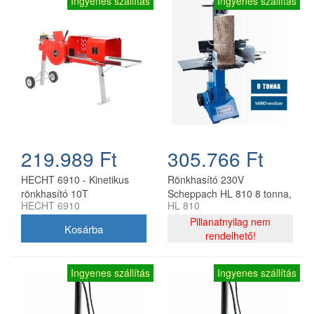
Ingyenes szállítás
Ingyenes szállítás
219.989 Ft
305.766 Ft
HECHT 6910 - Kinetikus
Rönkhasító 230V
rönkhasító 10T
Scheppach HL 810 8 tonna,
HECHT 6910
HL 810
3500w, függőleges
Pillanatnyilag nem
rendelhető!
Ingyenes szállítás
Ingyenes szállítás