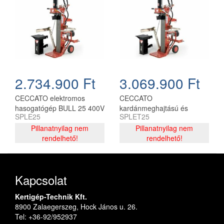
2.734.900 Ft
3.069.900 Ft
CECCATO elektromos
CECCATO
hasogatógép BULL 25 400V
kardánmeghajtású és
SPLE25
SPLET25
5.59kW
elektromos hasogatógép
Pillanatnyilag nem
BULL 25 400V
Pillanatnyilag nem
rendelhető!
5.59kW+PTO 30-50HP
rendelhető!
Kapcsolat
Kertigép-Technik Kft.
8900 Zalaegerszeg, Hock János u. 26.
Tel: +36-92/952937