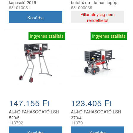
kapcsoló 2019
betét 4 db - fa hasítógép
681010031
681000039
kopó alkatrész
Pillanatnyilag nem
rendelhető!
Ingyenes szállítás
Ingyenes szállítás
147.155 Ft
123.405 Ft
AL-KO FAHASOGATÓ LSH
AL-KO FAHASOGATÓ LSH
520/5
370/4
113792
113791