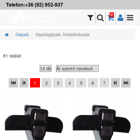
Telefon:+36 (92) 952-937
0
Gépek
Hasítógépek, hintafűrészek
81 találat
1
2
3
4
5
6
7