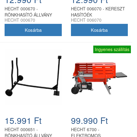
HECHT 000670 -
HECHT 006070 - KERESZT
RÖNKHASÍTÓ ÁLLVÁNY
HASÍTÓÉK
HECHT 000670
HECHT 006070
HECHT 670-HEZ
Ingyenes szállítás
15.991 Ft
99.990 Ft
HECHT 000651 -
HECHT 6700 -
RÖNKHASÍTÓ ÁLLVÁNY
ELEKTROMOS