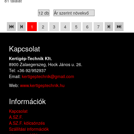
81 találat
1
2
3
4
5
6
7
Kapcsolat
Kertigép-Technik Kft.
8900 Zalaegerszeg, Hock János u. 26.
Tel: +36-92/952937
Email:
kertigeptechnik@gmail.com
Web:
www.kertigeptechnik.hu
Információk
Kapcsolat
A.SZ.F.
A.SZ.F. kölcsönzés
Szállítási információk