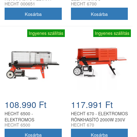
HECHT 000651
HECHT 6700
HECHT 6500-HOZ
RÖNKHASÍTÓ 2000W 230V
4T
Ingyenes szállítás
Ingyenes szállítás
108.990 Ft
117.991 Ft
HECHT 6500 -
HECHT 670 - ELEKTROMOS
ELEKTROMOS
RÖNKHASÍTÓ 2000W 230V
HECHT 6500
HECHT 670
RÖNKHASÍTÓ 2200W 230V
7T
5T