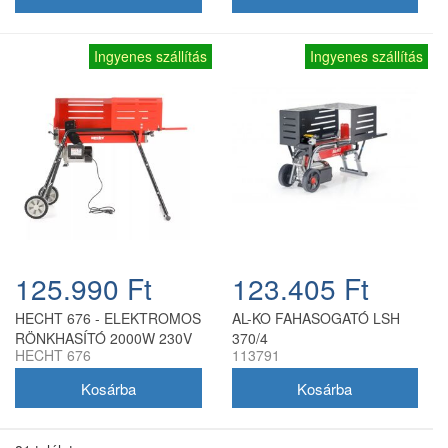
Ingyenes szállítás
Ingyenes szállítás
125.990 Ft
123.405 Ft
HECHT 676 - ELEKTROMOS
AL-KO FAHASOGATÓ LSH
RÖNKHASÍTÓ 2000W 230V
370/4
HECHT 676
113791
7T