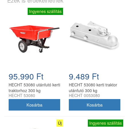
Ezek is érdekelhetnek
Ingyenes szállítás
95.990 Ft
9.489 Ft
HECHT 53080 utánfutó kerti
HECHT 53080 kerti traktor
traktorhoz 300 kg
utánfutó 300 kg
HECHT 53080
HECHT 0053080
teherbírással
teherbírással
Új
Ingyenes szállítás