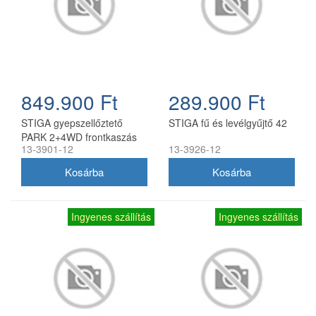
849.900 Ft
289.900 Ft
STIGA gyepszellőztető
STIGA fű és levélgyűjtő 42
PARK 2+4WD frontkaszás
13-3901-12
13-3926-12
fűnyíró traktorokhoz
(elektromos magasság
állítással)
Ingyenes szállítás
Ingyenes szállítás