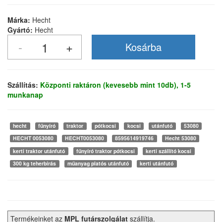
Márka:
Hecht
Gyártó:
Hecht
Szállítás:
Központi raktáron (kevesebb mint 10db), 1-5
munkanap
hecht
fűnyíró
traktor
pótkocsi
kocsi
utánfutó
53080
HECHT 0053080
HECHT0053080
8595614919746
Hecht 53080
kerti traktor utánfutó
fűnyíró traktor pótkocsi
kerti szállító kocsi
300 kg teherbírás
műanyag platós utánfutó
kerti utánfutó
Termékeinket az
MPL futárszolgálat
szállítja.