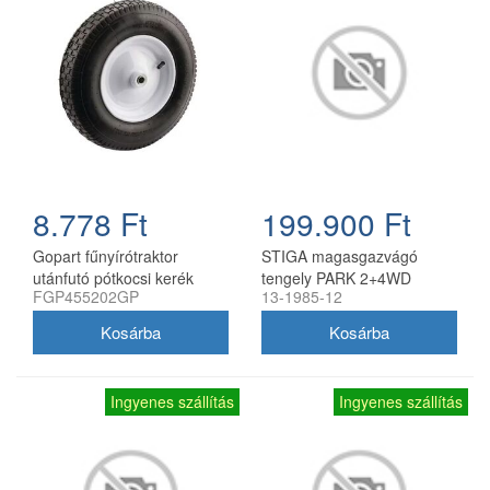
8.778 Ft
199.900 Ft
Gopart fűnyírótraktor
STIGA magasgazvágó
utánfutó pótkocsi kerék
tengely PARK 2+4WD
FGP455202GP
13-1985-12
4.80/4.00-8, 8 col, 16 mm
frontkaszás fűnyíró
furat
traktorokhoz (csak tengely
késekkel)
Ingyenes szállítás
Ingyenes szállítás