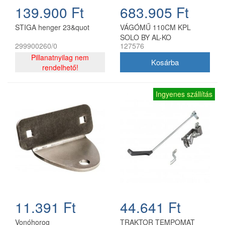
139.900 Ft
683.905 Ft
STIGA henger 23&quot
VÁGÓMŰ 110CM KPL
SOLO BY AL-KO
299900260/0
127576
Pillanatnyilag nem
rendelhető!
Ingyenes szállítás
11.391 Ft
44.641 Ft
Vonóhorog
TRAKTOR TEMPOMAT