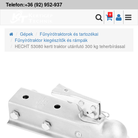
Telefon:+36 (92) 952-937
0
Gépek
Fűnyírótraktorok és tartozékai
Fűnyírótraktor kiegészítők és rámpák
HECHT 53080 kerti traktor utánfutó 300 kg teherbírással