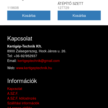
ÁTÉPÍTŐ SZETT
119608
127729
Kapcsolat
Kertigép-Technik Kft.
8900 Zalaegerszeg, Hock János u. 26.
Tel: +36-92/952937
Email:
kertigeptechnik@gmail.com
Web:
www.kertigeptechnik.hu
Információk
Kapcsolat
A.SZ.F.
A.SZ.F. kölcsönzés
Szállítási információk
14 napos elállás