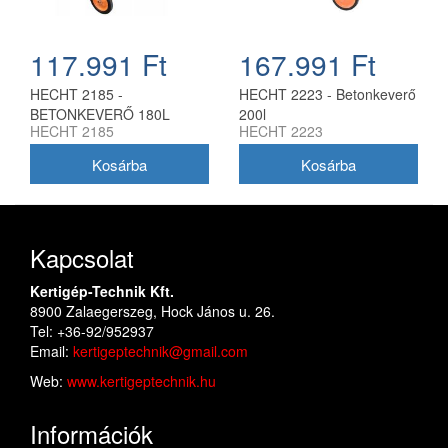
117.991 Ft
167.991 Ft
HECHT 2185 -
HECHT 2223 - Betonkeverő
BETONKEVERŐ 180L
200l
HECHT 2185
HECHT 2223
Kapcsolat
Kertigép-Technik Kft.
8900 Zalaegerszeg, Hock János u. 26.
Tel: +36-92/952937
Email:
kertigeptechnik@gmail.com
Web:
www.kertigeptechnik.hu
Információk