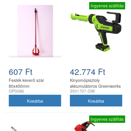
Ingyenes szállítás
607 Ft
42.774 Ft
Festék keverő szár
Kinyomópisztoly
80x400mm
akkumulátoros Greenworks
GP0086
3501707-GW
G24CG 24v akku és töltő
nélkül
Ingyenes szállítás