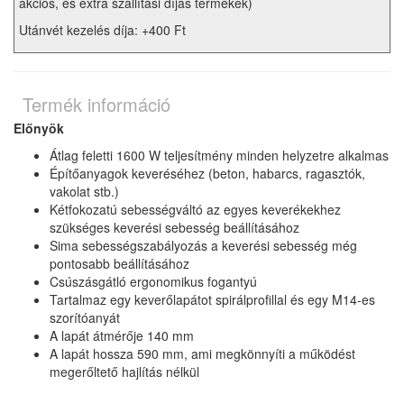
akciós, és extra szállítási díjas termékek)
Utánvét kezelés díja: +400 Ft
Termék információ
Előnyök
Átlag feletti 1600 W teljesítmény minden helyzetre alkalmas
Építőanyagok keveréséhez (beton, habarcs, ragasztók,
vakolat stb.)
Kétfokozatú sebességváltó az egyes keverékekhez
szükséges keverési sebesség beállításához
Sima sebességszabályozás a keverési sebesség még
pontosabb beállításához
Csúszásgátló ergonomikus fogantyú
Tartalmaz egy keverőlapátot spirálprofillal és egy M14-es
szorítóanyát
A lapát átmérője 140 mm
A lapát hossza 590 mm, ami megkönnyíti a működést
megerőltető hajlítás nélkül