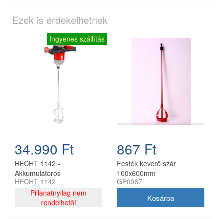
Ezek is érdekelhetnek
Ingyenes szállítás
34.990 Ft
867 Ft
HECHT 1142 -
Festék keverő szár
Akkumulátoros
100x600mm
HECHT 1142
GP0087
habarcskeverő
Pillanatnyilag nem
rendelhető!