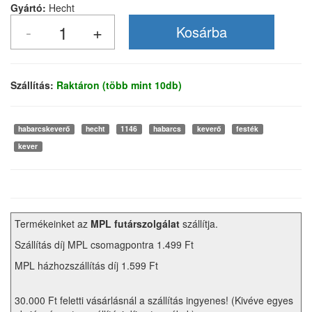
Gyártó:
Hecht
Szállítás:
Raktáron (több mint 10db)
habarcskeverő
hecht
1146
habarcs
keverő
festék
kever
Termékeinket az
MPL futárszolgálat
szállítja.
Szállítás díj MPL csomagpontra 1.499 Ft
MPL házhozszállítás díj 1.599 Ft
30.000 Ft feletti vásárlásnál a szállítás ingyenes! (Kivéve egyes