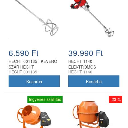
6.590 Ft
39.990 Ft
HECHT 001135 - KEVERŐ
HECHT 1140 -
SZÁR HECHT
ELEKTROMOS
HECHT 001135
HECHT 1140
HABARCSKEVERŐKHÖZ
HABARCSKEVERŐ 1800W
M14
Ingyenes szállítás
-23 %