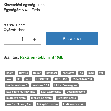
Kiszerelési egység:
1 db
Egységár:
5.490 Ft/db
Márka:
Hecht
Gyártó:
Hecht
Szállítás:
Raktáron (több mint 10db)
hecht
fűnyíró
trakor
pótkocsi
műtrágya
só
mag
vet
szór
33
kézi
HECHT 33
HECHT33
8594061742730
Hecht kézi szóró
kézi szóró 3 l
kézi szóró maghoz
kézi szóró műtrágyához
kézi szóró sóhoz
vetőmag szóró
műtrágya szóró
útszóró só szóró
kerti kézi szóró
szóró szélesség 2 m
0,5 kg kézi szóró
kerti szóróeszköz