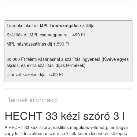
Termékeinket az
MPL futárszolgálat
szállítja.
Szállítás díj MPL csomagpontra 1.499 Ft
MPL házhozszállítás díj 1.599 Ft
30.000 Ft feletti vásárlásnál a szállítás ingyenes! (Kivéve egyes
akciós, és extra szállítási díjas termékek)
Utánvét kezelés díja: +400 Ft
Termék információ
HECHT 33 kézi szóró 3 l
A HECHT 33 kézi szóró praktikus megoldás vetőmag, műtrágya
vagy téli időszakban útszóró só kijuttatására kisebb és közepes