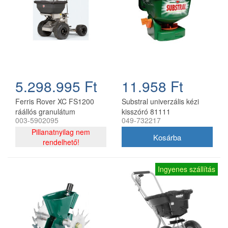
5.298.995 Ft
11.958 Ft
Ferris Rover XC FS1200
Substral univerzális kézi
ráállós granulátum
kisszóró 81111
003-5902095
049-732217
szórógép
Pillanatnyilag nem
rendelhető!
Ingyenes szállítás