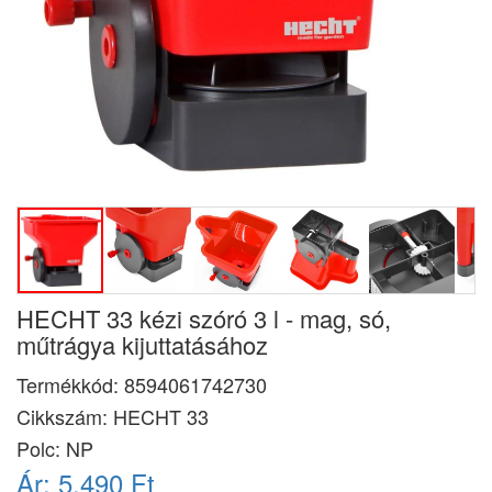
HECHT 33 kézi szóró 3 l - mag, só,
műtrágya kijuttatásához
Termékkód:
8594061742730
Cikkszám:
HECHT 33
Polc: NP
Ár:
5.490 Ft