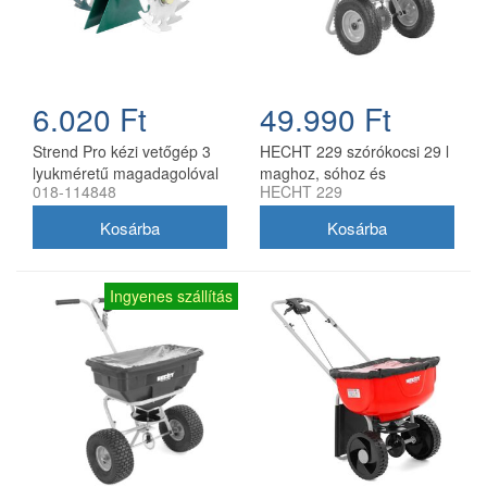
6.020 Ft
49.990 Ft
Strend Pro kézi vetőgép 3
HECHT 229 szórókocsi 29 l
lyukméretű magadagolóval
maghoz, sóhoz és
018-114848
HECHT 229
(1,5 - 3,5 - 5 mm) nyél
műtrágyához
nélkül
Ingyenes szállítás