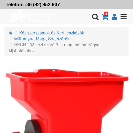
Telefon:+36 (92) 952-937
0
Kéziszerszámok és Kerti eszközök
Műtrágya-, Mag-, Só-, szórók
HECHT 33 kézi szóró 3 l - mag, só, műtrágya
kijuttatásához