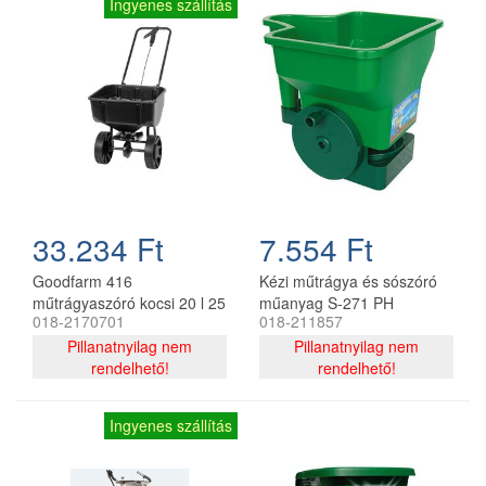
Ingyenes szállítás
33.234 Ft
7.554 Ft
Goodfarm 416
Kézi műtrágya és sószóró
műtrágyaszóró kocsi 20 l 25
műanyag S-271 PH
018-2170701
018-211857
kg teherbírás
Pillanatnyilag nem
Pillanatnyilag nem
rendelhető!
rendelhető!
Ingyenes szállítás