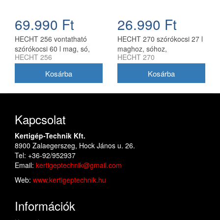
69.990 Ft
26.990 Ft
HECHT 256 vontatható
HECHT 270 szórókocsi 27 l
szórókocsi 60 l mag, só,
maghoz, sóhoz,
HECHT 256
HECHT 270
műtrágya kijuttatásához
műtrágyához
Kapcsolat
Kertigép-Technik Kft.
8900 Zalaegerszeg, Hock János u. 26.
Tel: +36-92/952937
Email:
kertigeptechnik@gmail.com
Web:
www.kertigeptechnik.hu
Információk