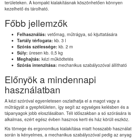
területeken. A kompakt kialakításnak köszönhetően könnyen
kezelhető és tárolható.
Főbb jellemzők
Felhasználás:
vetőmag, műtrágya, só kijuttatására
Tartály térfogata:
kb. 3 l
Szórás szélessége:
kb. 2 m
Súly:
üresen kb. 0,5 kg
Meghajtás:
kézi működtetés
Szórás intenzitása:
mechanikus szabályozóval állítható
Előnyök a mindennapi
használatban
A kézi szóróval egyenletesen oszlathatja el a magot vagy a
műtrágyát a gyepfelületen, így segít az egységes kelésben és a
tápanyagok jobb eloszlásában. Téli időszakban a só szórására is
alkalmas, ezért egész évben hasznos kerti és ház körüli eszköz.
Kis tömege és ergonomikus kialakítása miatt hosszabb használat
során is kényelmes, a mechanikus szabályozóval pedig az anyag