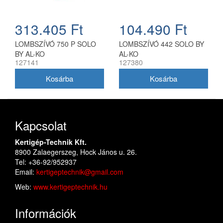
313.405 Ft
104.490 Ft
LOMBSZÍVÓ 750 P SOLO
LOMBSZÍVÓ 442 SOLO BY
BY AL-KO
AL-KO
127141
127380
Kapcsolat
Kertigép-Technik Kft.
8900 Zalaegerszeg, Hock János u. 26.
Tel: +36-92/952937
Email:
kertigeptechnik@gmail.com
Web:
www.kertigeptechnik.hu
Információk