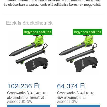
és elsősorban a száraz lomb eltávolítására keresnek megoldást.
Ezek is érdekelhetnek
Ingyenes szállítás
Ingyenes szállítás
102.236 Ft
64.374 Ft
Greenworks BL48L421-01
Greenworks BL48L01-01
akkumulátoros lombfúvó-
48V akkumulátoros
2409207UD-GW
2409207-GW
szívó 48V (2x24V)
lombfúvó akku és töltő
akkumulátorral és töltővel
nélkül