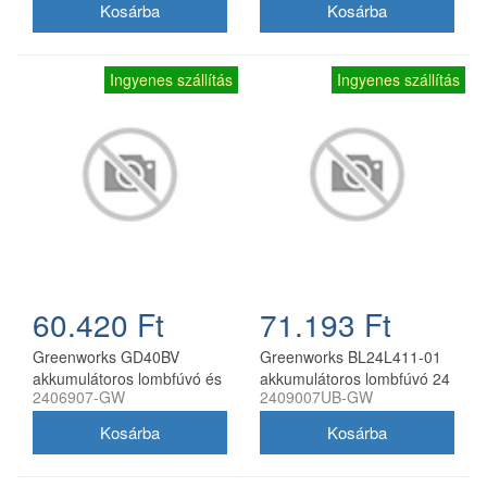
Ingyenes szállítás
Ingyenes szállítás
60.420 Ft
71.193 Ft
Greenworks GD40BV
Greenworks BL24L411-01
akkumulátoros lombfúvó és
akkumulátoros lombfúvó 24
2406907-GW
2409007UB-GW
lombszívó 40 V
V 4,0 Ah akkuval és 2 A
töltővel