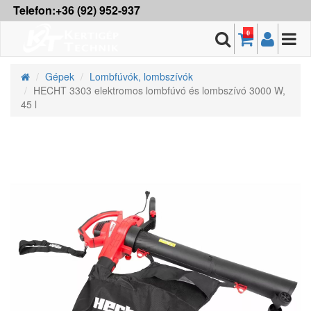
Telefon:+36 (92) 952-937
0
Gépek
Lombfúvók, lombszívók
HECHT 3303 elektromos lombfúvó és lombszívó 3000 W,
45 l