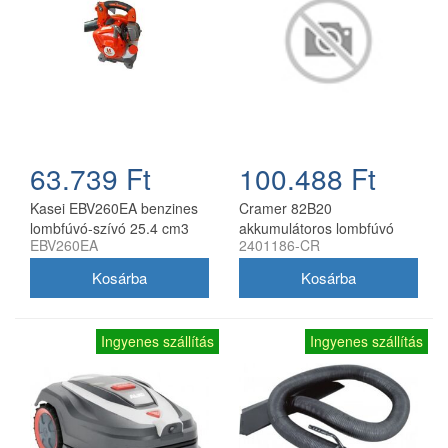
63.739 Ft
100.488 Ft
Kasei EBV260EA benzines
Cramer 82B20
lombfúvó-szívó 25.4 cm3
akkumulátoros lombfúvó
EBV260EA
2401186-CR
0.8 kW gyűjtőzsákkal
82V, akku és töltő nélkül
Ingyenes szállítás
Ingyenes szállítás