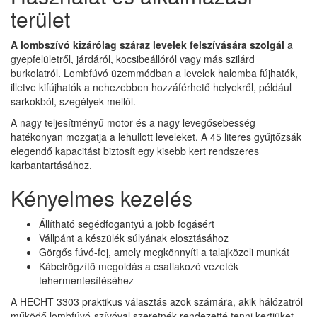
terület
A lombszívó kizárólag száraz levelek felszívására szolgál
a
gyepfelületről, járdáról, kocsibeállóról vagy más szilárd
burkolatról. Lombfúvó üzemmódban a levelek halomba fújhatók,
illetve kifújhatók a nehezebben hozzáférhető helyekről, például
sarkokból, szegélyek mellől.
A nagy teljesítményű motor és a nagy levegősebesség
hatékonyan mozgatja a lehullott leveleket. A 45 literes gyűjtőzsák
elegendő kapacitást biztosít egy kisebb kert rendszeres
karbantartásához.
Kényelmes kezelés
Állítható segédfogantyú a jobb fogásért
Vállpánt a készülék súlyának elosztásához
Görgős fúvó-fej, amely megkönnyíti a talajközeli munkát
Kábelrögzítő megoldás a csatlakozó vezeték
tehermentesítéséhez
A HECHT 3303 praktikus választás azok számára, akik hálózatról
működő lombfúvó-szívóval szeretnék rendezetté tenni kertjüket,