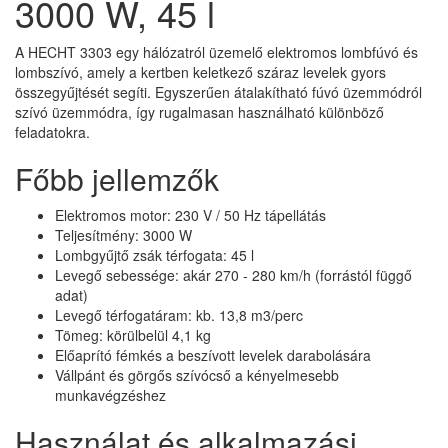
3000 W, 45 l
A HECHT 3303 egy hálózatról üzemelő elektromos lombfúvó és
lombszívó, amely a kertben keletkező száraz levelek gyors
összegyűjtését segíti. Egyszerűen átalakítható fúvó üzemmódról
szívó üzemmódra, így rugalmasan használható különböző
feladatokra.
Főbb jellemzők
Elektromos motor: 230 V / 50 Hz tápellátás
Teljesítmény: 3000 W
Lombgyűjtő zsák térfogata: 45 l
Levegő sebessége: akár 270 - 280 km/h (forrástól függő
adat)
Levegő térfogatáram: kb. 13,8 m3/perc
Tömeg: körülbelül 4,1 kg
Előaprító fémkés a beszívott levelek darabolására
Vállpánt és görgős szívócső a kényelmesebb
munkavégzéshez
Használat és alkalmazási