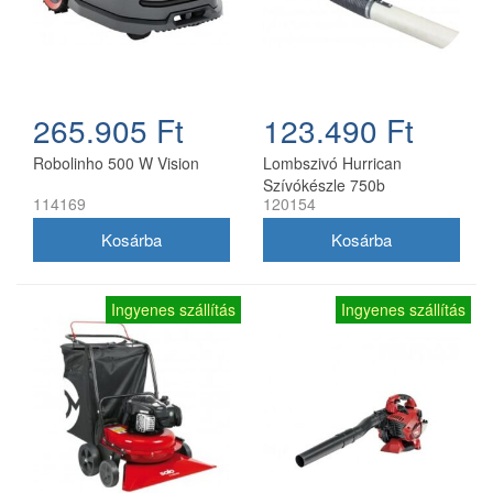
265.905 Ft
123.490 Ft
Robolinho 500 W Vision
Lombszivó Hurrican
Szívókészle 750b
114169
120154
Ingyenes szállítás
Ingyenes szállítás