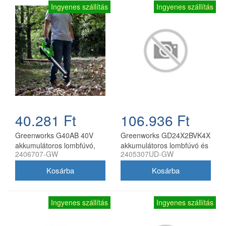
Ingyenes szállítás
Ingyenes szállítás
40.281 Ft
106.936 Ft
Greenworks G40AB 40V
Greenworks GD24X2BVK4X
akkumulátoros lombfúvó,
akkumulátoros lombfúvó és
2406707-GW
2405307UD-GW
akkumulátor és töltő nélkül
lombszívó 48 V 2x24 V 2
akkumulátorral és töltővel
Ingyenes szállítás
Ingyenes szállítás