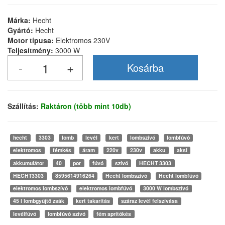
Márka:
Hecht
Gyártó:
Hecht
Motor típusa:
Elektromos 230V
Teljesítmény:
3000 W
Szállítás:
Raktáron (több mint 10db)
hecht
3303
lomb
levél
kert
lombszívó
lombfúvó
elektromos
fémkés
áram
220v
230v
akku
aksi
akkumulátor
40
por
fúvó
szívó
HECHT 3303
HECHT3303
8595614916264
Hecht lombszívó
Hecht lombfúvó
elektromos lombszívó
elektromos lombfúvó
3000 W lombszívó
45 l lombgyűjtő zsák
kert takarítás
száraz levél felszívása
levélfúvó
lombfúvó szívó
fém aprítókés