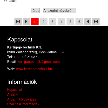
66 találat
1
2
3
4
5
6
Kapcsolat
Kertigép-Technik Kft.
8900 Zalaegerszeg, Hock János u. 26.
Tel: +36-92/952937
Email:
kertigeptechnik@gmail.com
Web:
www.kertigeptechnik.hu
Információk
Kapcsolat
A.SZ.F.
A.SZ.F. kölcsönzés
Szállítási információk