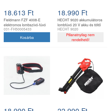
18.613 Ft
18.990 Ft
Fieldmann FZF 4008-E
HECHT 9020 akkumulátoros
elektromos lombszívó-fúvó
lombfúvó 20 V akku és töltő
031-FH50005433
HECHT 9020
3000 W, 9 m3/perc
nélkül
Pillanatnyilag nem
rendelhető!
18.990 Ft
22.990 Ft