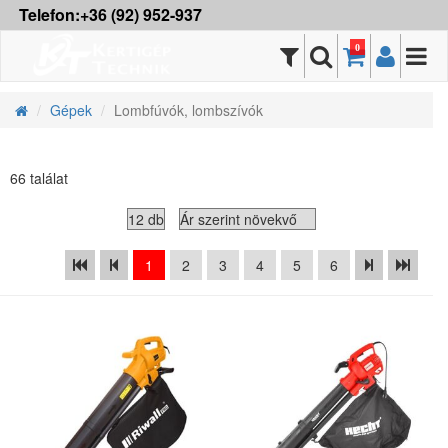
Telefon:+36 (92) 952-937
0
Gépek
Lombfúvók, lombszívók
66 találat
1
2
3
4
5
6