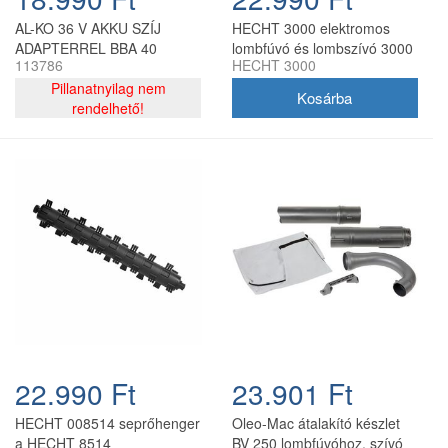
AL-KO 36 V AKKU SZÍJ
HECHT 3000 elektromos
ADAPTERREL BBA 40
lombfúvó és lombszívó 3000
113786
HECHT 3000
W, 45 l
Pillanatnyilag nem
rendelhető!
22.990 Ft
23.901 Ft
HECHT 008514 seprőhenger
Oleo-Mac átalakító készlet
a HECHT 8514
BV 250 lombfúvóhoz, szívó