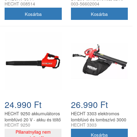
HECHT 008514
003-56602004
lombszívóhoz
készlet 36 l zsákkal
24.990 Ft
26.990 Ft
HECHT 9250 akkumulátoros
HECHT 3303 elektromos
lombfúvó 20 V - akku és töltő
lombfúvó és lombszívó 3000
HECHT 9250
HECHT 3303
nélkül
W, 45 l
Pillanatnyilag nem