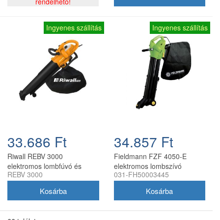
rendelhető!
Ingyenes szállítás
Ingyenes szállítás
33.686 Ft
34.857 Ft
Riwall REBV 3000
Fieldmann FZF 4050-E
elektromos lombfúvó és
elektromos lombszívó
REBV 3000
031-FH50003445
lombszívó 3000 W, 270
lombfúvó 3000 W
km/h, 12:1, gyűjtőzsákkal