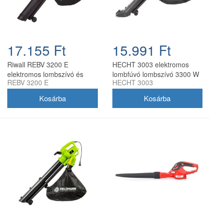
17.155 Ft
15.991 Ft
Riwall REBV 3200 E
HECHT 3003 elektromos
elektromos lombszívó és
lombfúvó lombszívó 3300 W
REBV 3200 E
HECHT 3003
lombfúvó 3200 W, 270 km/h,
12:1, 45 l gyűjtőzsák