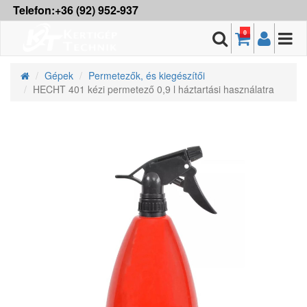
Telefon:+36 (92) 952-937
0
Gépek
Permetezők, és kiegészítői
HECHT 401 kézi permetező 0,9 l háztartási használatra