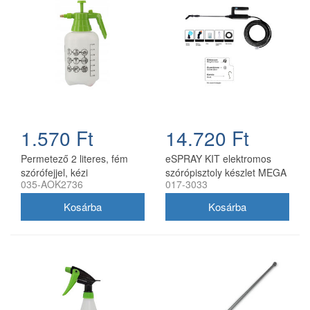
1.570 Ft
14.720 Ft
Permetező 2 literes, fém
eSPRAY KIT elektromos
szórófejjel, kézi
szórópisztoly készlet MEGA
035-AOK2736
017-3033
nyomáspermetező CH
Olimpia permetezőkhöz