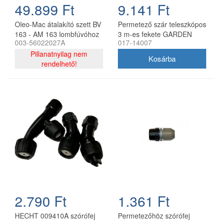
49.899 Ft
9.141 Ft
Oleo-Mac átalakító szett BV
Permetező szár teleszkópos
163 - AM 163 lombfúvóhoz
3 m-es fekete GARDEN
003-56022027A
017-14007
(017-14007)
Pillanatnyilag nem
rendelhető!
2.790 Ft
1.361 Ft
HECHT 009410A szórófej
Permetezőhöz szórófej