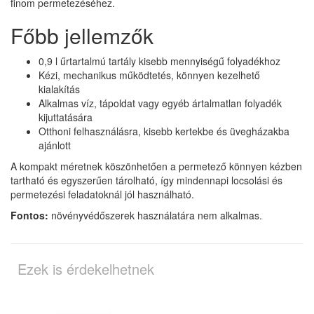
finom permetezéséhez.
Főbb jellemzők
0,9 l űrtartalmú tartály kisebb mennyiségű folyadékhoz
Kézi, mechanikus működtetés, könnyen kezelhető
kialakítás
Alkalmas víz, tápoldat vagy egyéb ártalmatlan folyadék
kijuttatására
Otthoni felhasználásra, kisebb kertekbe és üvegházakba
ajánlott
A kompakt méretnek köszönhetően a permetező könnyen kézben
tartható és egyszerűen tárolható, így mindennapi locsolási és
permetezési feladatoknál jól használható.
Fontos:
növényvédőszerek használatára nem alkalmas.
Ezek is érdekelhetnek