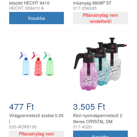
készlet HECHT 9410
műanyag 8808P ST
HECHT 009410 A
017-256695
permetezőhöz
Pillanatnyilag nem
rendelhető!
477 Ft
3.505 Ft
Virágpermetező szobai 0,55
Kézi nyomáspermetező 2
l
literes CRYSTAL DM
035-AOK8195
017-4320
átlátszó
Pillanatnyilag nem