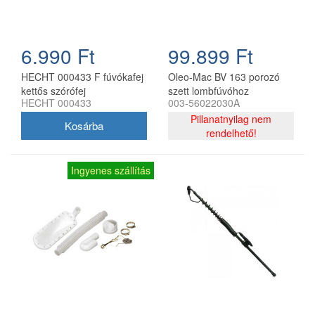
6.990 Ft
99.899 Ft
HECHT 000433 F fúvókafej
Oleo-Mac BV 163 porozó
kettős szórófej
szett lombfúvóhoz
HECHT 000433
003-56022030A
permetezőhöz
Pillanatnyilag nem
rendelhető!
Ingyenes szállítás