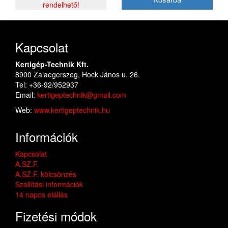
rendelhető!
Kapcsolat
Kertigép-Technik Kft.
8900 Zalaegerszeg, Hock János u. 26.
Tel: +36-92/952937
Email:
kertigeptechnik@gmail.com
Web:
www.kertigeptechnik.hu
Információk
Kapcsolat
A.SZ.F.
A.SZ.F. kölcsönzés
Szállítási információk
14 napos elállás
Fizetési módok