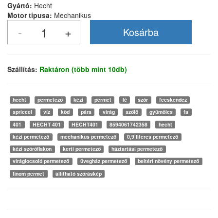
Gyártó:
Hecht
Motor típusa:
Mechanikus
Szállítás:
Raktáron (több mint 10db)
hecht
permetező
kézi
permet
lé
szór
fecskendez
spriccel
víz
köd
pára
virág
szőlő
gyümölcs
fa
401
HECHT 401
HECHT401
8594061742358
hecht
kézi permetező
mechanikus permetező
0,9 literes permetező
kézi szóróflakon
kerti permetező
háztartási permetező
viráglocsoló permetező
üvegház permetező
beltéri növény permetező
finom permet
állítható szóráskép