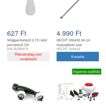
627 Ft
4.990 Ft
Virágpermetező 0,75 l kézi
HECHT 000432 60 cm
permetező CH
hosszabbító szár
035-AOK6575
HECHT 000432
permetezőhöz
Pillanatnyilag nem
rendelhető!
Ingyenes szállítás