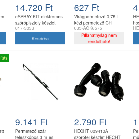
14.720 Ft
627 Ft
4
fém
eSPRAY KIT elektromos
Virágpermetező 0,75 l
HE
szórópisztoly készlet
kézi permetező CH
ho
017-3033
035-AOK6575
HE
H
MEGA Olimpia
pe
permetezőkhöz
Pillanatnyilag nem
rendelhető!
ítás
9.141 Ft
2.790 Ft
1
ett
Permetező szár
HECHT 009410A
Pe
teleszkópos 3 m-es
szórófej készlet HECHT
mű