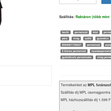
Szállítás:
Raktáron (több mint
hecht
permetező
kézi
perme
pára
virág
szőlő
gyümölcs
8594061740637
permetező
pum
8 literes permetező
nyomáspermete
gyümölcsfa permetezés
virág perm
Termékeinket az
MPL futárszol
Szállítás díj MPL csomagpontra
MPL házhozszállítás díj 1.599 F