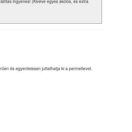
zállítás ingyenes! (Kivéve egyes akciós, és extra
űen és egyenletesen juttathatja ki a permetlevet.