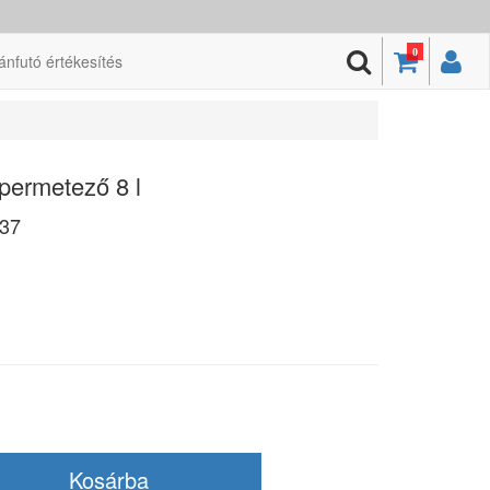
0
ánfutó értékesítés
ermetező 8 l
37