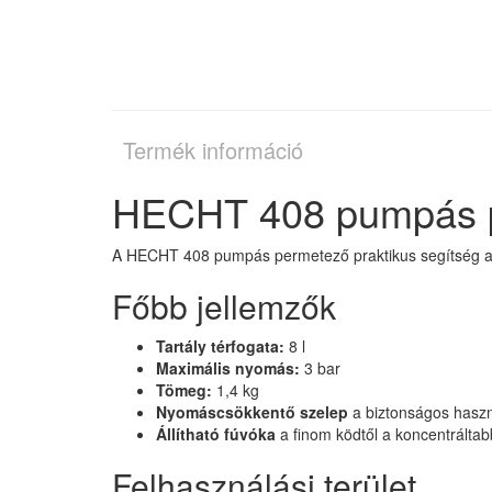
Termék információ
HECHT 408 pumpás p
A HECHT 408 pumpás permetező praktikus segítség a ker
Főbb jellemzők
Tartály térfogata:
8 l
Maximális nyomás:
3 bar
Tömeg:
1,4 kg
Nyomáscsökkentő szelep
a biztonságos haszn
Állítható fúvóka
a finom ködtől a koncentráltab
Felhasználási terület