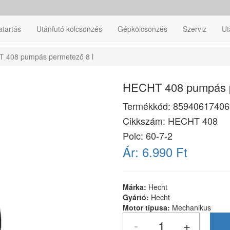
atartás
Utánfutó kölcsönzés
Gépkölcsönzés
Szerviz
Ut
 408 pumpás permetező 8 l
HECHT 408 pumpás p
Termékkód:
85940617406
Cikkszám:
HECHT 408
Polc: 60-7-2
Ár:
6.990 Ft
Márka:
Hecht
Gyártó:
Hecht
Motor típusa:
Mechanikus