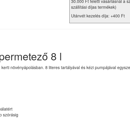
30.000 Ft feletti vásárlásnál a s
szállítási díjas termékek)
Utánvét kezelés díja: +400 Ft
ermetező 8 l
ti növényápolásban. 8 literes tartályával és kézi pumpájával egyszer
álatért
b szórásig