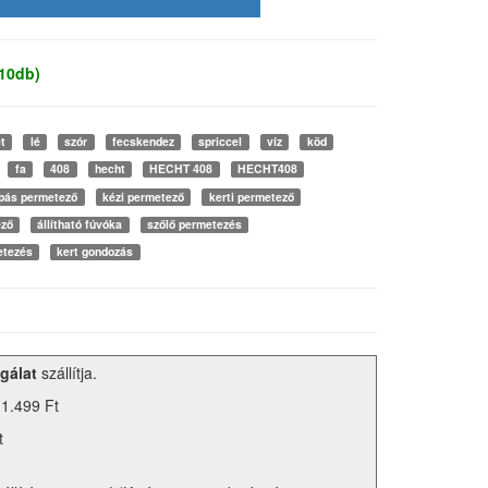
 10db)
t
lé
szór
fecskendez
spriccel
víz
köd
fa
408
hecht
HECHT 408
HECHT408
pás permetező
kézi permetező
kerti permetező
ző
állítható fúvóka
szőlő permetezés
etezés
kert gondozás
gálat
szállítja.
 1.499 Ft
t