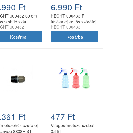
.990 Ft
6.990 Ft
CHT 000432 60 cm
HECHT 000433 F
sszabbító szár
fúvókafej kettős szórófej
CHT 000432
HECHT 000433
rmetezőhöz
permetezőhöz
.361 Ft
477 Ft
rmetezőhöz szórófej
Virágpermetező szobai
anyag 8808P ST
0,55 l