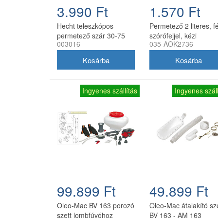
3.990 Ft
1.570 Ft
Hecht teleszkópos
Permetező 2 literes, 
permetező szár 30-75
szórófejjel, kézi
003016
035-AOK2736
cm 003016
nyomáspermetező C
Ingyenes szállítás
Ingyenes száll
99.899 Ft
49.899 Ft
Oleo-Mac BV 163 porozó
Oleo-Mac átalakító sz
szett lombfúvóhoz
BV 163 - AM 163