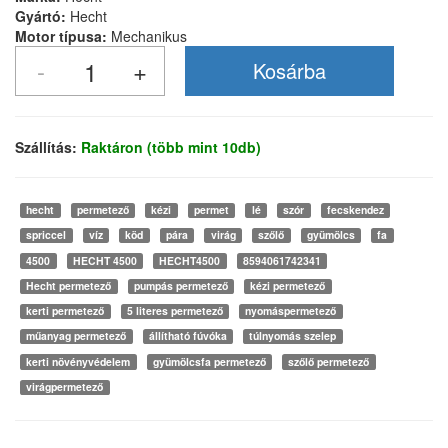
Gyártó:
Hecht
Motor típusa:
Mechanikus
Szállítás:
Raktáron (több mint 10db)
hecht
permetező
kézi
permet
lé
szór
fecskendez
spriccel
víz
köd
pára
virág
szőlő
gyümölcs
fa
4500
HECHT 4500
HECHT4500
8594061742341
Hecht permetező
pumpás permetező
kézi permetező
kerti permetező
5 literes permetező
nyomáspermetező
műanyag permetező
állítható fúvóka
túlnyomás szelep
kerti növényvédelem
gyümölcsfa permetező
szőlő permetező
virágpermetező