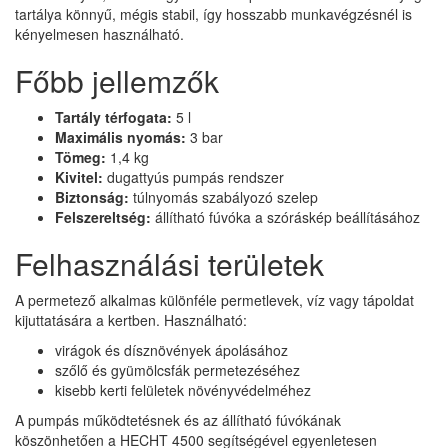
tartálya könnyű, mégis stabil, így hosszabb munkavégzésnél is
kényelmesen használható.
Főbb jellemzők
Tartály térfogata:
5 l
Maximális nyomás:
3 bar
Tömeg:
1,4 kg
Kivitel:
dugattyús pumpás rendszer
Biztonság:
túlnyomás szabályozó szelep
Felszereltség:
állítható fúvóka a szóráskép beállításához
Felhasználási területek
A permetező alkalmas különféle permetlevek, víz vagy tápoldat
kijuttatására a kertben. Használható:
virágok és dísznövények ápolásához
szőlő és gyümölcsfák permetezéséhez
kisebb kerti felületek növényvédelméhez
A pumpás működtetésnek és az állítható fúvókának
köszönhetően a HECHT 4500 segítségével egyenletesen