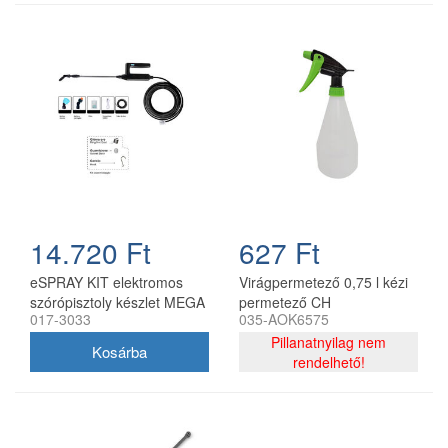
14.720 Ft
627 Ft
eSPRAY KIT elektromos
Virágpermetező 0,75 l kézi
szórópisztoly készlet MEGA
permetező CH
017-3033
035-AOK6575
Olimpia permetezőkhöz
Pillanatnyilag nem
rendelhető!