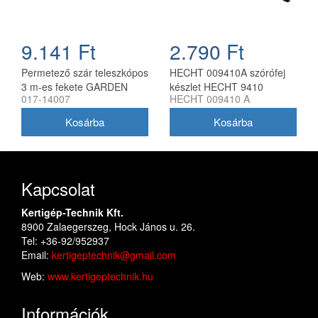
9.141 Ft
2.790 Ft
Permetező szár teleszkópos
HECHT 009410A szórófej
3 m-es fekete GARDEN
készlet HECHT 9410
017-14007
HECHT 009410 A
(017-14007)
permetezőhöz
Kapcsolat
Kertigép-Technik Kft.
8900 Zalaegerszeg, Hock János u. 26.
Tel: +36-92/952937
Email:
kertigeptechnik@gmail.com
Web:
www.kertigeptechnik.hu
Információk