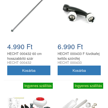
4.990 Ft
6.990 Ft
HECHT 000432 60 cm
HECHT 000433 F fúvókafej
hosszabbító szár
kettős szórófej
HECHT 000432
HECHT 000433
permetezőhöz
permetezőhöz
Ingyenes szállítás
Ingyenes szállítás