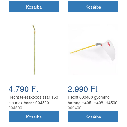
4.790 Ft
2.990 Ft
Hecht teleszkópos szár 150
Hecht 000400 gyomirtó
cm max hossz 004500
harang H405, H408, H4500
004500
000400
permetezőhöz
permetezőkhöz