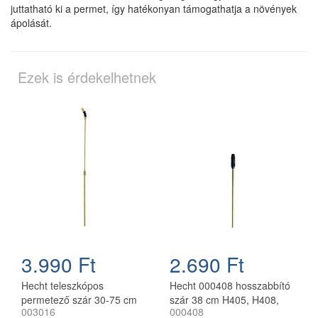
juttatható ki a permet, így hatékonyan támogathatja a növények
ápolását.
Ezek is érdekelhetnek
3.990 Ft
2.690 Ft
Hecht teleszkópos
Hecht 000408 hosszabbító
permetező szár 30-75 cm
szár 38 cm H405, H408,
003016
000408
003016
H4500 permetezőhöz