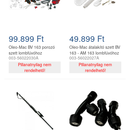
99.899 Ft
49.899 Ft
Oleo-Mac BV 163 porozó
Oleo-Mac átalakító szett BV
szett lombfúvóhoz
163 - AM 163 lombfúvóhoz
003-56022030A
003-56022027A
Pillanatnyilag nem
Pillanatnyilag nem
rendelhető!
rendelhető!