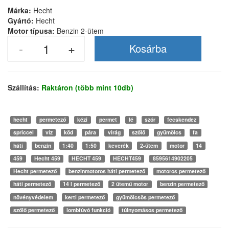
Márka:
Hecht
Gyártó:
Hecht
Motor típusa:
Benzin 2-ütem
Szállítás:
Raktáron (több mint 10db)
hecht
permetező
kézi
permet
lé
szór
fecskendez
spriccel
víz
köd
pára
virág
szőlő
gyümölcs
fa
háti
benzin
1:40
1:50
keverék
2-ütem
motor
14
459
Hecht 459
HECHT 459
HECHT459
8595614902205
Hecht permetező
benzinmotoros háti permetező
motoros permetező
háti permetező
14 l permetező
2 ütemű motor
benzin permetező
növényvédelem
kerti permetező
gyümölcsös permetező
szőlő permetező
lombfúvó funkció
túlnyomásos permetező