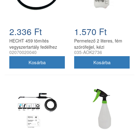
2.336 Ft
1.570 Ft
HECHT 459 tömítés
Permetező 2 literes, fém
vegyszertartály fedélhez
szórófejjel, kézi
02070020040
035-AOK2736
nyomáspermetező CH