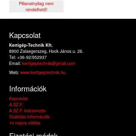
Pillanatnyilag nem
rendelhető!
Kapcsolat
Kertigép-Technik Kft.
8900 Zalaegerszeg, Hock János u. 26.
Tel: +36-92/952937
Email:
kertigeptechnik@gmail.com
Web:
www.kertigeptechnik.hu
Információk
Kapcsolat
A.SZ.F.
A.SZ.F. kölcsönzés
Szállítási információk
14 napos elállás
Fizetési módok