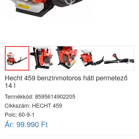
Hecht 459 benzinmotoros háti permetező
14 l
Termékkód:
8595614902205
Cikkszám:
HECHT 459
Polc: 60-9-1
Ár:
99.990 Ft