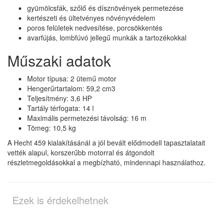
gyümölcsfák, szőlő és dísznövények permetezése
kertészeti és ültetvényes növényvédelem
poros felületek nedvesítése, porcsökkentés
avarfújás, lombfúvó jellegű munkák a tartozékokkal
Műszaki adatok
Motor típusa: 2 ütemű motor
Hengerűrtartalom: 59,2 cm3
Teljesítmény: 3,6 HP
Tartály térfogata: 14 l
Maximális permetezési távolság: 16 m
Tömeg: 10,5 kg
A Hecht 459 kialakításánál a jól bevált elődmodell tapasztalatait
vették alapul, korszerűbb motorral és átgondolt
részletmegoldásokkal a megbízható, mindennapi használathoz.
Ezek is érdekelhetnek