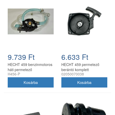
9.739 Ft
6.633 Ft
HECHT 459 benzinmotoros
HECHT 459 permetező
háti permetező
berántó komplett
H456-P
02050070038
segédszivattyúval