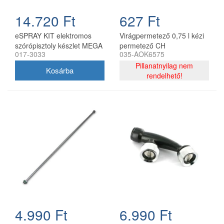
14.720 Ft
627 Ft
eSPRAY KIT elektromos
Virágpermetező 0,75 l kézi
szórópisztoly készlet MEGA
permetező CH
017-3033
035-AOK6575
Olimpia permetezőkhöz
Pillanatnyilag nem
rendelhető!
4.990 Ft
6.990 Ft