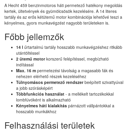
A Hecht 459 benzinmotoros háti permetező hatékony megoldás
kertek, ültetvények és gyümölcsösök kezelésére. A 14 literes
tartály és az erős kétütemű motor kombinációja lehetővé teszi a
kényelmes, gyors munkavégzést nagyobb területeken is.
Főbb jellemzők
14 l
űrtartalmú tartály hosszabb munkavégzéshez ritkább
utántöltéssel
2 ütemű motor
korszerű felépítéssel, megbízható
indítással
Max. 16 m
permetezési távolság a magasabb fák és
nehezen elérhető részek kezeléséhez
Túlnyomásos permetező rendszer
beépített szivattyúval
a jobb szórásképért
Többfunkciós használat
- a mellékelt tartozékokkal
lombfúvóként is alkalmazható
Kényelmes háti kialakítás
párnázott vállpántokkal a
hosszabb munkákhoz
Felhasználási területek