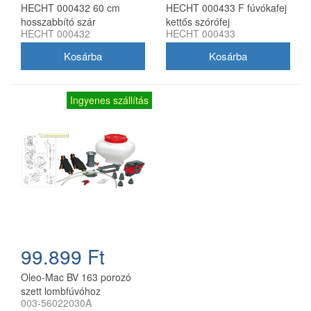
HECHT 000432 60 cm
HECHT 000433 F fúvókafej
hosszabbító szár
kettős szórófej
HECHT 000432
HECHT 000433
permetezőhöz
permetezőhöz
Ingyenes szállítás
99.899 Ft
Oleo-Mac BV 163 porozó
szett lombfúvóhoz
003-56022030A