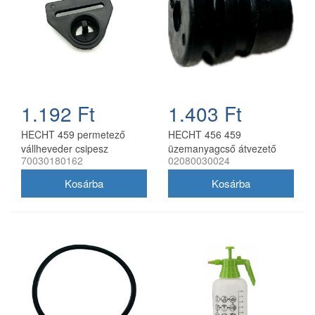
1.192 Ft
1.403 Ft
HECHT 459 permetező
HECHT 456 459
vállheveder csipesz
üzemanyagcső átvezető
70030180162
02080030024
gumi 02080030024