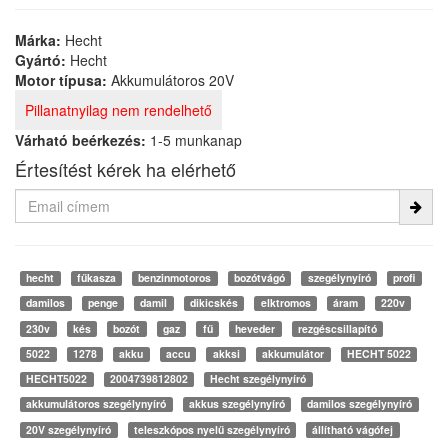
Márka:
Hecht
Gyártó:
Hecht
Motor típusa:
Akkumulátoros 20V
Pillanatnyilag nem rendelhető
Várható beérkezés:
1-5 munkanap
Értesítést kérek ha elérhető
hecht
fűkasza
benzinmotoros
bozótvágó
szegélynyíró
profi
damilos
penge
damil
dikicskés
elktromos
áram
220v
230v
kés
bozót
gaz
fű
heveder
rezgéscsillapító
5022
1278
akku
accu
akksi
akkumulátor
HECHT 5022
HECHT5022
2004739812802
Hecht szegélynyíró
akkumulátoros szegélynyíró
akkus szegélynyíró
damilos szegélynyíró
20V szegélynyíró
teleszkópos nyelű szegélynyíró
állítható vágófej