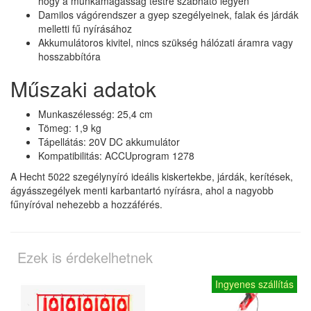
hogy a munkamagasság testre szabható legyen
Damilos vágórendszer a gyep szegélyeinek, falak és járdák
melletti fű nyírásához
Akkumulátoros kivitel, nincs szükség hálózati áramra vagy
hosszabbítóra
Műszaki adatok
Munkaszélesség: 25,4 cm
Tömeg: 1,9 kg
Tápellátás: 20V DC akkumulátor
Kompatibilitás: ACCUprogram 1278
A Hecht 5022 szegélynyíró ideális kiskertekbe, járdák, kerítések,
ágyásszegélyek menti karbantartó nyírásra, ahol a nagyobb
fűnyíróval nehezebb a hozzáférés.
Ezek is érdekelhetnek
Ingyenes szállítás