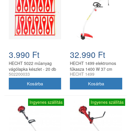
3.990 Ft
32.990 Ft
HECHT 5022 műanyag
HECHT 1499 elektromos
vágólapka készlet - 20 db
fűkasza 1400 W 37 cm
502200033
HECHT 1499
pót vágóél fűkaszához
munkaszélességgel
Ingyenes szállítás
Ingyenes szállítás