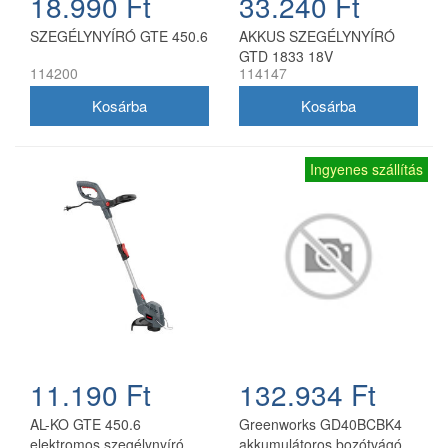
18.990 Ft
33.240 Ft
SZEGÉLYNYÍRÓ GTE 450.6
AKKUS SZEGÉLYNYÍRÓ
GTD 1833 18V
114200
114147
Ingyenes szállítás
11.190 Ft
132.934 Ft
AL-KO GTE 450.6
Greenworks GD40BCBK4
elektromos szegélynyíró
akkumulátoros bozótvágó