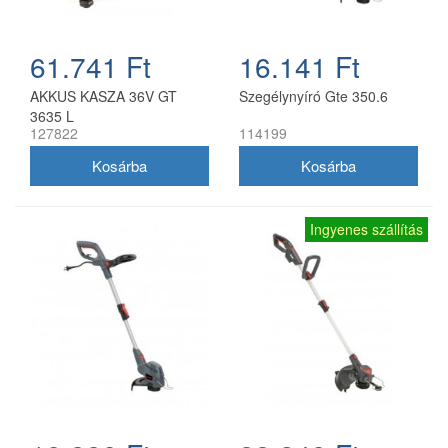
61.741 Ft
16.141 Ft
AKKUS KASZA 36V GT
Szegélynyíró Gte 350.6
3635 L
127822
114199
Ingyenes szállítás