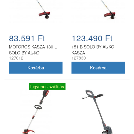
83.591 Ft
123.490 Ft
MOTOROS KASZA 130 L
151 B SOLO BY AL-KO
SOLO BY AL-KO
KASZA
127612
127830
Ingyenes szállítás