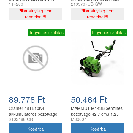
114200
2105707UB-GW
450 W 25 cm
40 V 4 Ah akkumulátorral és
Pillanatnyilag nem
töltővel
Pillanatnyilag nem
rendelhető!
rendelhető!
Ingyenes szállítás
Ingyenes szállítás
89.776 Ft
50.464 Ft
Cramer 48TB10K4
MAMMUT M143B benzines
akkumulátoros bozótvágó
bozótvágó 42.7 cm3 1.25
2103486-CR
M30007
48V kerékpár fogantyúval
kW 1.7 LE 2 ütemű
akkumulátor és töltő nélkül