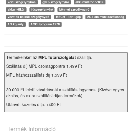
kerti szegélynyírás
gyep szegélynyíró
akkumulátor nélkül
akku nélkül
fűszegélynyíró
könnyű szegélynyíró
vezeték nélküli szegélynyíró
HECHT kerti gép
25,4 cm munkaszélesség
1,9 kg súly
ACCUprogram 1278
Termékeinket az
MPL futárszolgálat
szállítja.
Szállítás díj MPL csomagpontra 1.499 Ft
MPL házhozszállítás díj 1.599 Ft
30.000 Ft feletti vásárlásnál a szállítás ingyenes! (Kivéve egyes
akciós, és extra szállítási díjas termékek)
Utánvét kezelés díja: +400 Ft
Termék információ