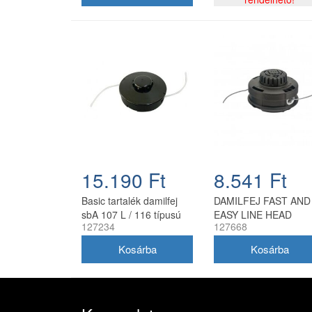
15.190 Ft
8.541 Ft
Basic tartalék damilfej
DAMILFEJ FAST AND
sbA 107 L / 116 típusú
EASY LINE HEAD
127234
127668
benzinmotoros
fűkaszákhoz