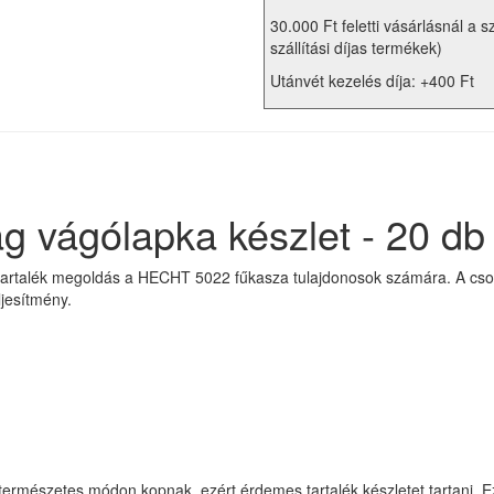
30.000 Ft feletti vásárlásnál a s
szállítási díjas termékek)
Utánvét kezelés díja: +400 Ft
vágólapka készlet - 20 db
artalék megoldás a HECHT 5022 fűkasza tulajdonosok számára. A csom
ljesítmény.
rmészetes módon kopnak, ezért érdemes tartalék készletet tartani. E