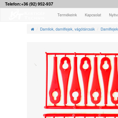
Telefon:+36 (92) 952-937
Termékeink
Kapcsolat
Nyitv
Damilok, damilfejek, vágótárcsák
Damilfejek