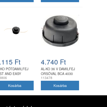
.115 Ft
4.740 Ft
-KO PÓTDAMILFEJ
AL-KO 36 V DAMILFEJ
ST AND EASY
ORSÓVAL BCA 4030
3806
113478