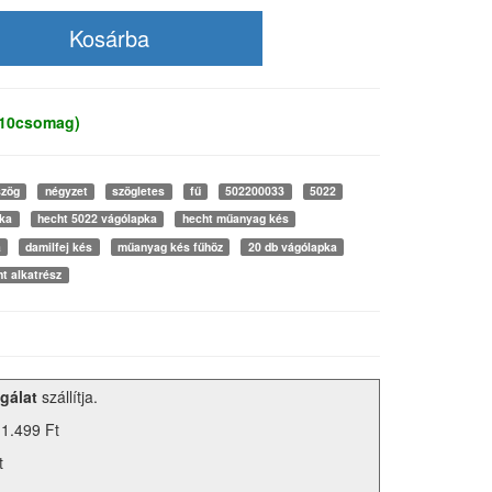
 10csomag)
szög
négyzet
szögletes
fű
502200033
5022
ka
hecht 5022 vágólapka
hecht műanyag kés
a
damilfej kés
műanyag kés fűhöz
20 db vágólapka
ht alkatrész
gálat
szállítja.
 1.499 Ft
t