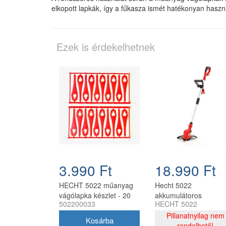
elkopott lapkák, így a fűkasza ismét hatékonyan haszn
Ezek is érdekelhetnek
3.990 Ft
18.990 Ft
HECHT 5022 műanyag
Hecht 5022
vágólapka készlet - 20
akkumulátoros
502200033
HECHT 5022
db pót vágóél
szegélynyíró 20V
fűkaszához
akkumulátor és töltő
Pillanatnyilag nem
nélkül
rendelhető!