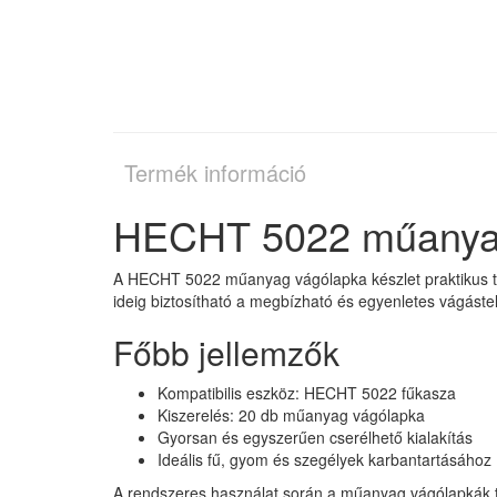
Termék információ
HECHT 5022 műanyag 
A HECHT 5022 műanyag vágólapka készlet praktikus t
ideig biztosítható a megbízható és egyenletes vágáste
Főbb jellemzők
Kompatibilis eszköz: HECHT 5022 fűkasza
Kiszerelés: 20 db műanyag vágólapka
Gyorsan és egyszerűen cserélhető kialakítás
Ideális fű, gyom és szegélyek karbantartásához
A rendszeres használat során a műanyag vágólapkák te