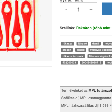
Gyártó:
Hecht
Szállítás:
Raktáron (több mint
fűkasza
fűnyíró
damil
négy
oregon
arnold
műanyag vágólap
fűkasza tartozék
fűkasza vágólapk
502200033
2004943968715
hec
Termékeinket az
MPL futárszol
Szállítás díj MPL csomagpontra
MPL házhozszállítás díj 1.599 F