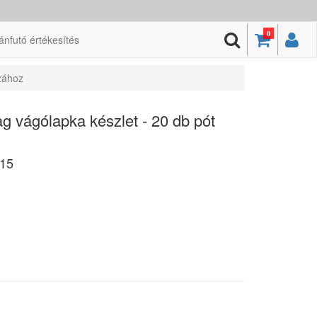
0
ánfutó értékesítés
zához
vágólapka készlet - 20 db pót
15