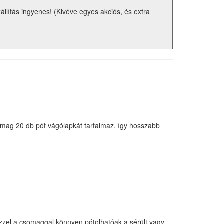
zállítás ingyenes! (Kivéve egyes akciós, és extra
ag 20 db pót vágólapkát tartalmaz, így hosszabb
zzel a csomaggal könnyen pótolhatóak a sérült vagy