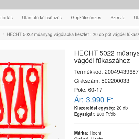
atartás
Utánfutó kölcsönzés
Gépkölcsönzés
Szerviz
Ut
HECHT 5022 műanyag vágólapka készlet - 20 db pót vágóél fűkas
HECHT 5022 műanyag 
vágóél fűkaszához
Termékkód:
20049439687
Cikkszám:
502200033
Polc: 60-17
Ár:
3.990 Ft
Kiszerelési egység:
20 db
Egységár:
200 Ft/db
Márka:
Hecht