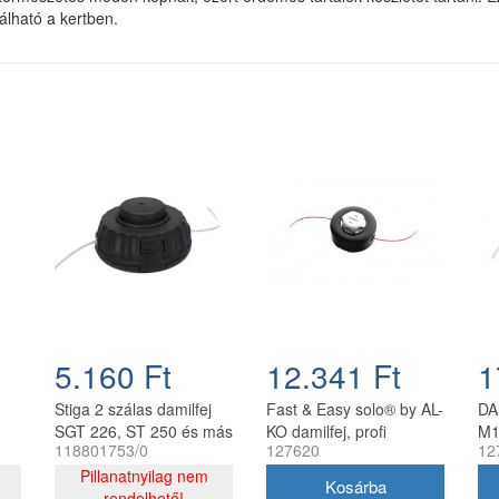
álható a kertben.
5.160 Ft
12.341 Ft
1
Stiga 2 szálas damilfej
Fast & Easy solo® by AL-
DA
SGT 226, ST 250 és más
KO damilfej, profi
M1
118801753/0
127620
12
modellekhez
118801753/0
Pillanatnyilag nem
rendelhető!