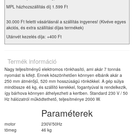
MPL házhozszállítás díj 1.599 Ft
30.000 Ft feletti vásárlásnál a szállítás ingyenes! (Kivéve egyes
akciós, és extra szállítási díjas termékek)
Utánvét kezelés díja: +400 Ft
Termék információ
Nagy teljesítményű elektromos rönkhasító, ami akár 7 tonnás
nyomást is kifejt. Ennek köszönhetően könnyen elbánik akár a
250 mm átmérőjű, 520 mm hosszúságú rönkökkel. A gép súlya
mindössze 46 kg, és szállító kerekkel, fogantyúval is rendelkezik,
így bárhova könnyen áthelyezheti a kertben. Standard 230 V / 50
Hz hálózatról működtethető, teljesítménye 2000 W.
Paraméterek
motor
230V/50Hz
tömeg
46 kg