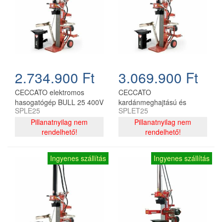
2.734.900 Ft
3.069.900 Ft
CECCATO elektromos
CECCATO
hasogatógép BULL 25 400V
kardánmeghajtású és
SPLE25
SPLET25
5.59kW
elektromos hasogatógép
Pillanatnyilag nem
BULL 25 400V
Pillanatnyilag nem
rendelhető!
5.59kW+PTO 30-50HP
rendelhető!
Ingyenes szállítás
Ingyenes szállítás