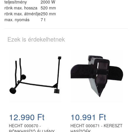
teljesítmény
2000 W
rönk max. hossza
520 mm
rönk max. átmérője
250 mm
max. nyomás
7 t
Ezek is érdekelhetnek
12.990 Ft
10.991 Ft
HECHT 000670 -
HECHT 000671 - KERESZT
RÖNKHASÍTÓ ÁLLVÁNY
HASÍTÓÉK