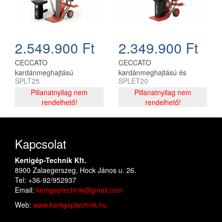
2.549.900 Ft
2.349.900 Ft
CECCATO
CECCATO
kardánmeghajtású
kardánmeghajtású és
SPLT25
SPLET20
hasogatógép BULL 25 PTO
elektromos hasogatógép
30-50HP
Pillanatnyilag nem
BULL 20 400V
Pillanatnyilag nem
rendelhető!
5,5KW+PTO30-50
rendelhető!
Kapcsolat
Kertigép-Technik Kft.
8900 Zalaegerszeg, Hock János u. 26.
Tel: +36-92/952937
Email:
kertigeptechnik@gmail.com
Web:
www.kertigeptechnik.hu