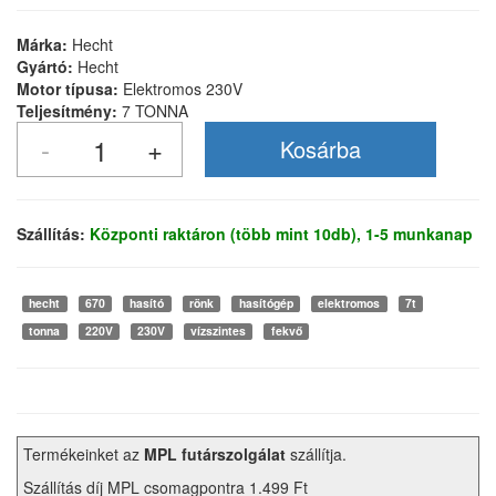
Márka:
Hecht
Gyártó:
Hecht
Motor típusa:
Elektromos 230V
Teljesítmény:
7 TONNA
Szállítás:
Központi raktáron (több mint 10db), 1-5 munkanap
hecht
670
hasító
rönk
hasítógép
elektromos
7t
tonna
220V
230V
vízszintes
fekvő
Termékeinket az
MPL futárszolgálat
szállítja.
Szállítás díj MPL csomagpontra 1.499 Ft