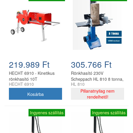
219.989 Ft
305.766 Ft
HECHT 6910 - Kinetikus
Rönkhasító 230V
rönkhasító 10T
Scheppach HL 810 8 tonna,
HECHT 6910
HL 810
3500w, függőleges
Pillanatnyilag nem
rendelhető!
Ingyenes szállítás
Ingyenes szállítás