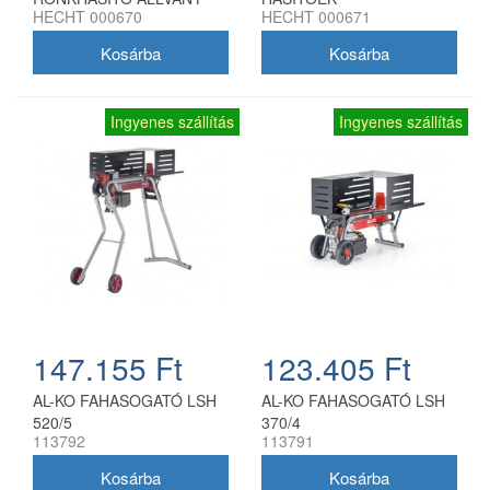
HECHT 000670
HECHT 000671
HECHT 670-HEZ
Ingyenes szállítás
Ingyenes szállítás
147.155 Ft
123.405 Ft
AL-KO FAHASOGATÓ LSH
AL-KO FAHASOGATÓ LSH
520/5
370/4
113792
113791