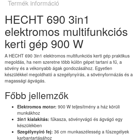
Termék információ
HECHT 690 3in1
elektromos multifunkciós
kerti gép 900 W
A HECHT 690 3in1 elektromos multifunkciós kerti gép praktikus
megoldás, ha nem szeretne több külön gépet tartani a fű, a
sövény és a vékonyabb ágak gondozásához. Egyetlen
készülékkel megoldható a szegélynyírás, a sövényformázás és a
magassági ágvágás.
Főbb jellemzők
Elektromos motor:
900 W teljesítmény a ház körüli
munkákhoz
3in1 kialakítás:
fűkasza, sövényvágó és ágvágó egy
készülékben
Szegélynyíró fej:
36 cm munkaszélesség a fűszegélyek
karbantartásához