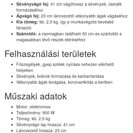
Sövényvágó fej:
41 cm vágóhossz a sövények, cserjék
formázásához
Ágvágó fej:
23 cm láncvezető vékonyabb ágak vágásához
Kis tömeg:
kb. 2,5 kg, így a munkavégzés kevésbé
fárasztó
Szártoldó:
a csomagban található 50 cm-es szártoldó a
magasabban lévő részek eléréséhez
Felhasználási területek
Fűszegélyek, gyep szélek nyírása nehezen elérhető
helyeken
Sövények, bokrok formázása és karbantartása
Vékonyabb ágak levágása, koronaritkítás a kertben
Műszaki adatok
Motor: elektromos
Teljesítmény: 900 W
Tömeg: kb. 2,5 kg
Sövényvágó lap hossza: 41 cm
Láncvezető hossza: 23 cm