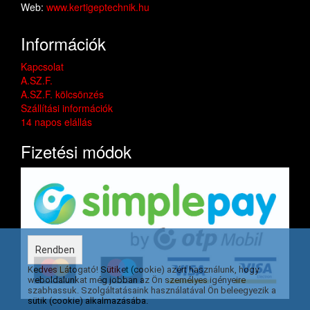
Web:
www.kertigeptechnik.hu
Információk
Kapcsolat
A.SZ.F.
A.SZ.F. kölcsönzés
Szállítási információk
14 napos elállás
Fizetési módok
Rendben
Kedves Látogató! Sütiket (cookie) azért használunk, hogy
weboldalunkat még jobban az Ön személyes igényeire
szabhassuk. Szolgáltatásaink használatával Ön beleegyezik a
sütik (cookie) alkalmazásába.