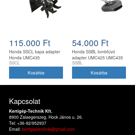
115.000 Ft
54.000 Ft
Honda SSCL kapa adapter
Honda SSBL lombfúvó
Honda UMC435
adapter UMC425 UMC435
SSCL
SSBL
multifunkciós géphez
fűkaszákhoz
Kapcsolat
Kertigép-Technik Kft.
8900 Zalaegerszeg, Hock János u. 26.
Tel: +36-92/952937
Email:
kertigeptechnik@gmail.com