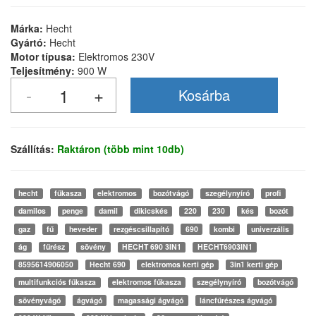
Márka:
Hecht
Gyártó:
Hecht
Motor típusa:
Elektromos 230V
Teljesítmény:
900 W
Szállítás:
Raktáron (több mint 10db)
hecht
fűkasza
elektromos
bozótvágó
szegélynyíró
profi
damilos
penge
damil
dikicskés
220
230
kés
bozót
gaz
fű
heveder
rezgéscsillapító
690
kombi
univerzális
ág
fűrész
sövény
HECHT 690 3IN1
HECHT6903IN1
8595614906050
Hecht 690
elektromos kerti gép
3in1 kerti gép
multifunkciós fűkasza
elektromos fűkasza
szegélynyíró
bozótvágó
sövényvágó
ágvágó
magassági ágvágó
láncfűrészes ágvágó