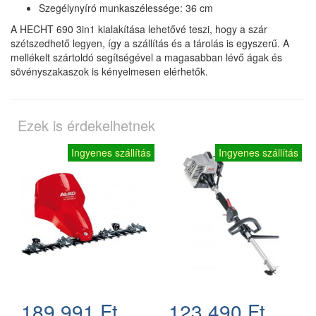
Szegélynyíró munkaszélessége: 36 cm
A HECHT 690 3in1 kialakítása lehetővé teszi, hogy a szár
szétszedhető legyen, így a szállítás és a tárolás is egyszerű. A
mellékelt szártoldó segítségével a magasabban lévő ágak és
sövényszakaszok is kényelmesen elérhetők.
Ezek is érdekelhetnek
Ingyenes szállítás
Ingyenes szállítás
189.991 Ft
123.490 Ft