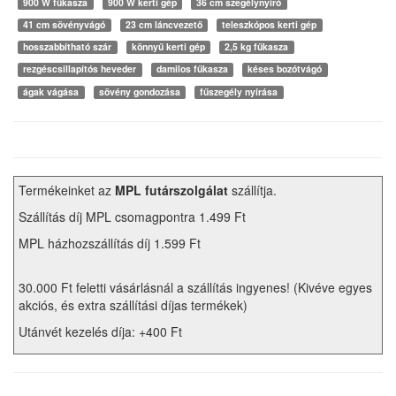
900 W fűkasza
900 W kerti gép
36 cm szegélynyíró
41 cm sövényvágó
23 cm láncvezető
teleszkópos kerti gép
hosszabbítható szár
könnyű kerti gép
2,5 kg fűkasza
rezgéscsillapítós heveder
damilos fűkasza
késes bozótvágó
ágak vágása
sövény gondozása
fűszegély nyírása
Termékeinket az
MPL futárszolgálat
szállítja.
Szállítás díj MPL csomagpontra 1.499 Ft
MPL házhozszállítás díj 1.599 Ft
30.000 Ft feletti vásárlásnál a szállítás ingyenes! (Kivéve egyes
akciós, és extra szállítási díjas termékek)
Utánvét kezelés díja: +400 Ft