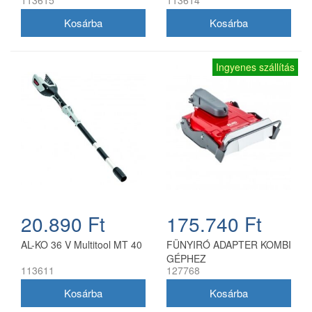
Ingyenes szállítás
20.890 Ft
175.740 Ft
AL-KO 36 V Multitool MT 40
FÜNYIRÓ ADAPTER KOMBI
GÉPHEZ
113611
127768