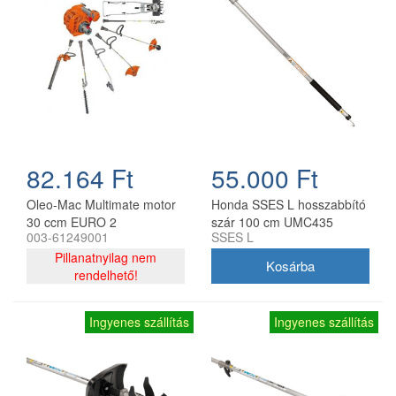
82.164 Ft
55.000 Ft
Oleo-Mac Multimate motor
Honda SSES L hosszabbító
30 ccm EURO 2
szár 100 cm UMC435
003-61249001
SSES L
többfunkciós géphez
adapterhez
Pillanatnyilag nem
rendelhető!
Ingyenes szállítás
Ingyenes szállítás