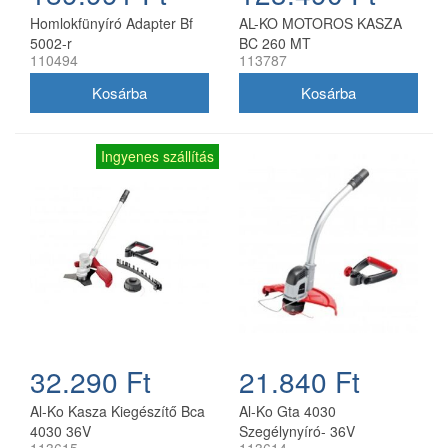
Homlokfünyíró Adapter Bf
AL-KO MOTOROS KASZA
5002-r
BC 260 MT
110494
113787
Ingyenes szállítás
32.290 Ft
21.840 Ft
Al-Ko Kasza Kiegészítő Bca
Al-Ko Gta 4030
4030 36V
Szegélynyíró- 36V
113615
113614