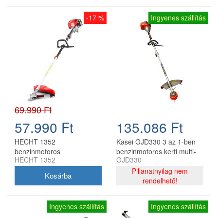
-17 %
Ingyenes szállítás
69.990 Ft
57.990 Ft
135.086 Ft
HECHT 1352
Kasei GJD330 3 az 1-ben
benzinmotoros
benzinmotoros kerti multi-
HECHT 1352
GJD330
multifunkciós fűszegély,
tool 33 cm3
sövényvágó és ágvágó
Pillanatnyilag nem
rendelhető!
Ingyenes szállítás
Ingyenes szállítás