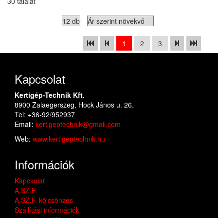
30 találat
1
2
3
Kapcsolat
Kertigép-Technik Kft.
8900 Zalaegerszeg, Hock János u. 26.
Tel: +36-92/952937
Email:
kertigeptechnik@gmail.com
Web:
www.kertigeptechnik.hu
Információk
Kapcsolat
A.SZ.F.
A.SZ.F. kölcsönzés
Szállítási információk