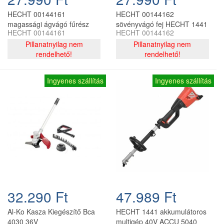
HECHT 00144161
HECHT 00144162
magassági ágvágó fűrész
sövényvágó fej HECHT 1441
HECHT 00144161
HECHT 00144162
HECHT 1441 többfunkciós
multifunkciós géphez
géphez
Pillanatnyilag nem
Pillanatnyilag nem
rendelhető!
rendelhető!
Ingyenes szállítás
Ingyenes szállítás
32.290 Ft
47.989 Ft
Al-Ko Kasza Kiegészítő Bca
HECHT 1441 akkumulátoros
4030 36V
multigép 40V ACCU 5040