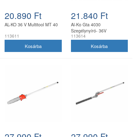
20.890 Ft
21.840 Ft
AL-KO 36 V Multitool MT 40
Al-Ko Gta 4030
Szegélynyíró- 36V
113611
113614
27.990 Ft
27.990 Ft