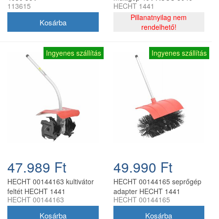
113615
HECHT 1441
Pillanatnyilag nem
rendelhető!
Ingyenes szállítás
Ingyenes szállítás
47.989 Ft
49.990 Ft
HECHT 00144163 kultivátor
HECHT 00144165 seprőgép
feltét HECHT 1441
adapter HECHT 1441
HECHT 00144163
HECHT 00144165
akkumulátoros géphez
multifunkciós géphez