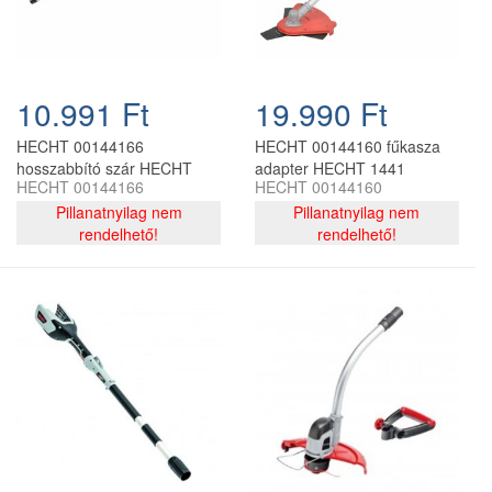
10.991 Ft
19.990 Ft
HECHT 00144166
HECHT 00144160 fűkasza
hosszabbító szár HECHT
adapter HECHT 1441
HECHT 00144166
HECHT 00144160
1441 akkumulátoros géphez,
kombigéphez
72 cm
Pillanatnyilag nem
Pillanatnyilag nem
rendelhető!
rendelhető!