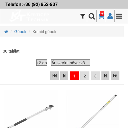
Telefon:+36 (92) 952-937
0
Gépek
Kombi gépek
30 találat
1
2
3