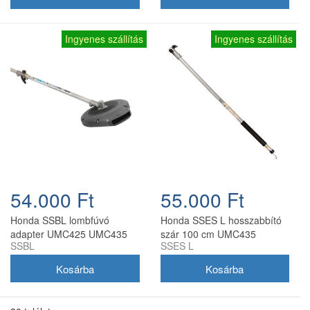
Ingyenes szállítás
Ingyenes szállítás
54.000 Ft
55.000 Ft
Honda SSBL lombfúvó
Honda SSES L hosszabbító
adapter UMC425 UMC435
szár 100 cm UMC435
SSBL
SSES L
fűkaszákhoz
adapterhez