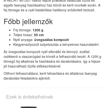
A HECHT 901201 hasító fejsze praktikus választás tűzifa és
egyéb faanyag hasításához ház körüli és kerti munkák során. A
fej tömege és a nyél kialakítása hatékony erőátvitelt biztosít.
Főbb jellemzők
Fej tömege:
1200 g
Teljes hossz:
55 cm
Nyél anyaga:
üvegszálas kompozit
Kiegyensúlyozott súlyelosztás a kényelmes használatért
Az üvegszálas kompozit nyél ellenálló és könnyű, ezáltal
csökkenti a visszarúgást és kíméli a felhasználó kezét. A 1200 g
tömegű fej alkalmas fa hasítására és darabolására, így a fejsze
jól használható tűzifa előkészítésénél.
Otthoni felhasználásra, kerti fahasításra és általános faanyag
darabolási feladatokra ajánlott.
Ezek is érdekelhetnek