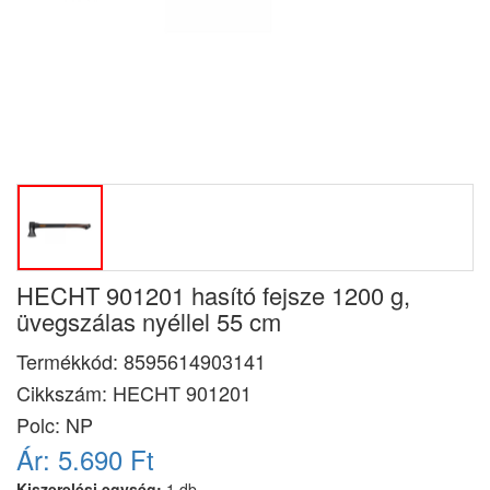
HECHT 901201 hasító fejsze 1200 g,
üvegszálas nyéllel 55 cm
Termékkód:
8595614903141
Cikkszám:
HECHT 901201
Polc: NP
Ár:
5.690 Ft
Kiszerelési egység:
1 db