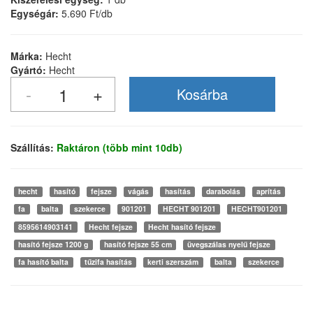
Egységár:
5.690 Ft/db
Márka:
Hecht
Gyártó:
Hecht
Szállítás:
Raktáron (több mint 10db)
hecht
hasító
fejsze
vágás
hasítás
darabolás
aprítás
fa
balta
szekerce
901201
HECHT 901201
HECHT901201
8595614903141
Hecht fejsze
Hecht hasító fejsze
hasító fejsze 1200 g
hasító fejsze 55 cm
üvegszálas nyelű fejsze
fa hasító balta
tűzifa hasítás
kerti szerszám
balta
szekerce