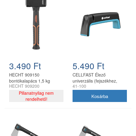
3.490 Ft
5.490 Ft
HECHT 909150
CELLFAST Élező
bontókalapács 1,5 kg
univerzális (fejszékhez,
HECHT 909200
41-100
késekhez, ollókhoz)
Pillanatnyilag nem
rendelhető!