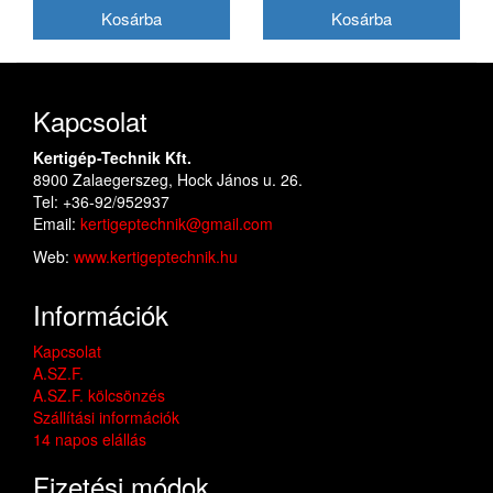
Kapcsolat
Kertigép-Technik Kft.
8900 Zalaegerszeg, Hock János u. 26.
Tel: +36-92/952937
Email:
kertigeptechnik@gmail.com
Web:
www.kertigeptechnik.hu
Információk
Kapcsolat
A.SZ.F.
A.SZ.F. kölcsönzés
Szállítási információk
14 napos elállás
Fizetési módok