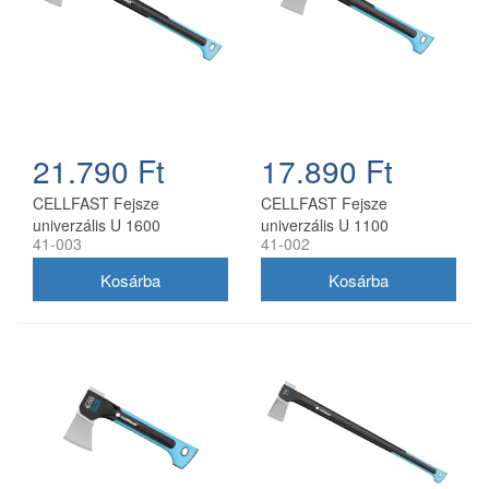
21.790 Ft
17.890 Ft
CELLFAST Fejsze
CELLFAST Fejsze
univerzális U 1600
univerzális U 1100
41-003
41-002
ENERGO (1,6 kg)
ENERGO (1,1 kg)